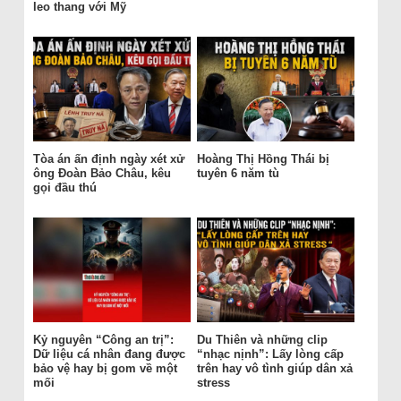
leo thang với Mỹ
Tòa án ấn định ngày xét xử
Hoàng Thị Hồng Thái bị
ông Đoàn Bảo Châu, kêu
tuyên 6 năm tù
gọi đầu thú
Kỷ nguyên “Công an trị”:
Du Thiên và những clip
Dữ liệu cá nhân đang được
“nhạc nịnh”: Lấy lòng cấp
bảo vệ hay bị gom về một
trên hay vô tình giúp dân xả
mối
stress