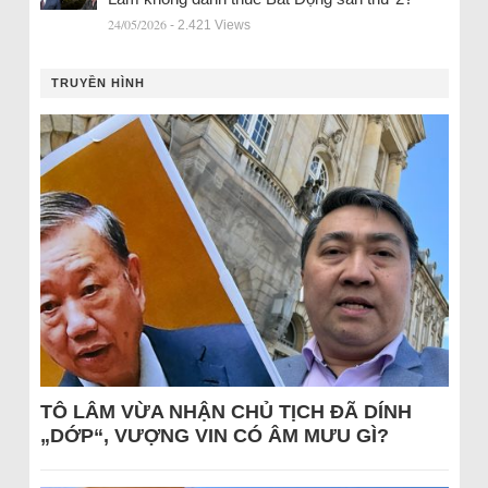
24/05/2026
- 2.421 Views
TRUYỀN HÌNH
TÔ LÂM VỪA NHẬN CHỦ TỊCH ĐÃ DÍNH
„DỚP“, VƯỢNG VIN CÓ ÂM MƯU GÌ?