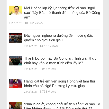
Mai Hoàng lập kỷ lục thăng tiến: Vì sao “ngôi
sao” Tây Bắc trở thành điểm nóng của Bộ Công
an?
11/05/2026
- 18.502 Views
Đẩy người nghèo ra đường để nhường đặc
quyền cho giới siêu giàu
17/06/2026
- 14.527 Views
Thanh lọc bộ máy Bộ Công an: Tinh giản thực
chất hay vẫn là màn trình diễn lấy lệ?
16/06/2026
- 4.942 Views
Hàng loạt trẻ em ven sông Hồng viết tâm thư
khẩn cầu bà Ngô Phương Ly cứu giúp
28/05/2026
- 3.773 Views
“Nhà là để ở, không phải để tích sản”: Vì sao Tô
Lâm không đánh thuế Bất Động sản thứ 2?