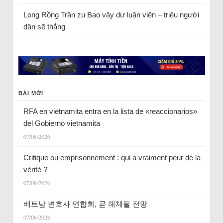
Long Rồng Trần
zu
Bao vây dư luận viên – triệu người
dân sẽ thắng
BÀI MỚI
RFA en vietnamita entra en la lista de «reaccionarios»
del Gobierno vietnamita
07/08/2026
Critique ou emprisonnement : qui a vraiment peur de la
vérité ?
07/08/2026
베트남 변호사 연합회, 곧 해체될 전망
07/08/2026