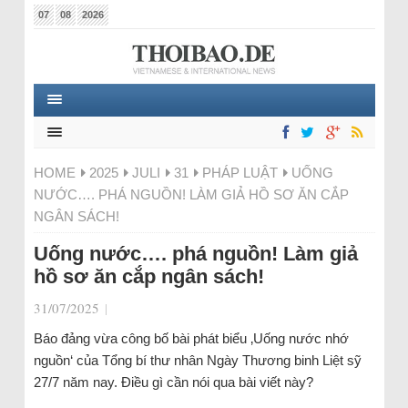
07
08
2026
HOME
2025
JULI
31
PHÁP LUẬT
UỐNG
NƯỚC…. PHÁ NGUỒN! LÀM GIẢ HỒ SƠ ĂN CẮP
NGÂN SÁCH!
Uống nước…. phá nguồn! Làm giả
hồ sơ ăn cắp ngân sách!
31/07/2025
|
Báo đảng vừa công bố bài phát biểu ‚Uống nước nhớ
nguồn‘ của Tổng bí thư nhân Ngày Thương binh Liệt sỹ
27/7 năm nay. Điều gì cần nói qua bài viết này?