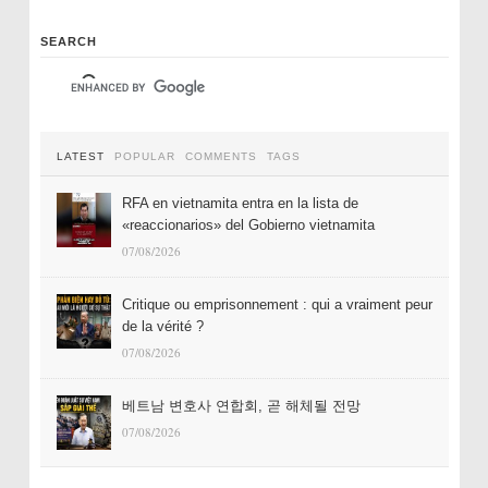
SEARCH
LATEST
POPULAR
COMMENTS
TAGS
RFA en vietnamita entra en la lista de
«reaccionarios» del Gobierno vietnamita
07/08/2026
Critique ou emprisonnement : qui a vraiment peur
de la vérité ?
07/08/2026
베트남 변호사 연합회, 곧 해체될 전망
07/08/2026