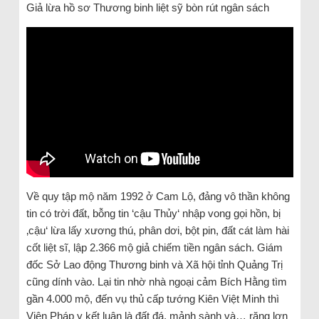
Giả lừa hồ sơ Thương binh liệt sỹ bòn rút ngân sách
Về quy tập mộ năm 1992 ở Cam Lộ, đảng vô thần không
tin có trời đất, bỗng tin ‘cậu Thủy‘ nhập vong gọi hồn, bị
‚cậu‘ lừa lấy xương thú, phân dơi, bột pin, đất cát làm hài
cốt liệt sĩ, lập 2.366 mộ giả chiếm tiền ngân sách. Giám
đốc Sở Lao động Thương binh và Xã hội tỉnh Quảng Trị
cũng dính vào. Lại tin nhờ nhà ngoại cảm Bích Hằng tìm
gần 4.000 mộ, đến vụ thủ cấp tướng Kiên Việt Minh thì
Viện Pháp y kết luận là đất đá, mảnh sành và… răng lợn