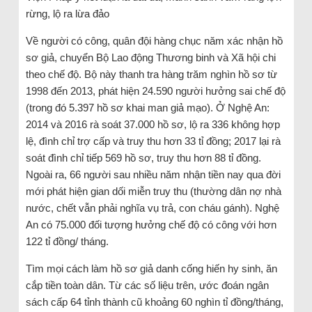
rừng, lộ ra lừa đảo
Về người có công, quân đội hàng chục năm xác nhận hồ
sơ giả, chuyển Bộ Lao động Thương binh và Xã hội chi
theo chế độ. Bộ này thanh tra hàng trăm nghìn hồ sơ từ
1998 đến 2013, phát hiện 24.590 người hưởng sai chế độ
(trong đó 5.397 hồ sơ khai man giả mạo). Ở Nghệ An:
2014 và 2016 rà soát 37.000 hồ sơ, lộ ra 336 không hợp
lệ, đình chỉ trợ cấp và truy thu hơn 33 tỉ đồng; 2017 lại rà
soát đình chỉ tiếp 569 hồ sơ, truy thu hơn 88 tỉ đồng.
Ngoài ra, 66 người sau nhiều năm nhận tiền nay qua đời
mới phát hiện gian dối miễn truy thu (thường dân nợ nhà
nước, chết vẫn phải nghĩa vụ trả, con cháu gánh). Nghệ
An có 75.000 đối tượng hưởng chế độ có công với hơn
122 tỉ đồng/ tháng.
Tìm mọi cách làm hồ sơ giả danh cống hiến hy sinh, ăn
cắp tiền toàn dân. Từ các số liệu trên, ước đoán ngân
sách cấp 64 tỉnh thành cũ khoảng 60 nghìn tỉ đồng/tháng,