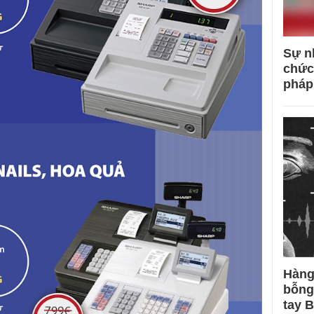
Sự n
chức
pháp
Hàng
bỗng
tay 