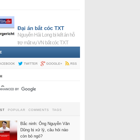
Đại án bắt cóc TXT
Nguyễn Hải Long bị kết án hỗ
trợ mật vụ VN bắt cóc TXT
E
ACEBOOK
TWITTER
GOOGLE+
RSS
H
EST
POPULAR
COMMENTS
TAGS
Bắc ninh: Ông Nguyễn Văn
Dũng bị xử lý, câu hỏi nào
còn bỏ ngỏ?