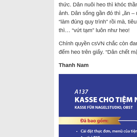
thức. Dân nuôi heo thì khóc thầ
ảnh. Dân sống gần đó thì „ăn – 
“làm đúng quy trình” rồi mà, tiê
thì… “vứt tạm” luôn như heo!
Chính quyền csVN chắc còn đ
đếm heo trên giấy. “Dân chết mặ
Thanh Nam