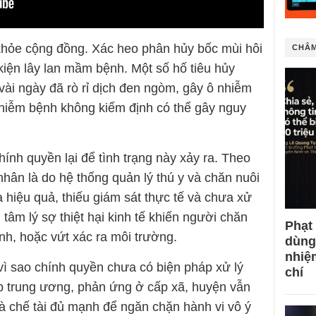
khỏe cộng đồng. Xác heo phân hủy bốc mùi hôi
CHÂM
u kiện lây lan mầm bệnh. Một số hố tiêu hủy
ài ngày đã rò rỉ dịch đen ngòm, gây ô nhiễm
o nhiễm bệnh không kiểm định có thể gây nguy
chính quyền lại để tình trạng này xảy ra. Theo
hân là do hệ thống quản lý thú y và chăn nuôi
 hiệu quả, thiếu giám sát thực tế và chưa xử
, tâm lý sợ thiệt hại kinh tế khiến người chăn
Phạt
nh, hoặc vứt xác ra môi trường.
dùng
nhiệ
ì sao chính quyền chưa có biện pháp xử lý
chí
ấp trung ương, phản ứng ở cấp xã, huyện vẫn
và chế tài đủ mạnh để ngăn chặn hành vi vô ý