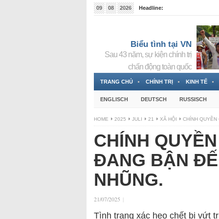
09
08
2026
Headline:
Tin bà Nguyễn Thị Thanh Nhàn đang ẩn náu tại Đức
Biểu tình tại VN
Sau 43 năm, sự kiện chính trị
chấn động toàn quốc
TRANG CHỦ
CHÍNH TRỊ
KINH TẾ
ENGLISCH
DEUTSCH
RUSSISCH
HOME
2025
JULI
21
XÃ HỘI
CHÍNH QUYỀN 
CHÍNH QUYỀN
ĐANG BẬN ĐẾ
NHŨNG.
21/07/2025
|
Tình trạng xác heo chết bị vứt t