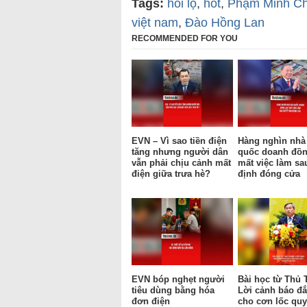
Tags:
hối lộ
,
hot
,
Phạm Minh Ch
việt nam
,
Đào Hồng Lan
RECOMMENDED FOR YOU
EVN – Vì sao tiền điện
Hàng nghìn nhà
tăng nhưng người dân
quốc doanh đồn
vẫn phải chịu cảnh mất
mất việc làm sa
điện giữa trưa hè?
định đóng cửa
EVN bóp nghẹt người
Bài học từ Thủ 
tiêu dùng bằng hóa
Lời cảnh báo đắ
đơn điện
cho cơn lốc qu