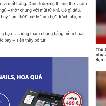
m vì mất trắng. Dân đi đường thì nín thở vì ám
ngủ – thở“ chung với mùi tử khí. Có gì đâu,
u huỷ “tạm thời”, xử lý “tạm bợ”, trách nhiệm
ang bận… chống tham nhũng bằng mồm hoặc
c bay – Tiền thầy bỏ túi”.
Thủ 
nhục 
đạo 