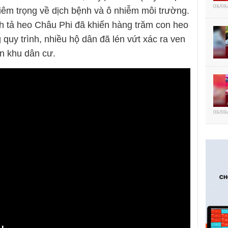
08/08
hiêm trọng về dịch bệnh và ô nhiễm môi trường.
ch tả heo Châu Phi đã khiến hàng trăm con heo
 quy trình, nhiều hộ dân đã lén vứt xác ra ven
n khu dân cư.
08/08