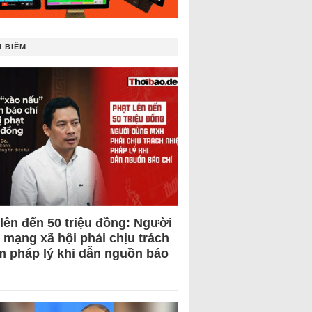
 BIẾM
 lên đến 50 triệu đồng: Người
 mạng xã hội phải chịu trách
m pháp lý khi dẫn nguồn báo