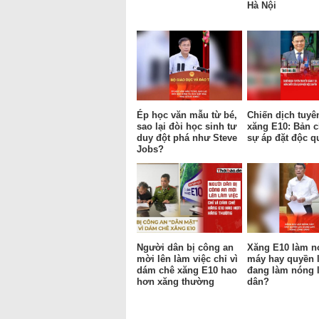
Hà Nội
Ép học văn mẫu từ bé,
Chiến dịch tuyê
sao lại đòi học sinh tư
xăng E10: Bản c
duy đột phá như Steve
sự áp đặt độc q
Jobs?
Người dân bị công an
Xăng E10 làm n
mời lên làm việc chỉ vì
máy hay quyền 
dám chê xăng E10 hao
đang làm nóng 
hơn xăng thường
dân?