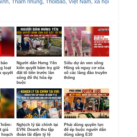
ính
,
Tham nhũng
,
Thoibao
,
Việt Nam
,
xã hội
 báo
Người dân Hưng Yên
Siêu dự án ven sông
g loạt
kiên quyết bám trụ giữ
Hồng và nguy cơ xóa
u quyết
đất tổ tiên trước làn
sổ các làng đào truyền
sóng đô thị hóa ép
thống
buộc
Thiêm:
Nghịch lý tài chính tại
Phải dùng quyền lực
t giá
EVN: Doanh thu tập
để ép buộc người dân
y hoạch
đoàn lãi đậm tỷ lệ
dùng xăng E10