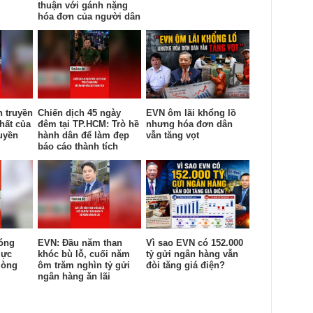
thuận với gánh nặng
hóa đơn của người dân
n truyền
Chiến dịch 45 ngày
EVN ôm lãi khổng lồ
hất của
đêm tại TP.HCM: Trò hề
nhưng hóa đơn dân
uyền
hành dân để làm đẹp
vẫn tăng vọt
báo cáo thành tích
óng
EVN: Đầu năm than
Vì sao EVN có 152.000
lực
khóc bù lỗ, cuối năm
tỷ gửi ngân hàng vẫn
lòng
ôm trăm nghìn tỷ gửi
đòi tăng giá điện?
ngân hàng ăn lãi