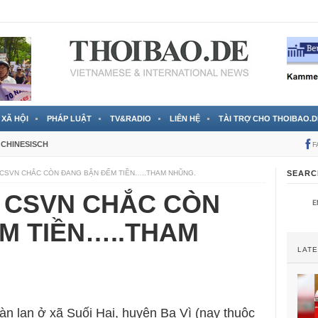
 đã được chính thức xác nhận
3 Jahren ago
XÃ HỘI
PHÁP LUẬT
TV&RADIO
LIÊN HỆ
TÀI TRỢ CHO THOIBAO.D
CHINESISCH
F
CSVN CHẮC CÒN ĐANG BẬN ĐẾM TIỀN…..THAM NHŨNG.
SEARC
 CSVN CHẮC CÒN
M TIỀN…..THAM
LAT
ràn lan ở xã Suối Hai, huyện Ba Vì (nay thuộc