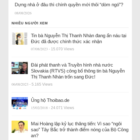
Dựng nhà ở đâu thì chính quyền mới thôi “dòm ngó”?
08/08/2026
NHIỀU NGƯỜI XEM
Tin bà Nguyễn Thị Thanh Nhàn đang ẩn náu tại
Đức đã được chính thức xác nhận
07/08/2023
- 15.070 Views
Đài phát thanh và Truyền hình nhà nước
Slovakia (RTVS) công bố thông tin bà Nguyễn
Thị Thanh Nhàn trốn sang Đức!
06/08/2023
- 5.165 Views
Ủng hộ Thoibao.de
15/02/2018
- 24.071 Views
Mai Hoàng lập kỷ lục thăng tiến: Vì sao “ngôi
sao” Tây Bắc trở thành điểm nóng của Bộ Công
an?