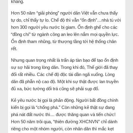
kháng.
Hơn 50 năm “giải phóng” người dân Việt vẫn chưa thấy
tự do, chỉ thấy tự lo. Chế độ thì vẫn “ổn định”…nhà tù với
hơn 300 người yêu nước bị giam. Ổn định ghế cho các
“đồng chí” từ ngành công an leo lên nắm mọi quyền lực.
Ổn định tham nhũng, từ thượng tầng tới hệ thống chân
rết.
Nhưng quan trọng nhất là trấn áp tàn bạo để tạo ổn định
sự sợ hãi trong lòng dân. Trong khi đó, Thế giới đã thay
đổi rất nhiều. Các chế độ độc tài dần ngã xuống. Lòng
dân đã phẫn nộ cao độ. Một khi sự thật được lan truyền
đủ xa, bức tường dối trá cũng sẽ phải sụp đổ.
Kẻ yêu nước bị gọi là phản động. Người bất đồng chính
kiến bị gọi là “chống phá.” Còn những kẻ thật sự đang
phá nát đất nước thì… được thăng quan và tiến chức!
Hơn 50 năm trôi qua, “thiên đường XHCNVN” chỉ dành
riêng cho một nhóm người, còn nhân dân thì mắc kẹt