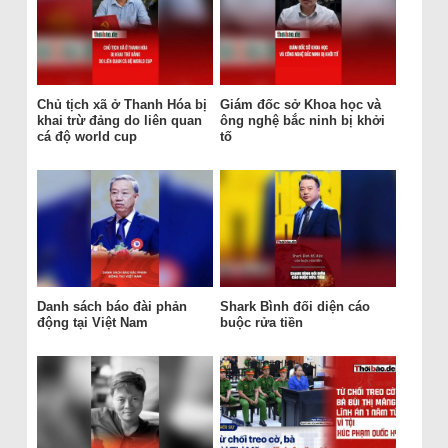
Chủ tịch xã ở Thanh Hóa bị
Giám đốc sở Khoa học và
khai trừ đảng do liên quan
ông nghệ bắc ninh bị khởi
cá độ world cup
tố
Danh sách báo đài phản
Shark Bình đối diện cáo
động tại Việt Nam
buộc rửa tiền