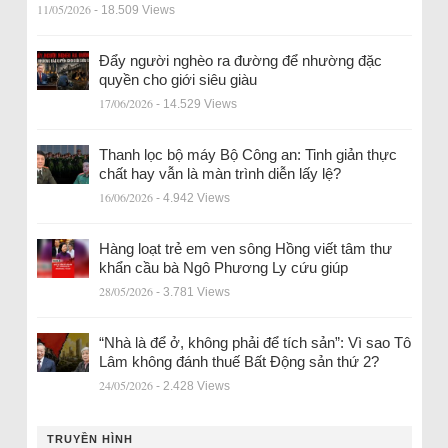
11/05/2026
- 18.509 Views
Đẩy người nghèo ra đường để nhường đặc
quyền cho giới siêu giàu
17/06/2026
- 14.529 Views
Thanh lọc bộ máy Bộ Công an: Tinh giản thực
chất hay vẫn là màn trình diễn lấy lệ?
16/06/2026
- 4.942 Views
Hàng loạt trẻ em ven sông Hồng viết tâm thư
khẩn cầu bà Ngô Phương Ly cứu giúp
28/05/2026
- 3.781 Views
“Nhà là để ở, không phải để tích sản”: Vì sao Tô
Lâm không đánh thuế Bất Động sản thứ 2?
24/05/2026
- 2.428 Views
TRUYỀN HÌNH