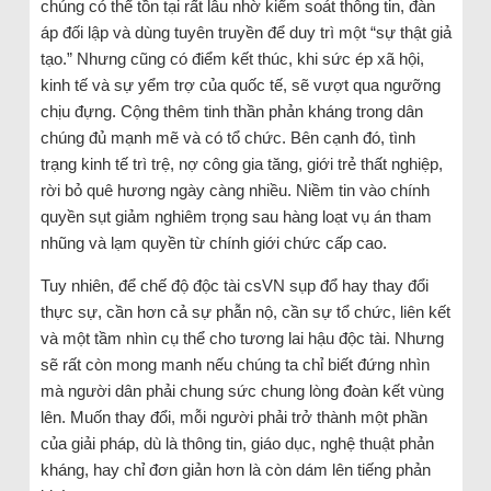
chúng có thể tồn tại rất lâu nhờ kiểm soát thông tin, đàn
áp đối lập và dùng tuyên truyền để duy trì một “sự thật giả
tạo.” Nhưng cũng có điểm kết thúc, khi sức ép xã hội,
kinh tế và sự yểm trợ của quốc tế, sẽ vượt qua ngưỡng
chịu đựng. Cộng thêm tinh thần phản kháng trong dân
chúng đủ mạnh mẽ và có tổ chức. Bên cạnh đó, tình
trạng kinh tế trì trệ, nợ công gia tăng, giới trẻ thất nghiệp,
rời bỏ quê hương ngày càng nhiều. Niềm tin vào chính
quyền sụt giảm nghiêm trọng sau hàng loạt vụ án tham
nhũng và lạm quyền từ chính giới chức cấp cao.
Tuy nhiên, để chế độ độc tài csVN sụp đổ hay thay đổi
thực sự, cần hơn cả sự phẫn nộ, cần sự tổ chức, liên kết
và một tầm nhìn cụ thể cho tương lai hậu độc tài. Nhưng
sẽ rất còn mong manh nếu chúng ta chỉ biết đứng nhìn
mà người dân phải chung sức chung lòng đoàn kết vùng
lên. Muốn thay đổi, mỗi người phải trở thành một phần
của giải pháp, dù là thông tin, giáo dục, nghệ thuật phản
kháng, hay chỉ đơn giản hơn là còn dám lên tiếng phản