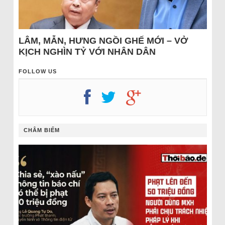
LÂM, MẪN, HƯNG NGỒI GHẾ MỚI – VỞ
KỊCH NGHÌN TỶ VỚI NHÂN DÂN
FOLLOW US
CHÂM BIẾM