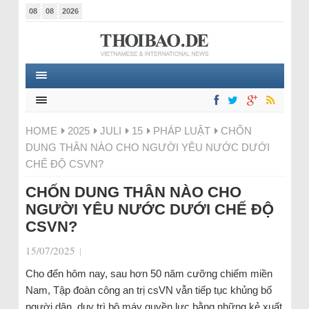
08
08
2026
HOME
2025
JULI
15
PHÁP LUẬT
CHỐN
DUNG THÂN NÀO CHO NGƯỜI YÊU NƯỚC DƯỚI
CHẾ ĐỘ CSVN?
CHỐN DUNG THÂN NÀO CHO
NGƯỜI YÊU NƯỚC DƯỚI CHẾ ĐỘ
CSVN?
15/07/2025
|
Cho đến hôm nay, sau hơn 50 năm cưỡng chiếm miền
Nam, Tập đoàn công an trị csVN vẫn tiếp tục khủng bố
người dân, duy trì bộ máy quyền lực bằng những kẻ xuất