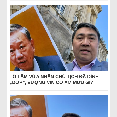
TÔ LÂM VỪA NHẬN CHỦ TỊCH ĐÃ DÍNH
„DỚP“, VƯỢNG VIN CÓ ÂM MƯU GÌ?