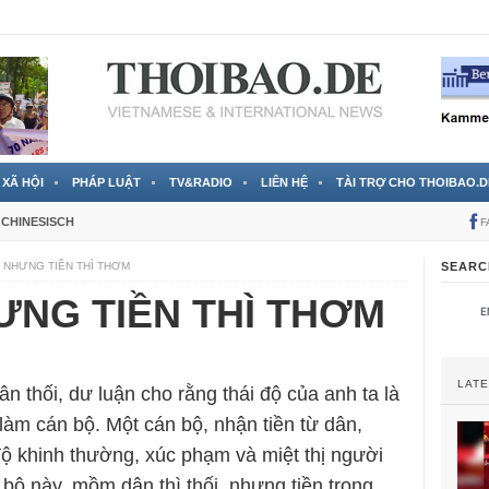
 đã được chính thức xác nhận
3 Jahren ago
XÃ HỘI
PHÁP LUẬT
TV&RADIO
LIÊN HỆ
TÀI TRỢ CHO THOIBAO.D
CHINESISCH
F
 NHƯNG TIỀN THÌ THƠM
SEARC
ƯNG TIỀN THÌ THƠM
LAT
thối, dư luận cho rằng thái độ của anh ta là
àm cán bộ. Một cán bộ, nhận tiền từ dân,
độ khinh thường, xúc phạm và miệt thị người
bộ này, mồm dân thì thối, nhưng tiền trong