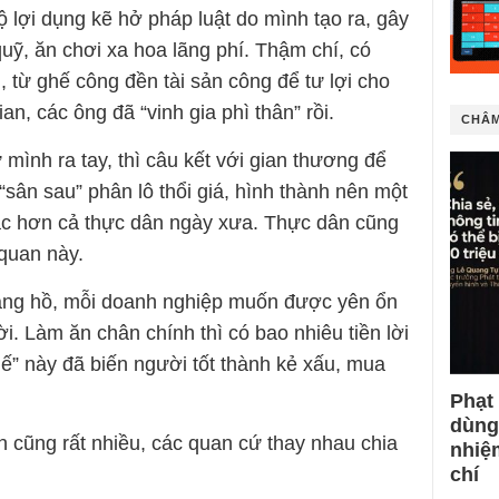
 lợi dụng kẽ hở pháp luật do mình tạo ra, gây
quỹ, ăn chơi xa hoa lãng phí. Thậm chí, có
 từ ghế công đền tài sản công để tư lợi cho
an, các ông đã “vinh gia phì thân” rồi.
CHÂM
mình ra tay, thì câu kết với gian thương để
“sân sau” phân lô thổi giá, hình thành nên một
ác hơn cả thực dân ngày xưa. Thực dân cũng
quan này.
ang hồ, mỗi doanh nghiệp muốn được yên ổn
rời. Làm ăn chân chính thì có bao nhiêu tiền lời
huế” này đã biến người tốt thành kẻ xấu, mua
Phạt
dùng
ân cũng rất nhiều, các quan cứ thay nhau chia
nhiệ
chí