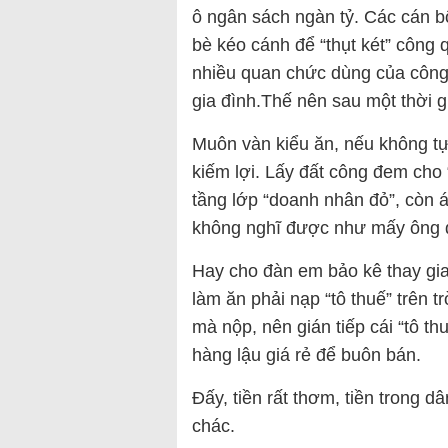
ô ngân sách ngàn tỷ. Các cán bộ
bè kéo cánh để “thụt két” công 
nhiều quan chức dùng của công,
gia đình.Thế nên sau một thời gi
Muôn vàn kiểu ăn, nếu không tự 
kiếm lợi. Lấy đất công đem cho 
tầng lớp “doanh nhân đỏ”, còn 
không nghĩ được như mấy ông 
Hay cho đàn em bảo kê thay gi
làm ăn phải nạp “tô thuế” trên t
mà nộp, nên gián tiếp cái “tô t
hàng lậu giá rẻ để buôn bán.
Đấy, tiền rất thơm, tiền trong d
chác.