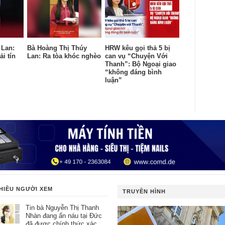
 Lan:
Bà Hoàng Thị Thúy
HRW kêu gọi thả 5 bị
ải tín
Lan: Ra tòa khóc nghèo
can vụ “Chuyện Với
Thanh”: Bộ Ngoại giao
“không đáng bình
luận”
HIỀU NGƯỜI XEM
TRUYỀN HÌNH
Tin bà Nguyễn Thị Thanh
Nhàn đang ẩn náu tại Đức
đã được chính thức xác