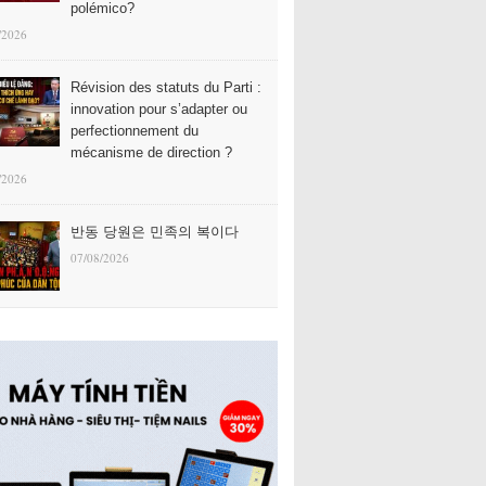
polémico?
/2026
Révision des statuts du Parti :
innovation pour s’adapter ou
perfectionnement du
mécanisme de direction ?
/2026
반동 당원은 민족의 복이다
07/08/2026