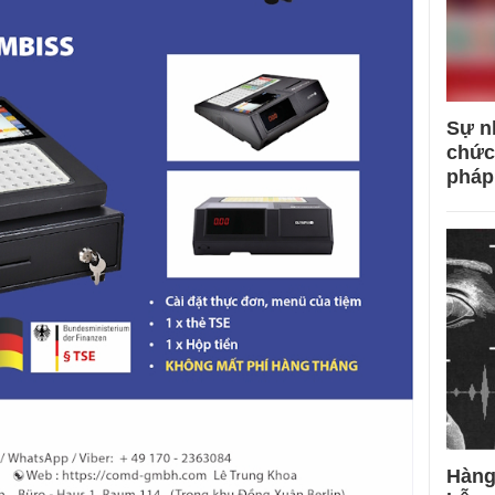
Sự n
chức
pháp
Hàng