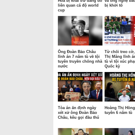
Hóa bị khai trừ đảng do
và ông nghệ bắ
liên quan cá độ world
bị khởi tố
cup
Ông Đoàn Bảo Châu
Từ chối treo cờ,
lĩnh án 7 năm tù về tội
Thị Măng lĩnh á
tuyên truyền chống nhà
tù vì tội xúc ph
nước
Quốc kỳ
Tòa án ấn định ngày
Hoàng Thị Hồng 
xét xử ông Đoàn Bảo
tuyên 6 năm tù
Châu, kêu gọi đầu thú