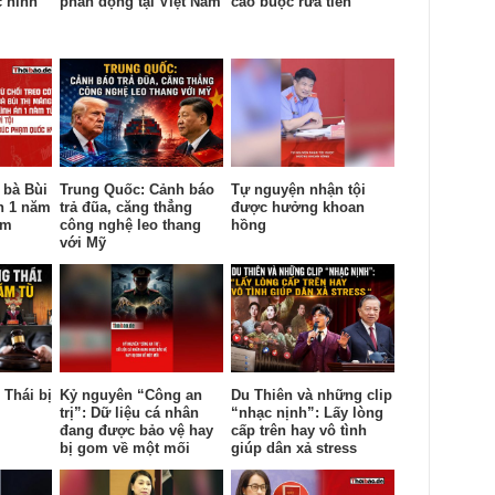
c ninh
phản động tại Việt Nam
cáo buộc rửa tiền
 bà Bùi
Trung Quốc: Cảnh báo
Tự nguyện nhận tội
n 1 năm
trả đũa, căng thẳng
được hưởng khoan
ạm
công nghệ leo thang
hồng
với Mỹ
Thái bị
Kỷ nguyên “Công an
Du Thiên và những clip
trị”: Dữ liệu cá nhân
“nhạc nịnh”: Lấy lòng
đang được bảo vệ hay
cấp trên hay vô tình
bị gom về một mối
giúp dân xả stress