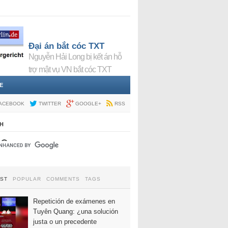
Đại án bắt cóc TXT
Nguyễn Hải Long bị kết án hỗ
trợ mật vụ VN bắt cóc TXT
E
ACEBOOK
TWITTER
GOOGLE+
RSS
H
EST
POPULAR
COMMENTS
TAGS
Repetición de exámenes en
Tuyên Quang: ¿una solución
justa o un precedente