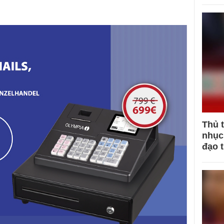
Thủ 
nhục 
đạo 