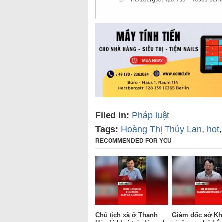
Filed in:
Pháp luật
Tags:
Hoàng Thị Thúy Lan
,
hot
RECOMMENDED FOR YOU
Chủ tịch xã ở Thanh
Giám đốc sở Kh