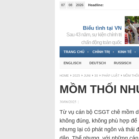
07
08
2026
Headline:
Tin bà Nguyễn Thị Thanh Nhàn đang ẩn náu tại Đức
Biểu tình tại VN
Sau 43 năm, sự kiện chính trị
chấn động toàn quốc
TRANG CHỦ
CHÍNH TRỊ
KINH TẾ
ENGLISCH
DEUTSCH
RUSSISCH
HOME
2025
JUNI
30
PHÁP LUẬT
MỒM THỐI
MỒM THỐI NH
30/06/2025
|
Từ vụ cán bộ CSGT chê mồm dân 
không đúng, không phù hợp để l
nhưng lại có phát ngôn và thái 
dân. Thế nhưng, với những cán 