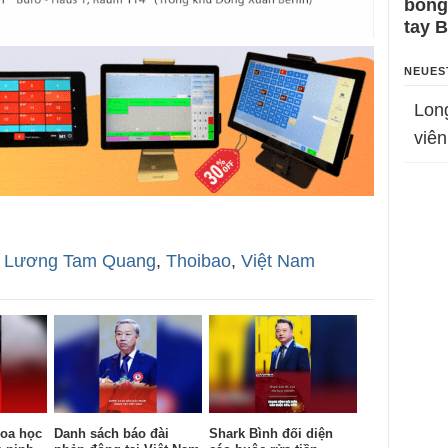
bỗng
tay 
NEUES
Lon
viên
,
Lương Tam Quang
,
Thoibao
,
Việt Nam
oa học
Danh sách báo đài
Shark Bình đối diện