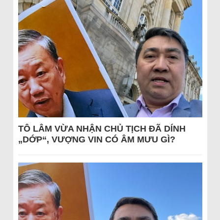
TÔ LÂM VỪA NHẬN CHỦ TỊCH ĐÃ DÍNH
„DỚP“, VƯỢNG VIN CÓ ÂM MƯU GÌ?