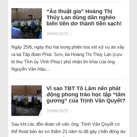
“Ảo thuật gia” Hoàng Thị
Thúy Lan dùng dân nghèo
biến tiền dơ thành tiền sạch!
28/06/2025
|
Ngày 25/6, ngày thứ hai trong phiên tòa xét xử vụ án xảy
ra tại Tập đoàn Phúc Sơn, bà Hoàng Thị Thúy Lan (cựu
bí thư Tỉnh ủy Vĩnh Phúc) phủ nhận lời khai của ông
Nguyễn Văn Hậu…
Vì sao TBT Tô Lâm nên phát
động phong trào học tập “tấm
gương” của Trịnh Văn Quyết?
28/06/2025
|
Sau khi các đồn đoán về việc ông Trịnh Văn Quyết có
thể thoát bản án sơ thẩm 21 năm tù đã gây chấn động dư