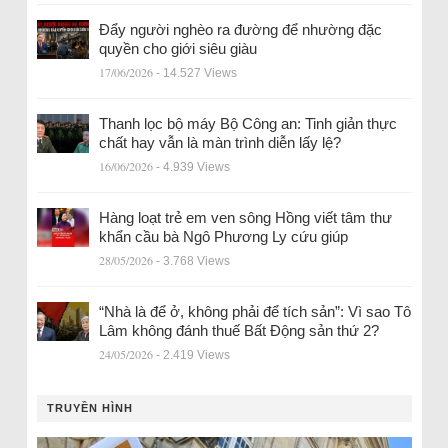
Đẩy người nghèo ra đường để nhường đặc
quyền cho giới siêu giàu
17/06/2026
- 14.527 Views
Thanh lọc bộ máy Bộ Công an: Tinh giản thực
chất hay vẫn là màn trình diễn lấy lệ?
16/06/2026
- 4.939 Views
Hàng loạt trẻ em ven sông Hồng viết tâm thư
khẩn cầu bà Ngô Phương Ly cứu giúp
28/05/2026
- 3.768 Views
“Nhà là để ở, không phải để tích sản”: Vì sao Tô
Lâm không đánh thuế Bất Động sản thứ 2?
24/05/2026
- 2.419 Views
TRUYỀN HÌNH