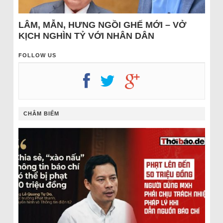
LÂM, MẪN, HƯNG NGỒI GHẾ MỚI – VỞ
KỊCH NGHÌN TỶ VỚI NHÂN DÂN
FOLLOW US
CHÂM BIẾM