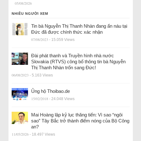
05/08/2026
NHIỀU NGƯỜI XEM
Tin bà Nguyễn Thị Thanh Nhàn đang ẩn náu tại
Đức đã được chính thức xác nhận
07/08/2023
- 15.059 Views
Đài phát thanh và Truyền hình nhà nước
Slovakia (RTVS) công bố thông tin bà Nguyễn
Thị Thanh Nhàn trốn sang Đức!
06/08/2023
- 5.163 Views
Ủng hộ Thoibao.de
15/02/2018
- 24.048 Views
Mai Hoàng lập kỷ lục thăng tiến: Vì sao “ngôi
sao” Tây Bắc trở thành điểm nóng của Bộ Công
an?
11/05/2026
- 18.497 Views