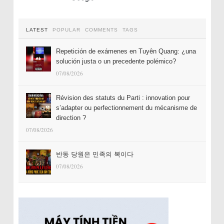
LATEST
POPULAR
COMMENTS
TAGS
Repetición de exámenes en Tuyên Quang: ¿una
solución justa o un precedente polémico?
07/08/2026
Révision des statuts du Parti : innovation pour
s’adapter ou perfectionnement du mécanisme de
direction ?
07/08/2026
반동 당원은 민족의 복이다
07/08/2026