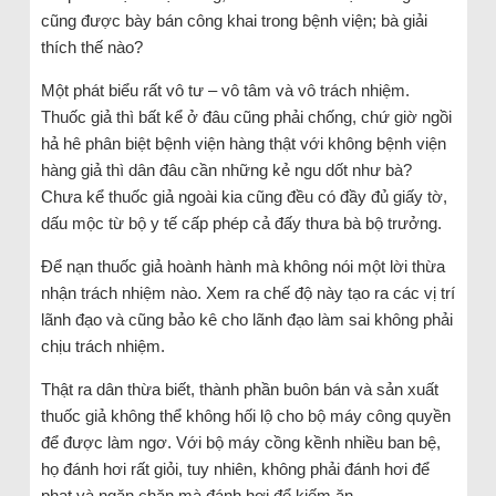
cũng được bày bán công khai trong bệnh viện; bà giải
thích thế nào?
Một phát biểu rất vô tư – vô tâm và vô trách nhiệm.
Thuốc giả thì bất kể ở đâu cũng phải chống, chứ giờ ngồi
hả hê phân biệt bệnh viện hàng thật với không bệnh viện
hàng giả thì dân đâu cần những kẻ ngu dốt như bà?
Chưa kể thuốc giả ngoài kia cũng đều có đầy đủ giấy tờ,
dấu mộc từ bộ y tế cấp phép cả đấy thưa bà bộ trưởng.
Để nạn thuốc giả hoành hành mà không nói một lời thừa
nhận trách nhiệm nào. Xem ra chế độ này tạo ra các vị trí
lãnh đạo và cũng bảo kê cho lãnh đạo làm sai không phải
chịu trách nhiệm.
Thật ra dân thừa biết, thành phần buôn bán và sản xuất
thuốc giả không thể không hối lộ cho bộ máy công quyền
để được làm ngơ. Với bộ máy cồng kềnh nhiều ban bệ,
họ đánh hơi rất giỏi, tuy nhiên, không phải đánh hơi để
phạt và ngăn chặn mà đánh hơi để kiếm ăn.