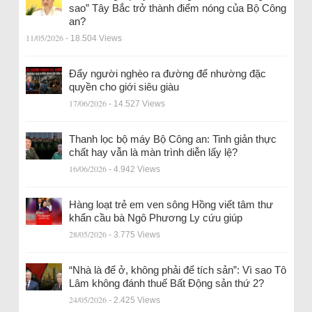
sao” Tây Bắc trở thành điểm nóng của Bộ Công
an?
11/05/2026
- 18.504 Views
Đẩy người nghèo ra đường để nhường đặc
quyền cho giới siêu giàu
17/06/2026
- 14.527 Views
Thanh lọc bộ máy Bộ Công an: Tinh giản thực
chất hay vẫn là màn trình diễn lấy lệ?
16/06/2026
- 4.942 Views
Hàng loạt trẻ em ven sông Hồng viết tâm thư
khẩn cầu bà Ngô Phương Ly cứu giúp
28/05/2026
- 3.775 Views
“Nhà là để ở, không phải để tích sản”: Vì sao Tô
Lâm không đánh thuế Bất Động sản thứ 2?
24/05/2026
- 2.425 Views