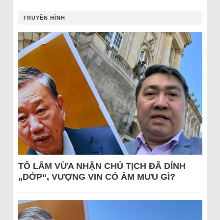
TRUYỀN HÌNH
TÔ LÂM VỪA NHẬN CHỦ TỊCH ĐÃ DÍNH
„DỚP“, VƯỢNG VIN CÓ ÂM MƯU GÌ?