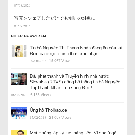
07/08/2026
写真をシェアしただけでも罰則の対象に
07/08/2026
NHIỀU NGƯỜI XEM
Tin bà Nguyễn Thị Thanh Nhàn đang ẩn náu tại
Đức đã được chính thức xác nhận
07/08/2023
- 15.067 Views
Đài phát thanh và Truyền hình nhà nước
Slovakia (RTVS) công bố thông tin bà Nguyễn
Thị Thanh Nhàn trốn sang Đức!
06/08/2023
- 5.165 Views
Ủng hộ Thoibao.de
15/02/2018
- 24.057 Views
Mai Hoàng lập kỷ lục thăng tiến: Vì sao “ngôi