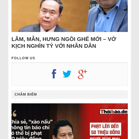
LÂM, MẪN, HƯNG NGỒI GHẾ MỚI – VỞ
KỊCH NGHÌN TỶ VỚI NHÂN DÂN
FOLLOW US
CHÂM BIẾM