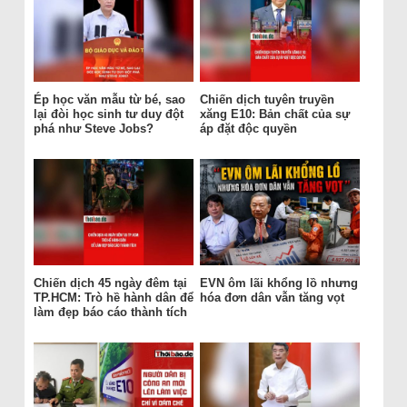
Ép học văn mẫu từ bé, sao
Chiến dịch tuyên truyền
lại đòi học sinh tư duy đột
xăng E10: Bản chất của sự
phá như Steve Jobs?
áp đặt độc quyền
Chiến dịch 45 ngày đêm tại
EVN ôm lãi khổng lồ nhưng
TP.HCM: Trò hề hành dân để
hóa đơn dân vẫn tăng vọt
làm đẹp báo cáo thành tích