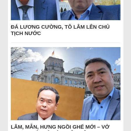
ĐÁ LƯƠNG CƯỜNG, TÔ LÂM LÊN CHỦ
TỊCH NƯỚC
LÂM, MẪN, HƯNG NGỒI GHẾ MỚI – VỞ