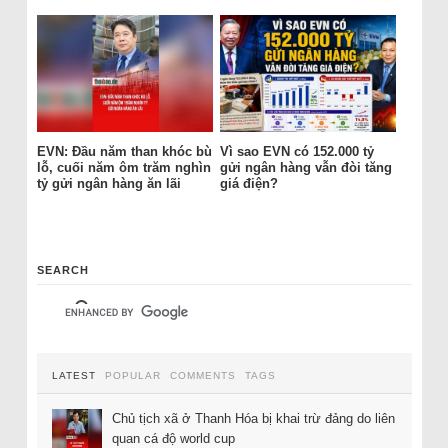
EVN: Đầu năm than khóc bù
Vì sao EVN có 152.000 tỷ
lỗ, cuối năm ôm trăm nghìn
gửi ngân hàng vẫn đòi tăng
tỷ gửi ngân hàng ăn lãi
giá điện?
SEARCH
LATEST
POPULAR
COMMENTS
TAGS
Chủ tịch xã ở Thanh Hóa bị khai trừ đảng do liên
quan cá độ world cup