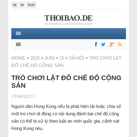
06
08
2026
HOME
2025
JUNI
15
XÃ HỘI
TRÒ CHƠI LẬT
ĐỔ CHẾ ĐỘ CỘNG SẢN
TRÒ CHƠI LẬT ĐỔ CHẾ ĐỘ CỘNG
SẢN
15/06/2025
|
Người dân Hong Kong nếu bị phát hiện tải hoặc chia sẻ
một trò chơi di động có nội dung đánh bại chế độ cộng
sản có thể bị xử lý theo luật an ninh quốc gia, cảnh sát
Hong Kong nêu.