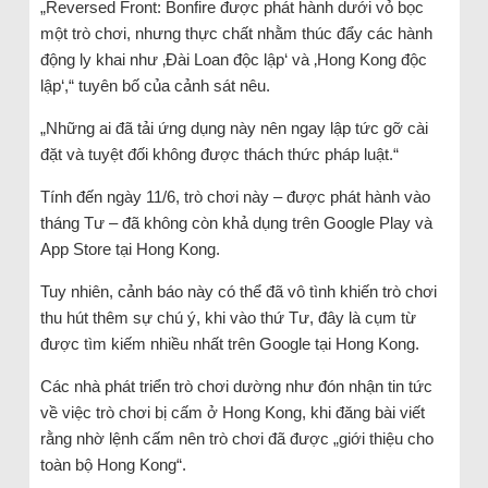
„Reversed Front: Bonfire được phát hành dưới vỏ bọc
một trò chơi, nhưng thực chất nhằm thúc đẩy các hành
động ly khai như ‚Đài Loan độc lập‘ và ‚Hong Kong độc
lập‘,“ tuyên bố của cảnh sát nêu.
„Những ai đã tải ứng dụng này nên ngay lập tức gỡ cài
đặt và tuyệt đối không được thách thức pháp luật.“
Tính đến ngày 11/6, trò chơi này – được phát hành vào
tháng Tư – đã không còn khả dụng trên Google Play và
App Store tại Hong Kong.
Tuy nhiên, cảnh báo này có thể đã vô tình khiến trò chơi
thu hút thêm sự chú ý, khi vào thứ Tư, đây là cụm từ
được tìm kiếm nhiều nhất trên Google tại Hong Kong.
Các nhà phát triển trò chơi dường như đón nhận tin tức
về việc trò chơi bị cấm ở Hong Kong, khi đăng bài viết
rằng nhờ lệnh cấm nên trò chơi đã được „giới thiệu cho
toàn bộ Hong Kong“.