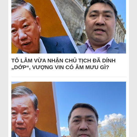
TÔ LÂM VỪA NHẬN CHỦ TỊCH ĐÃ DÍNH
„DỚP“, VƯỢNG VIN CÓ ÂM MƯU GÌ?