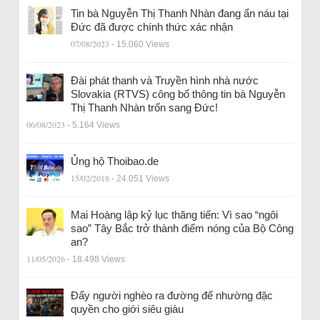
Tin bà Nguyễn Thị Thanh Nhàn đang ẩn náu tại
Đức đã được chính thức xác nhận
07/08/2023
- 15.060 Views
Đài phát thanh và Truyền hình nhà nước
Slovakia (RTVS) công bố thông tin bà Nguyễn
Thị Thanh Nhàn trốn sang Đức!
06/08/2023
- 5.164 Views
Ủng hộ Thoibao.de
15/02/2018
- 24.051 Views
Mai Hoàng lập kỷ lục thăng tiến: Vì sao “ngôi
sao” Tây Bắc trở thành điểm nóng của Bộ Công
an?
11/05/2026
- 18.498 Views
Đẩy người nghèo ra đường để nhường đặc
quyền cho giới siêu giàu