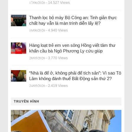
17/06/2026
- 14.527 Views
Thanh lọc bộ máy Bộ Công an: Tinh giản thực
chất hay vẫn là màn trình diễn lấy lệ?
16/06/2026
- 4.940 Views
Hàng loạt trẻ em ven sông Hồng viết tâm thư
khẩn cầu bà Ngô Phương Ly cứu giúp
28/05/2026
- 3.770 Views
“Nhà là để ở, không phải để tích sản”: Vì sao Tô
Lâm không đánh thuế Bất Động sản thứ 2?
24/05/2026
- 2.419 Views
TRUYỀN HÌNH