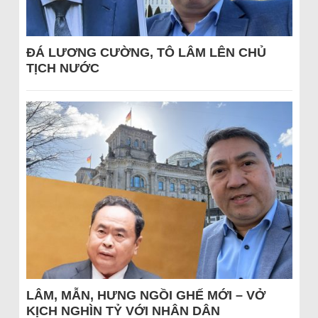
ĐÁ LƯƠNG CƯỜNG, TÔ LÂM LÊN CHỦ
TỊCH NƯỚC
LÂM, MẪN, HƯNG NGỒI GHẾ MỚI – VỞ
KỊCH NGHÌN TỶ VỚI NHÂN DÂN