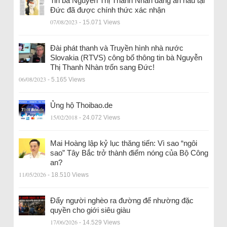
Tin bà Nguyễn Thị Thanh Nhàn đang ẩn náu tại
Đức đã được chính thức xác nhận
07/08/2023
- 15.071 Views
Đài phát thanh và Truyền hình nhà nước
Slovakia (RTVS) công bố thông tin bà Nguyễn
Thị Thanh Nhàn trốn sang Đức!
06/08/2023
- 5.165 Views
Ủng hộ Thoibao.de
15/02/2018
- 24.072 Views
Mai Hoàng lập kỷ lục thăng tiến: Vì sao “ngôi
sao” Tây Bắc trở thành điểm nóng của Bộ Công
an?
11/05/2026
- 18.510 Views
Đẩy người nghèo ra đường để nhường đặc
quyền cho giới siêu giàu
17/06/2026
- 14.529 Views