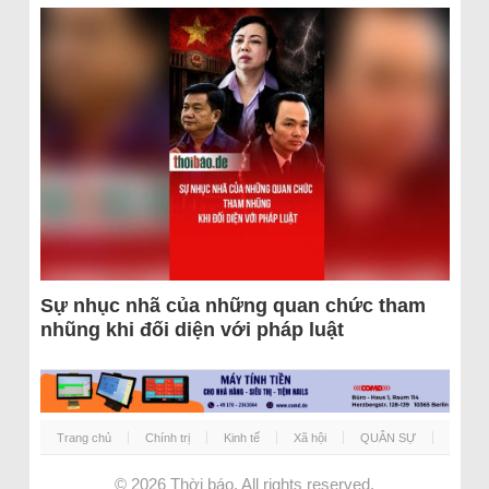
Sự nhục nhã của những quan chức tham
nhũng khi đối diện với pháp luật
Trang chủ
Chính trị
Kinh tế
Xã hội
QUÂN SỰ
© 2026
Thời báo
. All rights reserved.