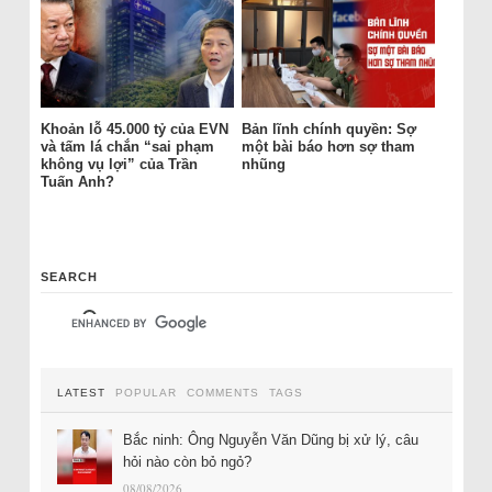
Khoản lỗ 45.000 tỷ của EVN
Bản lĩnh chính quyền: Sợ
và tấm lá chắn “sai phạm
một bài báo hơn sợ tham
không vụ lợi” của Trần
nhũng
Tuấn Anh?
SEARCH
LATEST
POPULAR
COMMENTS
TAGS
Bắc ninh: Ông Nguyễn Văn Dũng bị xử lý, câu
hỏi nào còn bỏ ngỏ?
08/08/2026