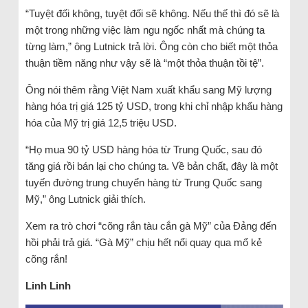
“Tuyệt đối không, tuyệt đối sẽ không. Nếu thế thì đó sẽ là
một trong những việc làm ngu ngốc nhất mà chúng ta
từng làm,” ông Lutnick trả lời. Ông còn cho biết một thỏa
thuận tiềm năng như vậy sẽ là “một thỏa thuận tồi tệ”.
Ông nói thêm rằng Việt Nam xuất khẩu sang Mỹ lượng
hàng hóa trị giá 125 tỷ USD, trong khi chỉ nhập khẩu hàng
hóa của Mỹ trị giá 12,5 triệu USD.
“Họ mua 90 tỷ USD hàng hóa từ Trung Quốc, sau đó
tăng giá rồi bán lại cho chúng ta. Về bản chất, đây là một
tuyến đường trung chuyển hàng từ Trung Quốc sang
Mỹ,” ông Lutnick giải thích.
Xem ra trò chơi “cõng rắn tàu cắn gà Mỹ” của Đảng đến
hồi phải trả giá. “Gà Mỹ” chịu hết nổi quay qua mổ kẻ
cõng rắn!
Linh Linh