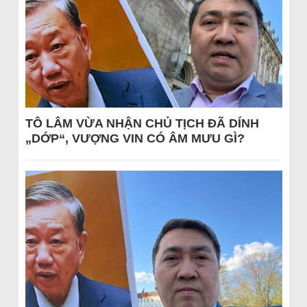
TÔ LÂM VỪA NHẬN CHỦ TỊCH ĐÃ DÍNH
„DỚP“, VƯỢNG VIN CÓ ÂM MƯU GÌ?