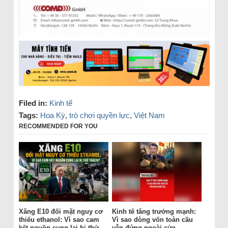
Filed in:
Kinh tế
Tags:
Hoa Kỳ
,
trò chơi quyền lực
,
Việt Nam
RECOMMENDED FOR YOU
Xăng E10 đối mặt nguy cơ
Kinh tế tăng trưởng mạnh:
thiếu ethanol: Vì sao cam
Vì sao dòng vốn toàn cầu
kết nguồn cung lại bị thử
vẫn đứng ngoài cửa