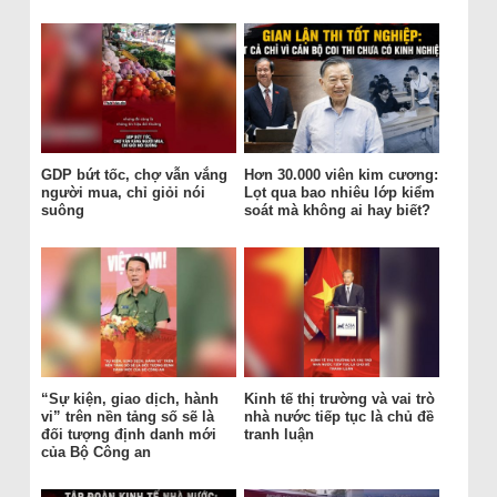
GDP bứt tốc, chợ vẫn vắng
Hơn 30.000 viên kim cương:
người mua, chỉ giỏi nói
Lọt qua bao nhiêu lớp kiểm
suông
soát mà không ai hay biết?
“Sự kiện, giao dịch, hành
Kinh tế thị trường và vai trò
vi” trên nền tảng số sẽ là
nhà nước tiếp tục là chủ đề
đối tượng định danh mới
tranh luận
của Bộ Công an