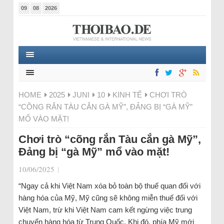
09
08
2026
HOME
2025
JUNI
10
KINH TẾ
CHƠI TRÒ
“CÕNG RẮN TÀU CẮN GÀ MỸ”, ĐẢNG BỊ “GÀ MỸ”
MỔ VÀO MẶT!
Chơi trò “cõng rắn Tàu cắn gà Mỹ”,
Đảng bị “gà Mỹ” mổ vào mặt!
10/06/2025
|
“Ngay cả khi Việt Nam xóa bỏ toàn bộ thuế quan đối với
hàng hóa của Mỹ, Mỹ cũng sẽ không miễn thuế đối với
Việt Nam, trừ khi Việt Nam cam kết ngừng việc trung
chuyển hàng hóa từ Trung Quốc. Khi đó, phía Mỹ mới