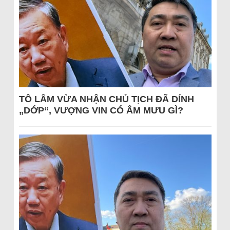
TÔ LÂM VỪA NHẬN CHỦ TỊCH ĐÃ DÍNH
„DỚP“, VƯỢNG VIN CÓ ÂM MƯU GÌ?