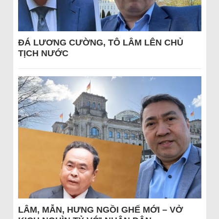
ĐÁ LƯƠNG CƯỜNG, TÔ LÂM LÊN CHỦ
TỊCH NƯỚC
LÂM, MẪN, HƯNG NGỒI GHẾ MỚI – VỞ