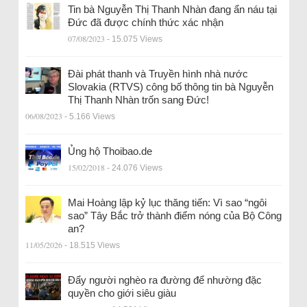
Tin bà Nguyễn Thị Thanh Nhàn đang ẩn náu tại
Đức đã được chính thức xác nhận
07/08/2023
- 15.075 Views
Đài phát thanh và Truyền hình nhà nước
Slovakia (RTVS) công bố thông tin bà Nguyễn
Thị Thanh Nhàn trốn sang Đức!
06/08/2023
- 5.166 Views
Ủng hộ Thoibao.de
15/02/2018
- 24.076 Views
Mai Hoàng lập kỷ lục thăng tiến: Vì sao “ngôi
sao” Tây Bắc trở thành điểm nóng của Bộ Công
an?
11/05/2026
- 18.515 Views
Đẩy người nghèo ra đường để nhường đặc
quyền cho giới siêu giàu