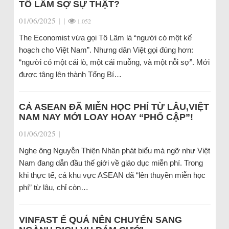
TÔ LÂM SỢ SỰ THẬT?
01/06/2025
|
|
1.052
The Economist vừa gọi Tô Lâm là “người có một kế
hoạch cho Việt Nam”. Nhưng dân Việt gọi đúng hơn:
“người có một cái lò, một cái muỗng, và một nỗi sợ”. Mới
được tâng lên thành Tổng Bí…
CẢ ASEAN ĐÃ MIỄN HỌC PHÍ TỪ LÂU,VIỆT
NAM NAY MỚI LOAY HOAY “PHỔ CẬP”!
01/06/2025
|
Nghe ông Nguyễn Thiện Nhân phát biểu mà ngỡ như Việt
Nam đang dẫn đầu thế giới về giáo dục miễn phí. Trong
khi thực tế, cả khu vực ASEAN đã “lên thuyền miễn học
phí” từ lâu, chỉ còn…
VINFAST Ế QUÁ NÊN CHUYỂN SANG