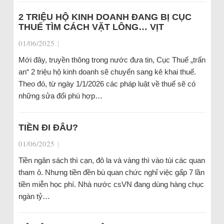
2 TRIỆU HỘ KINH DOANH ĐANG BỊ CỤC
THUẾ TÌM CÁCH VẶT LÔNG… VỊT
01/06/2025
|
Mới đây, truyền thông trong nước đưa tin, Cục Thuế „trấn
an“ 2 triệu hộ kinh doanh sẽ chuyển sang kê khai thuế.
Theo đó, từ ngày 1/1/2026 các pháp luật về thuế sẽ có
những sửa đổi phù hợp…
TIỀN ĐI ĐÂU?
01/06/2025
|
Tiền ngân sách thì cạn, đô la và vàng thì vào túi các quan
tham ô. Nhưng tiền đền bù quan chức nghỉ việc gấp 7 lần
tiền miễn học phí. Nhà nước csVN đang dùng hàng chục
ngàn tỷ…