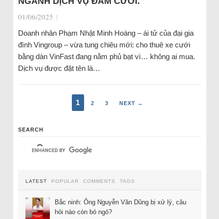
NGÀNH DỊCH VỤ ĐÁM CƯỚI.
01/06/2025
|
Doanh nhân Phạm Nhật Minh Hoàng – ái tử của đại gia
đình Vingroup – vừa tung chiêu mới: cho thuê xe cưới
bằng dàn VinFast đang nằm phủ bạt vì… không ai mua.
Dịch vụ được đặt tên là…
1
2
3
NEXT →
SEARCH
LATEST
POPULAR
COMMENTS
TAGS
Bắc ninh: Ông Nguyễn Văn Dũng bị xử lý, câu
hỏi nào còn bỏ ngỏ?