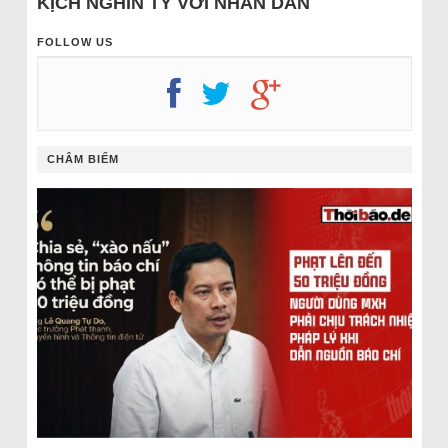
KỊCH NGHÌN TỶ VỚI NHÂN DÂN
FOLLOW US
CHÂM BIẾM