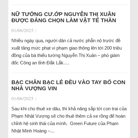
NỮ TƯỚNG CƯ.ỚP NGUYỄN THỊ XUÂN
ĐƯỢC ĐẢNG CHỌN LÀM VẬT TẾ THẦN
01/06/2025
|
Nhiều ngày qua, người dân cả nước phẫn nộ trước đề
xuất tăng mức phạt vi phạm giao thông lên tới 200 triệu
đồng của bà thiếu tướng Nguyễn Thị Xuân – phó giám
đốc Công an tỉnh Đắk Lắk.…
BẠC CHẴN BẠC LẺ ĐỀU VÀO TAY BỐ CON
NHÀ VƯỢNG VIN
01/06/2025
|
Sau khi cho thuê xe dâu, thì khả năng sắp tới con trai của
Phạm Nhật Vượng sẽ cho thuê thêm cả xe rồng để hoàn
chỉnh hệ sinh thái của mình. Green Future của Phạm
Nhật Minh Hoàng –…