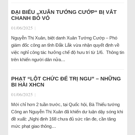
ĐẠI BIỂU „XUÂN TƯỚNG CƯỚP“ BỊ VẮT
CHANH BỎ VỎ
01/06/2025
|
Nguyễn Thị Xuân, biệt danh Xuân Tướng Cướp – Phó
giám đốc công an tỉnh Đắk Lắk vừa nhận quyết định về
việc nghỉ công tác hưởng chế độ hưu trí từ 1/6. Thông tin
trên khiến người dân nửa…
PHẠT “LỘT CHỨC ĐỂ TRỊ NGU” – NHỮNG
BI HÀI XHCN
01/06/2025
|
Mới chỉ hơn 2 tuần trước, tại Quốc hội, Bà Thiếu tướng
Công an Nguyễn Thị Xuân đã khiến dư luận dậy sóng khi
đề xuất: „Nghị định 168 chưa đủ sức răn đe, cần tăng
mức phạt giao thông…