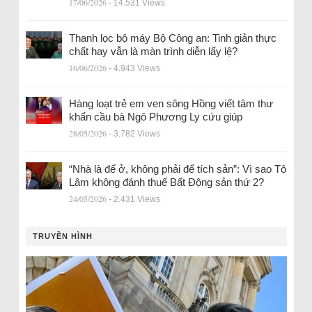
17/06/2026
- 14.531 Views
Thanh lọc bộ máy Bộ Công an: Tinh giản thực
chất hay vẫn là màn trình diễn lấy lệ?
16/06/2026
- 4.943 Views
Hàng loạt trẻ em ven sông Hồng viết tâm thư
khẩn cầu bà Ngô Phương Ly cứu giúp
28/05/2026
- 3.782 Views
“Nhà là để ở, không phải để tích sản”: Vì sao Tô
Lâm không đánh thuế Bất Động sản thứ 2?
24/05/2026
- 2.431 Views
TRUYỀN HÌNH