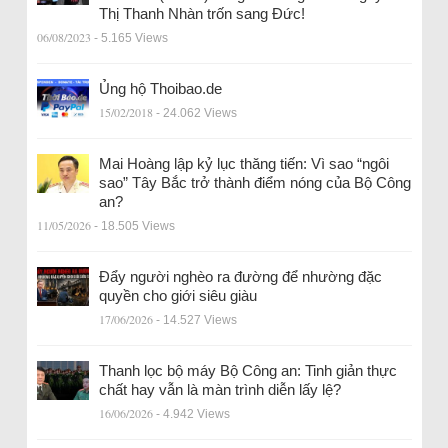
Thị Thanh Nhàn trốn sang Đức!
06/08/2023
- 5.165 Views
Ủng hộ Thoibao.de
15/02/2018
- 24.062 Views
Mai Hoàng lập kỷ lục thăng tiến: Vì sao “ngôi
sao” Tây Bắc trở thành điểm nóng của Bộ Công
an?
11/05/2026
- 18.505 Views
Đẩy người nghèo ra đường để nhường đặc
quyền cho giới siêu giàu
17/06/2026
- 14.527 Views
Thanh lọc bộ máy Bộ Công an: Tinh giản thực
chất hay vẫn là màn trình diễn lấy lệ?
16/06/2026
- 4.942 Views