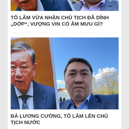
TÔ LÂM VỪA NHẬN CHỦ TỊCH ĐÃ DÍNH
„DỚP“, VƯỢNG VIN CÓ ÂM MƯU GÌ?
ĐÁ LƯƠNG CƯỜNG, TÔ LÂM LÊN CHỦ
TỊCH NƯỚC