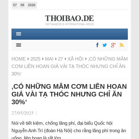
07
08
2026
HOME
2025
MAI
27
XÃ HỘI
‚CÓ NHỮNG MÂM
CƠM LIÊN HOAN GIÁ VÀI TẠ THÓC NHƯNG CHỈ ĂN
30%‘
‚CÓ NHỮNG MÂM CƠM LIÊN HOAN
GIÁ VÀI TẠ THÓC NHƯNG CHỈ ĂN
30%‘
27/05/2025
|
Nói về tiết kiệm, chống lãng phí, đại biểu Quốc hội
Nguyễn Anh Trí (đoàn Hà Nội) cho rằng lãng phí trong ăn
uống, liên hoan là rất lớn.