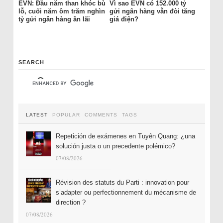
EVN: Đầu năm than khóc bù
Vì sao EVN có 152.000 tỷ
lỗ, cuối năm ôm trăm nghìn
gửi ngân hàng vẫn đòi tăng
tỷ gửi ngân hàng ăn lãi
giá điện?
SEARCH
LATEST
POPULAR
COMMENTS
TAGS
Repetición de exámenes en Tuyên Quang: ¿una
solución justa o un precedente polémico?
07/08/2026
Révision des statuts du Parti : innovation pour
s’adapter ou perfectionnement du mécanisme de
direction ?
07/08/2026