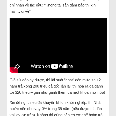
chỉ nhận về lắc đầu: “Không tài sản đảm bảo thì xin
mời… đi về”.
Giả sử có vay được, thì lãi suất “chát” đến mức sau 2
năm trả xong 200 triệu cả gốc lẫn lãi, thì hóa ra đã gánh
tới 320 triệu – gần như gánh thêm cả một khoản nợ nữa!
Xin đề nghị: nếu đã khuyến khích khởi nghiệp, thì Nhà
nước nên cho vay 0% trong 35 năm (nếu được thì dân
vái lạy ơn trên). Không thì cũng nên có cơ chế hoàn trả