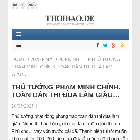
08
08
2026
HOME
2025
MAI
20
KINH TẾ
THỦ TƯỚNG
PHẠM MINH CHÍNH, TOÀN DÂN THI ĐUA LÀM
GIÀU…
THỦ TƯỚNG PHẠM MINH CHÍNH,
TOÀN DÂN THI ĐUA LÀM GIÀU…
20/05/2025
|
Thủ tướng phát động phong trào toàn dân thi đua làm
giàu. Nghe thì hào hùng, nhưng dân muốn giàu thì xin
Phủ cho… vay vốn trước cái đã. Thanh niên tụi tôi muốn
khởi nghiệp 100–200 triệu mà đi khắp các ngân hàng vẫn