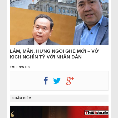
LÂM, MẪN, HƯNG NGỒI GHẾ MỚI – VỞ
KỊCH NGHÌN TỶ VỚI NHÂN DÂN
FOLLOW US
CHÂM BIẾM