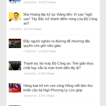
15/02/2018
- 24.072 Views
Mai Hoàng lập kỷ lục thăng tiến: Vì sao “ngôi
sao” Tây Bắc trở thành điểm nóng của Bộ Công
an?
11/05/2026
- 18.510 Views
Đẩy người nghèo ra đường để nhường đặc
quyền cho giới siêu giàu
17/06/2026
- 14.529 Views
Thanh lọc bộ máy Bộ Công an: Tinh giản thực
chất hay vẫn là màn trình diễn lấy lệ?
16/06/2026
- 4.942 Views
Hàng loạt trẻ em ven sông Hồng viết tâm thư
khẩn cầu bà Ngô Phương Ly cứu giúp
28/05/2026
- 3.781 Views