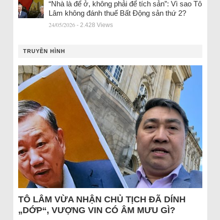
“Nhà là để ở, không phải để tích sản”: Vì sao Tô
Lâm không đánh thuế Bất Động sản thứ 2?
24/05/2026
- 2.428 Views
TRUYỀN HÌNH
TÔ LÂM VỪA NHẬN CHỦ TỊCH ĐÃ DÍNH
„DỚP“, VƯỢNG VIN CÓ ÂM MƯU GÌ?