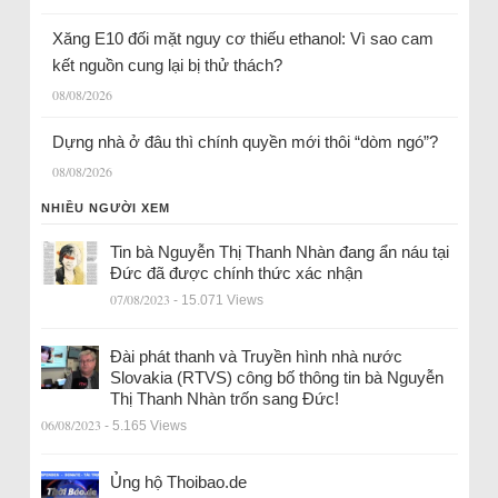
Xăng E10 đối mặt nguy cơ thiếu ethanol: Vì sao cam
kết nguồn cung lại bị thử thách?
08/08/2026
Dựng nhà ở đâu thì chính quyền mới thôi “dòm ngó”?
08/08/2026
NHIỀU NGƯỜI XEM
Tin bà Nguyễn Thị Thanh Nhàn đang ẩn náu tại
Đức đã được chính thức xác nhận
07/08/2023
- 15.071 Views
Đài phát thanh và Truyền hình nhà nước
Slovakia (RTVS) công bố thông tin bà Nguyễn
Thị Thanh Nhàn trốn sang Đức!
06/08/2023
- 5.165 Views
Ủng hộ Thoibao.de