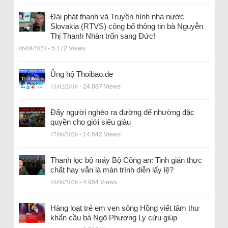
Đài phát thanh và Truyền hình nhà nước
Slovakia (RTVS) công bố thông tin bà Nguyễn
Thị Thanh Nhàn trốn sang Đức!
06/08/2023
- 5.172 Views
Ủng hộ Thoibao.de
15/02/2018
- 24.087 Views
Đẩy người nghèo ra đường để nhường đặc
quyền cho giới siêu giàu
17/06/2026
- 14.542 Views
Thanh lọc bộ máy Bộ Công an: Tinh giản thực
chất hay vẫn là màn trình diễn lấy lệ?
16/06/2026
- 4.954 Views
Hàng loạt trẻ em ven sông Hồng viết tâm thư
khẩn cầu bà Ngô Phương Ly cứu giúp