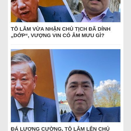
TÔ LÂM VỪA NHẬN CHỦ TỊCH ĐÃ DÍNH
„DỚP“, VƯỢNG VIN CÓ ÂM MƯU GÌ?
ĐÁ LƯƠNG CƯỜNG, TÔ LÂM LÊN CHỦ