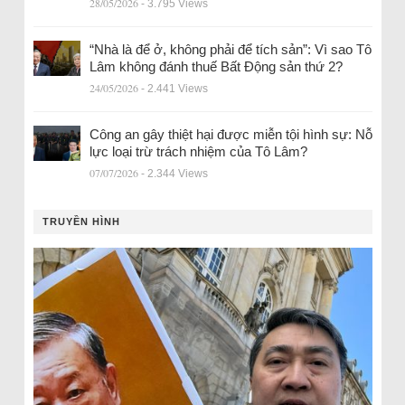
28/05/2026
- 3.795 Views
“Nhà là để ở, không phải để tích sản”: Vì sao Tô
Lâm không đánh thuế Bất Động sản thứ 2?
24/05/2026
- 2.441 Views
Công an gây thiệt hại được miễn tội hình sự: Nỗ
lực loại trừ trách nhiệm của Tô Lâm?
07/07/2026
- 2.344 Views
TRUYỀN HÌNH