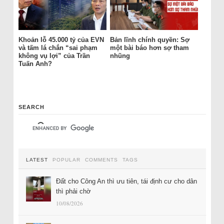
Khoản lỗ 45.000 tỷ của EVN
Bản lĩnh chính quyền: Sợ
và tấm lá chắn “sai phạm
một bài báo hơn sợ tham
không vụ lợi” của Trần
nhũng
Tuấn Anh?
SEARCH
LATEST
POPULAR
COMMENTS
TAGS
Đất cho Công An thì ưu tiên, tái định cư cho dân
thì phải chờ
10/08/2026