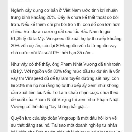
Ngành xây dựng cơ bản ở Việt Nam ước tính lợi nhuận
trung bình khoảng 20%. Đấy là chưa kể thất thoát do bôi
trơn. Nếu kể thêm chi phí bôi trơn thì con số còn lớn hơn
nhiều. Với dự án đường sắt cao tốc Bắc Nam trị giá
61,35 tỷ đô la Mỹ. Vinspeed đề xuất họ tự thu xếp khoảng
20% vốn dự án, còn lại 80% nguồn vốn là từ nguồn vay
nhà nước với lãi suất 0% thời hạn 35 năm.
Như vậy có thể thấy, ông Phạm Nhật Vượng đã tính toán
rất kỹ. Với nguồn vốn 80% tổng mức đầu tư dự án là vốn
vay thì Vinspeed đủ để tự làm tuyến đường sắt này, còn
lại 20% mà họ nói rằng họ tự thu xếp ấy xem như không
cần xuất tiền túi. Nếu Tô Lâm chấp nhận cuộc chơi theo
đề xuất của Phạm Nhật Vượng thì xem như Phạm Nhật
Vượng có thể dùng “tay không bắt giặc”.
Quyền lực của tập đoàn Vingroup là một dấu hỏi lớn về
sự thật đằng sau nó. Tại sao một doanh nghiệp tư nhân