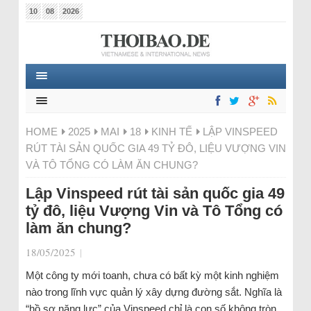
10
08
2026
HOME
2025
MAI
18
KINH TẾ
LẬP VINSPEED
RÚT TÀI SẢN QUỐC GIA 49 TỶ ĐÔ, LIỆU VƯỢNG VIN
VÀ TÔ TỔNG CÓ LÀM ĂN CHUNG?
Lập Vinspeed rút tài sản quốc gia 49
tỷ đô, liệu Vượng Vin và Tô Tổng có
làm ăn chung?
18/05/2025
|
Một công ty mới toanh, chưa có bất kỳ một kinh nghiệm
nào trong lĩnh vực quản lý xây dựng đường sắt. Nghĩa là
“hồ sơ năng lực” của Vinspeed chỉ là con số không tròn