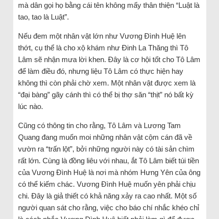
mà dân gọi họ bằng cái tên không mấy thân thiện “Luật là
tao, tao là Luật”.
Nếu đem một nhân vật lớn như Vương Đình Huệ lên
thớt, cụ thể là cho xộ khám như Đinh La Thăng thì Tô
Lâm sẽ nhận mưa lời khen. Đây là cơ hội tốt cho Tô Lâm
để làm điều đó, nhưng liệu Tô Lâm có thực hiện hay
không thì còn phải chờ xem. Một nhân vật được xem là
“đại bàng” gãy cánh thì có thể bị thợ săn “thịt” nó bất kỳ
lúc nào.
Cũng có thông tin cho rằng, Tô Lâm và Lương Tam
Quang đang muốn moi những nhân vật cộm cán đã về
vườn ra “trấn lột”, bởi những người này có tài sản chìm
rất lớn. Cùng là đồng liêu với nhau, ắt Tô Lâm biết túi tiền
của Vương Đình Huệ là nơi mà nhóm Hưng Yên của ông
có thể kiếm chác. Vương Đình Huệ muốn yên phải chịu
chi. Đây là giả thiết có khả năng xảy ra cao nhất. Một số
người quan sát cho rằng, việc cho báo chí nhắc khéo chỉ