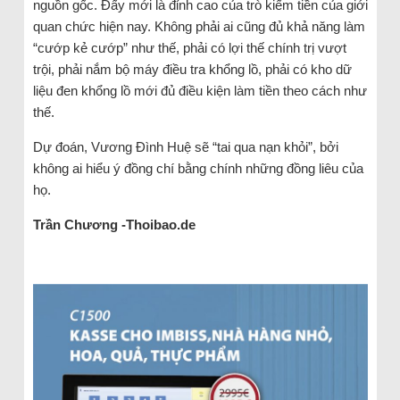
nguồn gốc. Đấy mới là đỉnh cao của trò kiếm tiền của giới
quan chức hiện nay. Không phải ai cũng đủ khả năng làm
“cướp kẻ cướp” như thế, phải có lợi thế chính trị vượt
trội, phải nắm bộ máy điều tra khổng lồ, phải có kho dữ
liệu đen khổng lồ mới đủ điều kiện làm tiền theo cách như
thế.
Dự đoán, Vương Đình Huệ sẽ “tai qua nạn khỏi”, bởi
không ai hiểu ý đồng chí bằng chính những đồng liêu của
họ.
Trần Chương -Thoibao.de