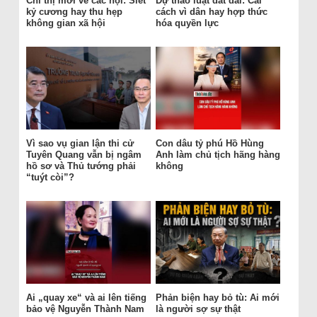
Chỉ thị mới về các hội: Siết
Dự thảo luật đất đai: Cải
kỷ cương hay thu hẹp
cách vì dân hay hợp thức
không gian xã hội
hóa quyền lực
Vì sao vụ gian lận thi cử
Con dâu tỷ phú Hồ Hùng
Tuyên Quang vẫn bị ngâm
Anh làm chủ tịch hãng hàng
hồ sơ và Thủ tướng phải
không
“tuýt còi”?
Ai „quay xe“ và ai lên tiếng
Phản biện hay bỏ tù: Ai mới
bảo vệ Nguyễn Thành Nam
là người sợ sự thật