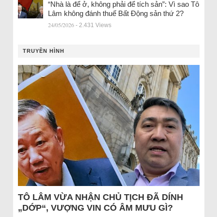
“Nhà là để ở, không phải để tích sản”: Vì sao Tô
Lâm không đánh thuế Bất Động sản thứ 2?
24/05/2026
- 2.431 Views
TRUYỀN HÌNH
TÔ LÂM VỪA NHẬN CHỦ TỊCH ĐÃ DÍNH
„DỚP“, VƯỢNG VIN CÓ ÂM MƯU GÌ?