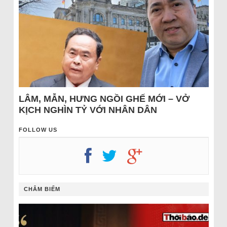
LÂM, MẪN, HƯNG NGỒI GHẾ MỚI – VỞ
KỊCH NGHÌN TỶ VỚI NHÂN DÂN
FOLLOW US
CHÂM BIẾM