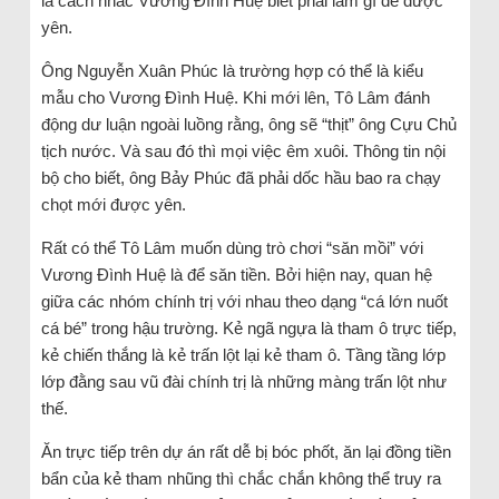
là cách nhắc Vương Đình Huệ biết phải làm gì để được
yên.
Ông Nguyễn Xuân Phúc là trường hợp có thể là kiểu
mẫu cho Vương Đình Huệ. Khi mới lên, Tô Lâm đánh
động dư luận ngoài luồng rằng, ông sẽ “thịt” ông Cựu Chủ
tịch nước. Và sau đó thì mọi việc êm xuôi. Thông tin nội
bộ cho biết, ông Bảy Phúc đã phải dốc hầu bao ra chạy
chọt mới được yên.
Rất có thể Tô Lâm muốn dùng trò chơi “săn mồi” với
Vương Đình Huệ là để săn tiền. Bởi hiện nay, quan hệ
giữa các nhóm chính trị với nhau theo dạng “cá lớn nuốt
cá bé” trong hậu trường. Kẻ ngã ngựa là tham ô trực tiếp,
kẻ chiến thắng là kẻ trấn lột lại kẻ tham ô. Tầng tầng lớp
lớp đằng sau vũ đài chính trị là những màng trấn lột như
thế.
Ăn trực tiếp trên dự án rất dễ bị bóc phốt, ăn lại đồng tiền
bẩn của kẻ tham nhũng thì chắc chắn không thể truy ra