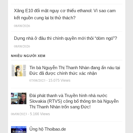
Xăng E10 đối mặt nguy cơ thiếu ethanol: Vì sao cam
kết nguồn cung lại bị thử thách?
08/08/2026
Dựng nhà ở đâu thì chính quyền mới thôi “dòm ngó”?
08/08/2026
NHIỀU NGƯỜI XEM
Tin bà Nguyễn Thị Thanh Nhàn đang ẩn náu tại
Đức đã được chính thức xác nhận
07/08/2023
- 15.075 Views
Đài phát thanh và Truyền hình nhà nước
Slovakia (RTVS) công bố thông tin bà Nguyễn
Thị Thanh Nhàn trốn sang Đức!
06/08/2023
- 5.166 Views
Ủng hộ Thoibao.de