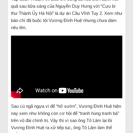
quả sau bữa sáng của Nguyễn Duy Hưng với “Cựu bí
thư Thành Ủy Hà Nội” là dự án Cầu Vĩnh Tuy 2. Xem như
báo chí đã buộc tội Vương Đình Huệ nhưng chưa dám
nêu tên.
Sau cú ngã ngựa vì để “hở sườn”, Vương Đình Huệ hiện
nay xem như không còn cơ hội để “tranh hùng tranh bá”
trên vũ đài chính trị. Vậy thì vì sao ông Tô Lâm lại lôi
Vương Đình Huệ ra xử tiếp tục, ông Tô Lâm làm thế