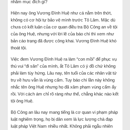
nhằm mục đích gì?
Hiện nay ông Vương Đình Huệ như cá nằm trên thớt,
không có cơ hội tự bảo vệ mình trước Tô Lâm. Mặc dù
chưa có kết luận của cơ quan điều tra Bộ Công an về tội
của ông Huệ, nhưng với lời lẽ của báo chí thì xem như
bản cáo trạng đã được công khai. Vương Đình Huệ khó
thoát tội.
Việc đem Vương Đình Huệ ra làm “con mồi” để phục vụ
thú vui “đi săn” của mình, ắt Tô Lâm có ý đồ chứ không
phải làm tùy hứng. Lâu nay, tên tuổi của các nhân vật tứ
trụ về hưu vẫn là vùng cấm. Tuy báo chí lần này không
nhắc tên ông Huệ nhưng họ đã xâm phạm vùng cấm ấy
rồi. Với cách ám chỉ rõ ràng như thế, chẳng khác nào kết
tội ông Huệ.
Bộ Công an lâu nay mang tiếng là cơ quan vi phạm pháp
luật nghiêm trọng, họ bị dân xem là lực lượng chà đạp
luật pháp Việt Nam nhiều nhất. Không phải ngẫu nhiên