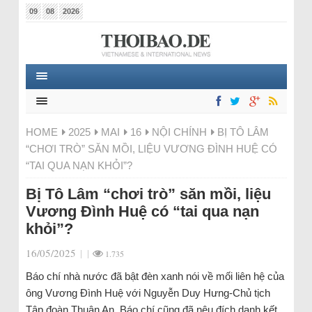
09
08
2026
HOME
2025
MAI
16
NỘI CHÍNH
BỊ TÔ LÂM
“CHƠI TRÒ” SĂN MỒI, LIỆU VƯƠNG ĐÌNH HUỆ CÓ
“TAI QUA NẠN KHỎI”?
Bị Tô Lâm “chơi trò” săn mồi, liệu
Vương Đình Huệ có “tai qua nạn
khỏi”?
16/05/2025
|
|
1.735
Báo chí nhà nước đã bật đèn xanh nói về mối liên hệ của
ông Vương Đình Huệ với Nguyễn Duy Hưng-Chủ tịch
Tập đoàn Thuận An. Báo chí cũng đã nêu đích danh kết