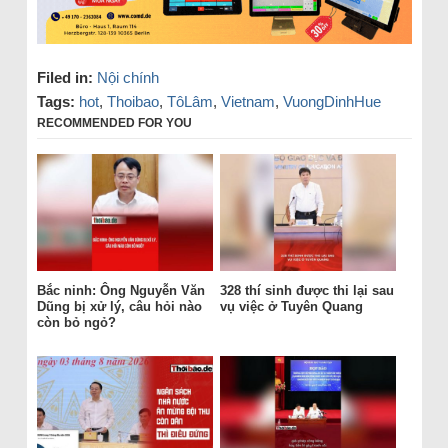
Filed in:
Nội chính
Tags:
hot
,
Thoibao
,
TôLâm
,
Vietnam
,
VuongDinhHue
RECOMMENDED FOR YOU
Bắc ninh: Ông Nguyễn Văn
328 thí sinh được thi lại sau
Dũng bị xử lý, câu hỏi nào
vụ việc ở Tuyên Quang
còn bỏ ngỏ?