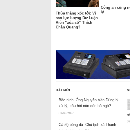
Công an cũng n
lý
Thừa thắng xốc tới: Vì
sao lực lượng Dư Luận
Viên “xóa sổ” Thích
Chân Quang?
BÀI MỚI
N
Bắc ninh: Ông Nguyễn Văn Dũng bị
xử lý, câu hỏi nào còn bỏ ngỏ?
08/08/2026
n
07
Cá độ bóng đá: Chủ tịch xã Thanh