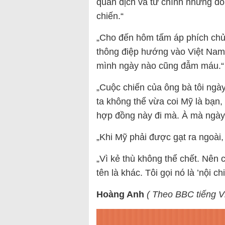
quân địch và từ chính những đồn
chiến.“
„Cho đến hôm tấm áp phích chử
thông điệp hướng vào Việt Nam, 
mình ngày nào cũng đẫm máu.“
„Cuộc chiến của ông bà tôi ngà
ta không thể vừa coi Mỹ là bạn, 
hợp đồng này đi mà. À mà ngày x
„Khi Mỹ phải được gạt ra ngoài, 
„Vì kẻ thù không thể chết. Nên c
tên là khác. Tôi gọi nó là ’nội ch
Hoàng Anh
( Theo BBC tiếng V