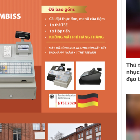
Thủ 
nhục 
đạo 