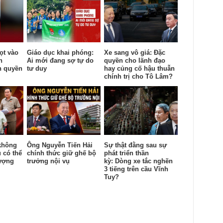
ọt vào
Giáo dục khai phóng:
Xe sang vô giá: Đặc
n
Ai mới đang sợ tự do
quyền cho lãnh đạo
h quyền
tư duy
hay củng cố hậu thuẫn
chính trị cho Tô Lâm?
không
Ông Nguyễn Tiến Hải
Sự thật đằng sau sự
 có thể
chính thức giữ ghế bộ
phát triển thần
lượng
trưởng nội vụ
kỳ: Dòng xe tắc nghẽn
3 tiếng trên cầu Vĩnh
Tuy?