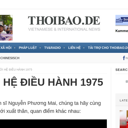
RTVS) công bố thông tin bà Nguyễn Thị Thanh Nhàn trốn sang
XÃ HỘI
PHÁP LUẬT
TV&RADIO
LIÊN HỆ
TÀI TRỢ CHO THOIBAO.D
CHINESISCH
F
ỚI HỆ ĐIỀU HÀNH 1975
SEARC
 HỆ ĐIỀU HÀNH 1975
LAT
ến sĩ Nguyễn Phương Mai, chúng ta hãy cùng
với xuất thân, quan điểm khác nhau: