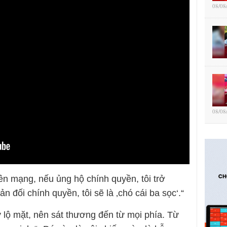
08/08
08/08
ên mạng, nếu ủng hộ chính quyền, tôi trở
n đối chính quyền, tôi sẽ là ‚chó cái ba sọc‘.“
 lộ mặt, nên sát thương đến từ mọi phía. Từ