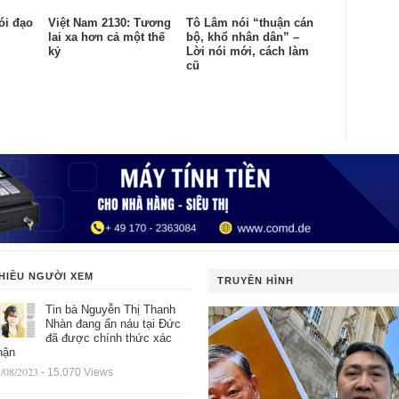
ói đạo
Việt Nam 2130: Tương
Tô Lâm nói “thuận cán
lai xa hơn cả một thế
bộ, khổ nhân dân” –
kỷ
Lời nói mới, cách làm
cũ
HIỀU NGƯỜI XEM
TRUYỀN HÌNH
Tin bà Nguyễn Thị Thanh
Nhàn đang ẩn náu tại Đức
đã được chính thức xác
hận
/08/2023
- 15.070 Views