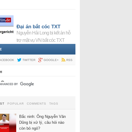
Đại án bắt cóc TXT
Nguyễn Hải Long bị kết án hỗ
trợ mật vụ VN bắt cóc TXT
E
ACEBOOK
TWITTER
GOOGLE+
RSS
H
EST
POPULAR
COMMENTS
TAGS
Bắc ninh: Ông Nguyễn Văn
Dũng bị xử lý, câu hỏi nào
còn bỏ ngỏ?