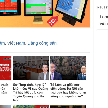
NEUES
Lon
viên
âm
,
Việt Nam
,
Đảng cộng sản
 trách
Sự “hợp tình, hợp lý”
Tô Lâm và giấc mơ
 hỏa
khó hiểu: Vì sao Quảng
viển vông: Hà Nội cần
c năm
Trị hủy kết quả, còn
taxi bay hay không gian
Tuyên Quang cho thi
sống cho người dân?
lại?