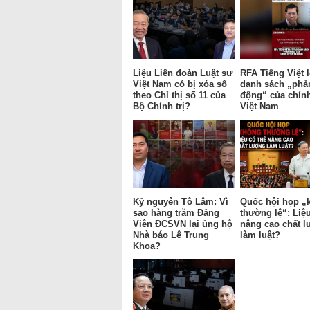
Liệu Liên đoàn Luật sư
RFA Tiếng Việt l
Việt Nam có bị xóa sổ
danh sách „phả
theo Chỉ thị số 11 của
động“ của chín
Bộ Chính trị?
Việt Nam
Kỷ nguyên Tô Lâm: Vì
Quốc hội họp „
sao hàng trăm Đảng
thường lệ“: Liệu
Viên ĐCSVN lại ủng hộ
nâng cao chất 
Nhà báo Lê Trung
làm luật?
Khoa?