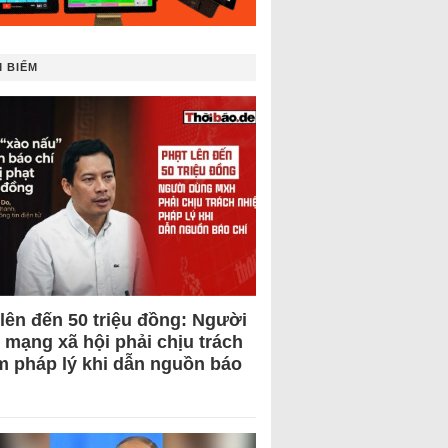
 BIẾM
 lên đến 50 triệu đồng: Người
 mạng xã hội phải chịu trách
m pháp lý khi dẫn nguồn báo