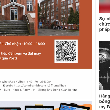
Sự n
chức
pháp
Hàng
bỗng
tay 