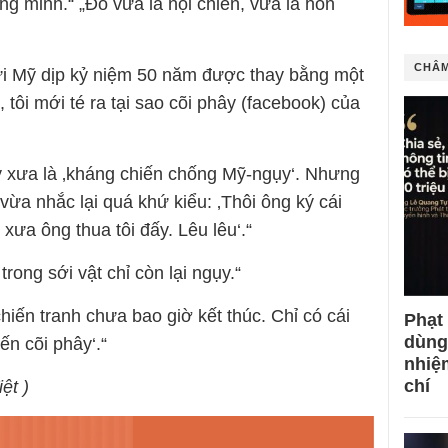
g minh.“ „Đó vừa là nội chiến, vừa là hỗn
CHÂM
i Mỹ dịp kỷ niệm 50 năm được thay bằng một
tôi mới té ra tại sao cõi phây (facebook) của
y xưa là ‚kháng chiến chống Mỹ-ngụy‘. Nhưng
vừa nhắc lại quá khứ kiểu: ‚Thôi ông ký cái
ưa ông thua tôi đấy. Lêu lêu‘.“
trong sới vật chỉ còn lại ngụy.“
hiến tranh chưa bao giờ kết thúc. Chỉ có cái
Phạt
dùng
iến cõi phây‘.“
nhiệ
chí
iệt )