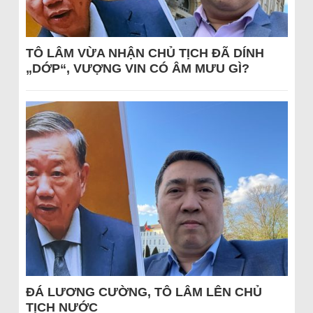
TÔ LÂM VỪA NHẬN CHỦ TỊCH ĐÃ DÍNH
„DỚP“, VƯỢNG VIN CÓ ÂM MƯU GÌ?
ĐÁ LƯƠNG CƯỜNG, TÔ LÂM LÊN CHỦ
TỊCH NƯỚC