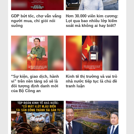
GDP bứt tốc, chợ vẫn vắng
Hơn 30.000 viên kim cương:
người mua, chỉ giỏi nói
Lọt qua bao nhiêu lớp kiểm
suông
soát mà không ai hay biết?
“Sự kiện, giao dịch, hành
Kinh tế thị trường và vai trò
vi” trên nền tảng số sẽ là
nhà nước tiếp tục là chủ đề
đối tượng định danh mới
tranh luận
của Bộ Công an