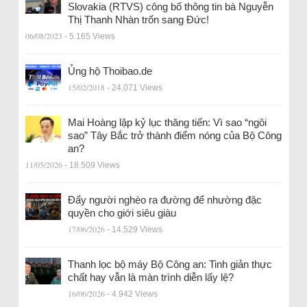
Slovakia (RTVS) công bố thông tin bà Nguyễn
Thị Thanh Nhàn trốn sang Đức!
06/08/2023
- 5.165 Views
Ủng hộ Thoibao.de
15/02/2018
- 24.071 Views
Mai Hoàng lập kỷ lục thăng tiến: Vì sao “ngôi
sao” Tây Bắc trở thành điểm nóng của Bộ Công
an?
11/05/2026
- 18.509 Views
Đẩy người nghèo ra đường để nhường đặc
quyền cho giới siêu giàu
17/06/2026
- 14.529 Views
Thanh lọc bộ máy Bộ Công an: Tinh giản thực
chất hay vẫn là màn trình diễn lấy lệ?
16/06/2026
- 4.942 Views