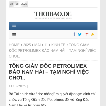
08
08
2026
HOME
2025
MAI
11
KINH TẾ
TỔNG GIÁM
ĐỐC PETROLIMEX ĐÀO NAM HẢI – TẠM NGHỈ VIỆC
CHƠI..
TỔNG GIÁM ĐỐC PETROLIMEX
ĐÀO NAM HẢI – TẠM NGHỈ VIỆC
CHƠI..
11/05/2025
|
Bộ Tài chính vừa “nhẹ nhàng” ra quyết định tạm đình chỉ
chức vụ Tổng Giám đốc Petrolimex đối với ông Đào
Nam Hải kể từ ngày 6/5.