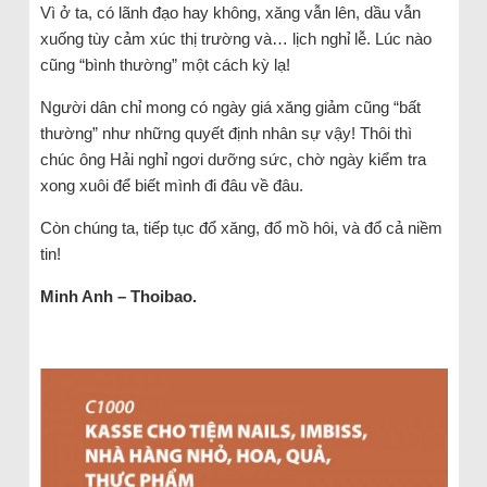
Vì ở ta, có lãnh đạo hay không, xăng vẫn lên, dầu vẫn
xuống tùy cảm xúc thị trường và… lịch nghỉ lễ. Lúc nào
cũng “bình thường” một cách kỳ lạ!
Người dân chỉ mong có ngày giá xăng giảm cũng “bất
thường” như những quyết định nhân sự vậy! Thôi thì
chúc ông Hải nghỉ ngơi dưỡng sức, chờ ngày kiểm tra
xong xuôi để biết mình đi đâu về đâu.
Còn chúng ta, tiếp tục đổ xăng, đổ mồ hôi, và đổ cả niềm
tin!
Minh Anh – Thoibao.