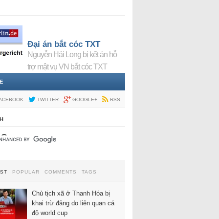
Đại án bắt cóc TXT
Nguyễn Hải Long bị kết án hỗ
trợ mật vụ VN bắt cóc TXT
E
ACEBOOK
TWITTER
GOOGLE+
RSS
H
EST
POPULAR
COMMENTS
TAGS
Chủ tịch xã ở Thanh Hóa bị
khai trừ đảng do liên quan cá
độ world cup