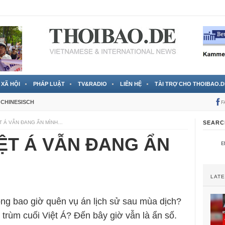
 đã được chính thức xác nhận
3 Jahren ago
XÃ HỘI
PHÁP LUẬT
TV&RADIO
LIÊN HỆ
TÀI TRỢ CHO THOIBAO.D
CHINESISCH
F
T Á VẪN ĐANG ẨN MÌNH…
SEARC
ỆT Á VẪN ĐANG ẨN
LAT
ông bao giờ quên vụ án lịch sử sau mùa dịch?
 trùm cuối Việt Á? Đến bây giờ vẫn là ẩn số.