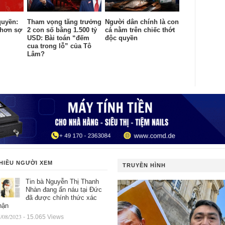
quyền:
Tham vọng tăng trưởng
Người dân chính là con
 hơn sợ
2 con số bằng 1.500 tỷ
cá nằm trên chiếc thớt
USD: Bài toán “đếm
độc quyền
cua trong lỗ” của Tô
Lâm?
HIỀU NGƯỜI XEM
TRUYỀN HÌNH
Tin bà Nguyễn Thị Thanh
Nhàn đang ẩn náu tại Đức
đã được chính thức xác
hận
/08/2023
- 15.065 Views