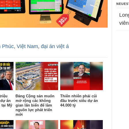
NEUES
Lon
viên
 Phúc
,
Việt Nam
,
đại án việt á
triệu
Đảng Cộng sản muốn
Thiên nhiên phải cúi
 dự án
mở rộng các không
đầu trước siêu dự án
 tại Mỹ
gian lấn biển để làm
44.000 tỷ
nguồn lực phát triển
mới