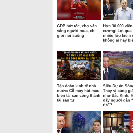
GDP bứt tốc, chợ vẫn
Hơn 30.000 viên
vắng người mua, chỉ
cương: Lọt qua
giỏi nói suông
nhiêu lớp kiểm 
không ai hay bi
Tập đoàn kinh tế nhà
Siêu Dự án Sôn
nước: Cỗ máy hút máu
Thay vì cùng gi
biến tài sản công thành
như Bắc Kinh, H
tài sản tư
đẩy người dân “
rìa”?