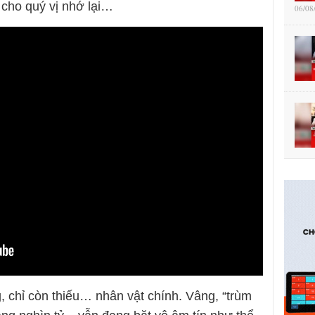
 cho quý vị nhớ lại…
06/08
, chỉ còn thiếu… nhân vật chính. Vâng, “trùm