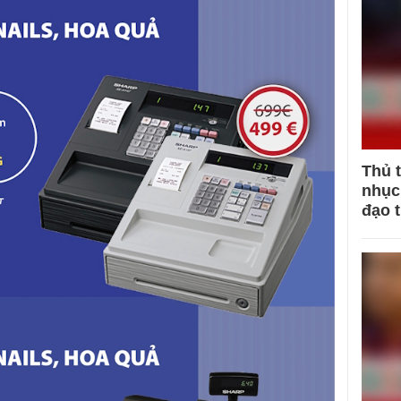
Thủ 
nhục 
đạo 