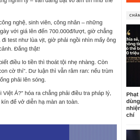
hàng nghìn tỷ – vẫn đang bặt vô âm tín như thể
CHÂM
 công nghệ, sinh viên, công nhân – những
gày với giá lên đến 700.000đ/lượt, giờ chẳng
 đi test như lùa vịt, giờ phải ngồi nhìn mấy ông
cảnh. Đắng thật!
iết điều lo tiền thì thoát tội nhẹ nhàng. Còn
on cờ thí”. Dư luận thì vẫn râm ran: nếu trùm
thống phải lên sóng.
i Việt Á?” hóa ra chẳng phải điều tra pháp lý,
Phạt
dùng
kín để vở diễn hạ màn an toàn.
nhiệ
chí