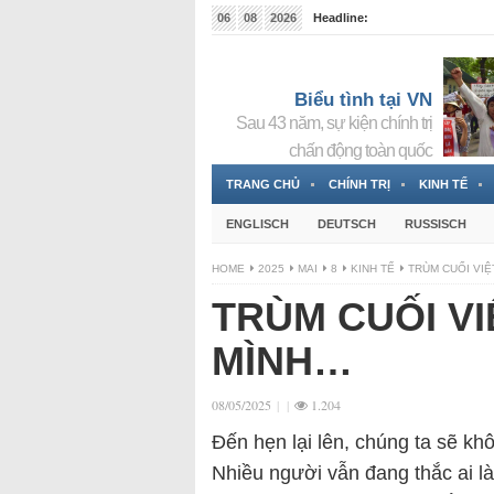
06
08
2026
Headline:
Tin bà Nguyễn Thị Thanh Nhàn đang ẩn náu tại Đức
Biểu tình tại VN
Sau 43 năm, sự kiện chính trị
chấn động toàn quốc
TRANG CHỦ
CHÍNH TRỊ
KINH TẾ
ENGLISCH
DEUTSCH
RUSSISCH
HOME
2025
MAI
8
KINH TẾ
TRÙM CUỐI VIỆ
TRÙM CUỐI VI
MÌNH…
08/05/2025
|
|
1.204
Đến hẹn lại lên, chúng ta sẽ kh
Nhiều người vẫn đang thắc ai là