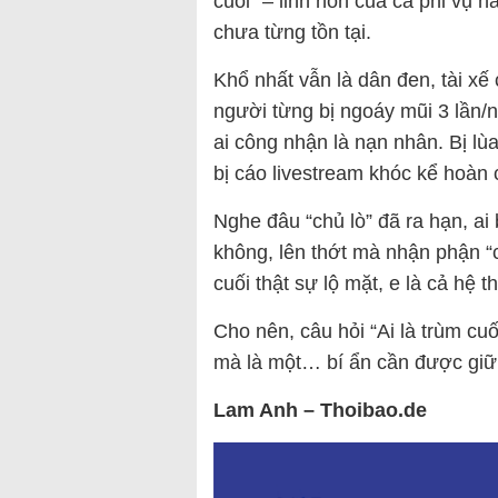
cuối” – linh hồn của cả phi vụ 
chưa từng tồn tại.
Khổ nhất vẫn là dân đen, tài xế
người từng bị ngoáy mũi 3 lần/n
ai công nhận là nạn nhân. Bị lùa
bị cáo livestream khóc kể hoàn 
Nghe đâu “chủ lò” đã ra hạn, ai b
không, lên thớt mà nhận phận “c
cuối thật sự lộ mặt, e là cả hệ 
Cho nên, câu hỏi “Ai là trùm cuố
mà là một… bí ẩn cần được giữ 
Lam Anh – Thoibao.de