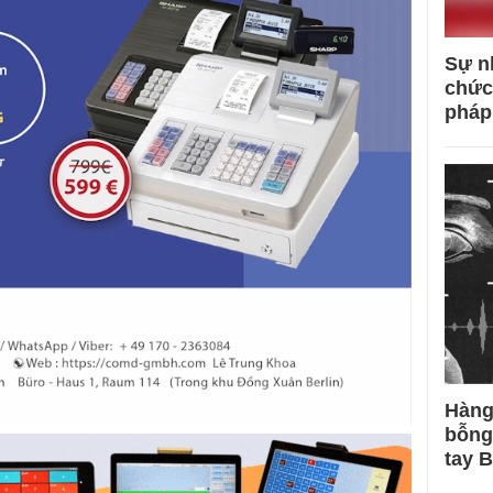
Sự n
chức
pháp
Hàng
bỗng
tay 