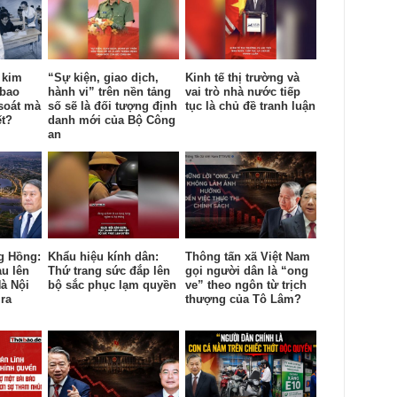
 kim
“Sự kiện, giao dịch,
Kinh tế thị trường và
 bao
hành vi” trên nền tảng
vai trò nhà nước tiếp
soát mà
số sẽ là đối tượng định
tục là chủ đề tranh luận
ết?
danh mới của Bộ Công
an
g Hồng:
Khẩu hiệu kính dân:
Thông tấn xã Việt Nam
àu lên
Thứ trang sức đắp lên
gọi người dân là “ong
à Nội
bộ sắc phục lạm quyền
ve” theo ngôn từ trịch
ra
thượng của Tô Lâm?