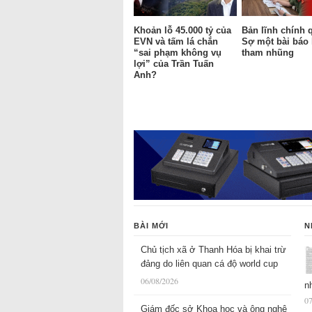
Khoản lỗ 45.000 tỷ của
Bản lĩnh chính 
EVN và tấm lá chắn
Sợ một bài báo
“sai phạm không vụ
tham nhũng
lợi” của Trần Tuấn
Anh?
BÀI MỚI
N
Chủ tịch xã ở Thanh Hóa bị khai trừ
đảng do liên quan cá độ world cup
06/08/2026
n
07
Giám đốc sở Khoa học và ông nghệ