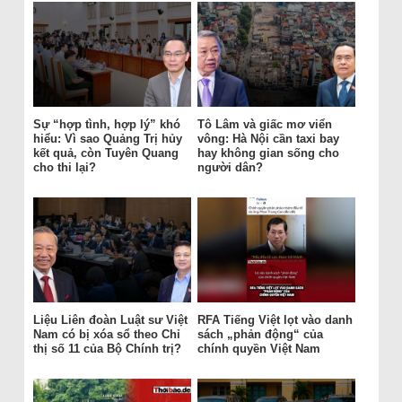
Sự “hợp tình, hợp lý” khó
Tô Lâm và giấc mơ viển
hiểu: Vì sao Quảng Trị hủy
vông: Hà Nội cần taxi bay
kết quả, còn Tuyên Quang
hay không gian sống cho
cho thi lại?
người dân?
Liệu Liên đoàn Luật sư Việt
RFA Tiếng Việt lọt vào danh
Nam có bị xóa sổ theo Chỉ
sách „phản động“ của
thị số 11 của Bộ Chính trị?
chính quyền Việt Nam