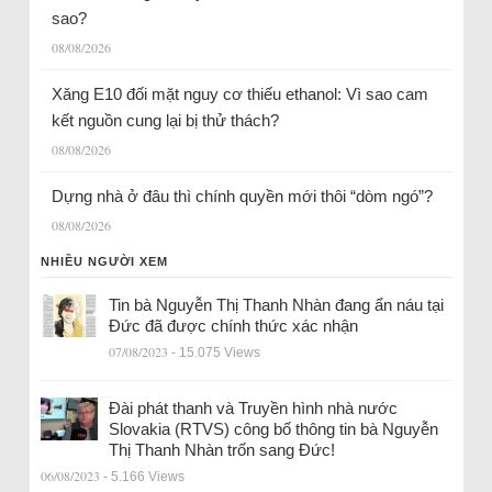
sao?
08/08/2026
Xăng E10 đối mặt nguy cơ thiếu ethanol: Vì sao cam
kết nguồn cung lại bị thử thách?
08/08/2026
Dựng nhà ở đâu thì chính quyền mới thôi “dòm ngó”?
08/08/2026
NHIỀU NGƯỜI XEM
Tin bà Nguyễn Thị Thanh Nhàn đang ẩn náu tại
Đức đã được chính thức xác nhận
07/08/2023
- 15.075 Views
Đài phát thanh và Truyền hình nhà nước
Slovakia (RTVS) công bố thông tin bà Nguyễn
Thị Thanh Nhàn trốn sang Đức!
06/08/2023
- 5.166 Views