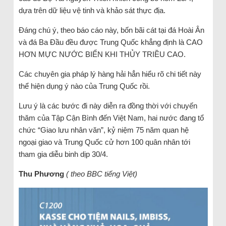
dựa trên dữ liệu vệ tinh và khảo sát thực địa.
Đáng chú ý, theo báo cáo này, bốn bãi cát tại đá Hoài Ân
và đá Ba Đầu đều được Trung Quốc khẳng định là CAO
HƠN MỰC NƯỚC BIỂN KHI THỦY TRIỀU CAO.
Các chuyên gia pháp lý hàng hải hẳn hiểu rõ chi tiết này
thể hiện dụng ý nào của Trung Quốc rồi.
Lưu ý là các bước đi này diễn ra đồng thời với chuyến
thăm của Tập Cận Bình đến Việt Nam, hai nước đang tổ
chức “Giao lưu nhân văn”, kỷ niệm 75 năm quan hệ
ngoại giao và Trung Quốc cử hơn 100 quân nhân tới
tham gia diễu binh dịp 30/4.
Thu Phương
( theo BBC tiếng Việt)