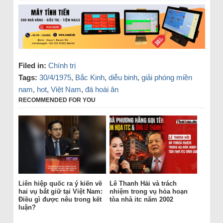
Filed in:
Chính trị
Tags:
30/4/1975
,
Bắc Kinh
,
diễu binh
,
giải phóng miền
nam
,
hot
,
Việt Nam
,
đá hoài ân
RECOMMENDED FOR YOU
Liên hiệp quốc ra ý kiến về
Lê Thanh Hải và trách
hai vụ bắt giữ tại Việt Nam:
nhiệm trong vụ hỏa hoạn
Điều gì được nêu trong kết
tòa nhà itc năm 2002
luận?