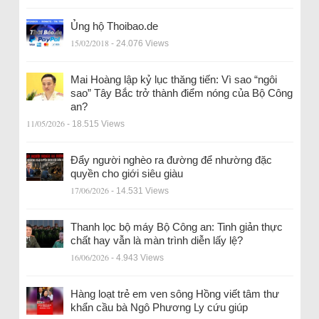
Ủng hộ Thoibao.de
15/02/2018
- 24.076 Views
Mai Hoàng lập kỷ lục thăng tiến: Vì sao “ngôi
sao” Tây Bắc trở thành điểm nóng của Bộ Công
an?
11/05/2026
- 18.515 Views
Đẩy người nghèo ra đường để nhường đặc
quyền cho giới siêu giàu
17/06/2026
- 14.531 Views
Thanh lọc bộ máy Bộ Công an: Tinh giản thực
chất hay vẫn là màn trình diễn lấy lệ?
16/06/2026
- 4.943 Views
Hàng loạt trẻ em ven sông Hồng viết tâm thư
khẩn cầu bà Ngô Phương Ly cứu giúp