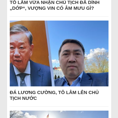
TÔ LÂM VỪA NHẬN CHỦ TỊCH ĐÃ DÍNH
„DỚP“, VƯỢNG VIN CÓ ÂM MƯU GÌ?
ĐÁ LƯƠNG CƯỜNG, TÔ LÂM LÊN CHỦ
TỊCH NƯỚC