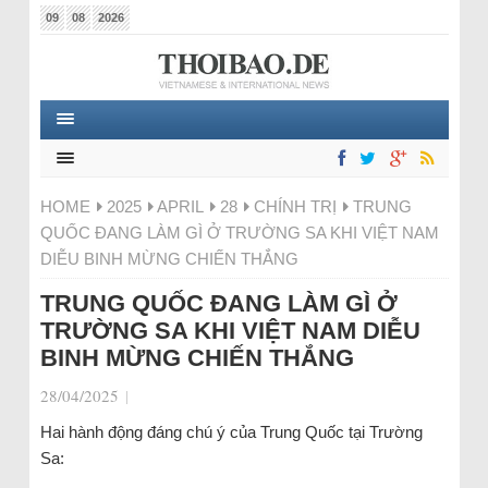
09
08
2026
HOME
2025
APRIL
28
CHÍNH TRỊ
TRUNG
QUỐC ĐANG LÀM GÌ Ở TRƯỜNG SA KHI VIỆT NAM
DIỄU BINH MỪNG CHIẾN THẮNG
TRUNG QUỐC ĐANG LÀM GÌ Ở
TRƯỜNG SA KHI VIỆT NAM DIỄU
BINH MỪNG CHIẾN THẮNG
28/04/2025
|
Hai hành động đáng chú ý của Trung Quốc tại Trường
Sa: