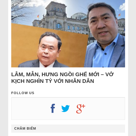
LÂM, MẪN, HƯNG NGỒI GHẾ MỚI – VỞ
KỊCH NGHÌN TỶ VỚI NHÂN DÂN
FOLLOW US
CHÂM BIẾM