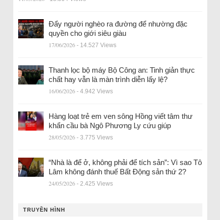
Đẩy người nghèo ra đường để nhường đặc
quyền cho giới siêu giàu
17/06/2026
- 14.527 Views
Thanh lọc bộ máy Bộ Công an: Tinh giản thực
chất hay vẫn là màn trình diễn lấy lệ?
16/06/2026
- 4.942 Views
Hàng loạt trẻ em ven sông Hồng viết tâm thư
khẩn cầu bà Ngô Phương Ly cứu giúp
28/05/2026
- 3.775 Views
“Nhà là để ở, không phải để tích sản”: Vì sao Tô
Lâm không đánh thuế Bất Động sản thứ 2?
24/05/2026
- 2.425 Views
TRUYỀN HÌNH