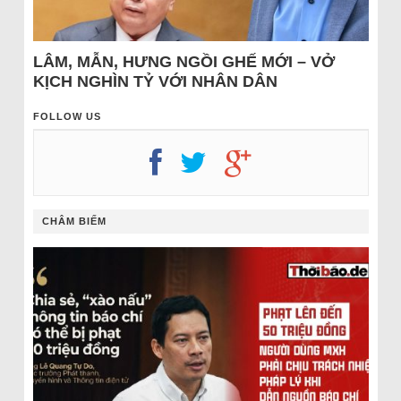
LÂM, MẪN, HƯNG NGỒI GHẾ MỚI – VỞ
KỊCH NGHÌN TỶ VỚI NHÂN DÂN
FOLLOW US
CHÂM BIẾM