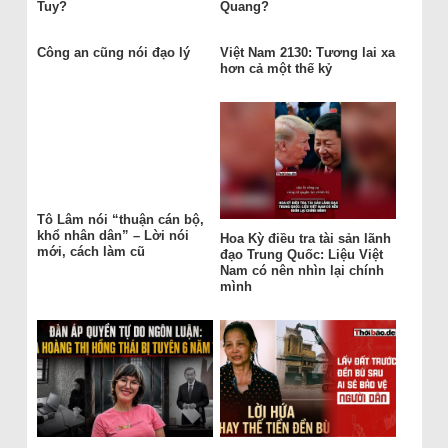
Tuy?
Quang?
Công an cũng nói đạo lý
Việt Nam 2130: Tương lai xa
hơn cả một thế kỷ
Tô Lâm nói “thuận cán bộ,
khổ nhân dân” – Lời nói
Hoa Kỳ điều tra tài sản lãnh
mới, cách làm cũ
đạo Trung Quốc: Liệu Việt
Nam có nên nhìn lại chính
mình