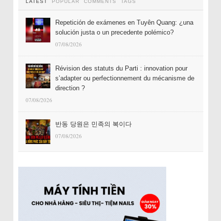
LATEST
POPULAR
COMMENTS
TAGS
Repetición de exámenes en Tuyên Quang: ¿una
solución justa o un precedente polémico?
07/08/2026
Révision des statuts du Parti : innovation pour
s’adapter ou perfectionnement du mécanisme de
direction ?
07/08/2026
반동 당원은 민족의 복이다
07/08/2026