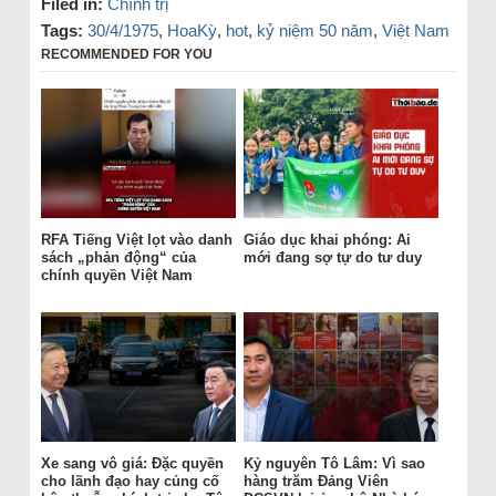
Filed in:
Chính trị
Tags:
30/4/1975
,
HoaKỳ
,
hot
,
kỷ niệm 50 năm
,
Việt Nam
RECOMMENDED FOR YOU
RFA Tiếng Việt lọt vào danh
Giáo dục khai phóng: Ai
sách „phản động“ của
mới đang sợ tự do tư duy
chính quyền Việt Nam
Xe sang vô giá: Đặc quyền
Kỷ nguyên Tô Lâm: Vì sao
cho lãnh đạo hay củng cố
hàng trăm Đảng Viên