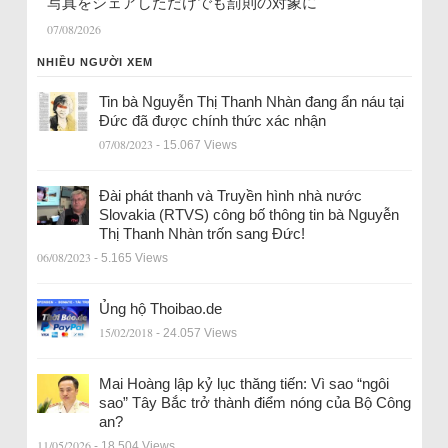
写真をシェアしただけでも罰則の対象に
07/08/2026
NHIỀU NGƯỜI XEM
Tin bà Nguyễn Thị Thanh Nhàn đang ẩn náu tại
Đức đã được chính thức xác nhận
07/08/2023
- 15.067 Views
Đài phát thanh và Truyền hình nhà nước
Slovakia (RTVS) công bố thông tin bà Nguyễn
Thị Thanh Nhàn trốn sang Đức!
06/08/2023
- 5.165 Views
Ủng hộ Thoibao.de
15/02/2018
- 24.057 Views
Mai Hoàng lập kỷ lục thăng tiến: Vì sao “ngôi
sao” Tây Bắc trở thành điểm nóng của Bộ Công
an?
11/05/2026
- 18.504 Views