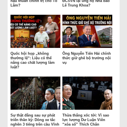
hậu thuẫn chính trị cho Tô
ĐCSVN lại ủng hộ Nhà báo
Lâm?
Lê Trung Khoa?
Quốc hội họp „không
Ông Nguyễn Tiến Hải chính
thường lệ“: Liệu có thể
thức giữ ghế bộ trưởng nội
nâng cao chất lượng làm
vụ
luật?
Sự thật đằng sau sự phát
Thừa thắng xốc tới: Vì sao
triển thần kỳ: Dòng xe tắc
lực lượng Dư Luận Viên
nghẽn 3 tiếng trên cầu Vĩnh
“xóa sổ” Thích Chân