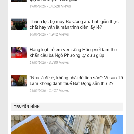
17/06/2026
- 14.528 Views
Thanh lọc bộ máy Bộ Công an: Tinh giản thực
chất hay vẫn là màn trình diễn lấy lệ?
16/06/2026
- 4.942 Views
Hàng loạt trẻ em ven sông Hồng viết tâm thư
khẩn cầu bà Ngô Phương Ly cứu giúp
28/05/2026
- 3.780 Views
“Nhà là để ở, không phải để tích sản”: Vì sao Tô
Lâm không đánh thuế Bất Động sản thứ 2?
24/05/2026
- 2.427 Views
TRUYỀN HÌNH