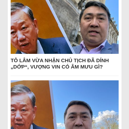
TÔ LÂM VỪA NHẬN CHỦ TỊCH ĐÃ DÍNH
„DỚP“, VƯỢNG VIN CÓ ÂM MƯU GÌ?