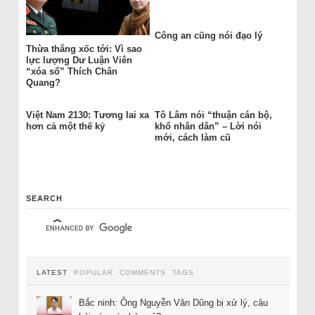
Công an cũng nói đạo lý
Thừa thắng xốc tới: Vì sao
lực lượng Dư Luận Viên
“xóa sổ” Thích Chân
Quang?
Việt Nam 2130: Tương lai xa
Tô Lâm nói “thuận cán bộ,
hơn cả một thế kỷ
khổ nhân dân” – Lời nói
mới, cách làm cũ
SEARCH
LATEST
POPULAR
COMMENTS
TAGS
Bắc ninh: Ông Nguyễn Văn Dũng bị xử lý, câu