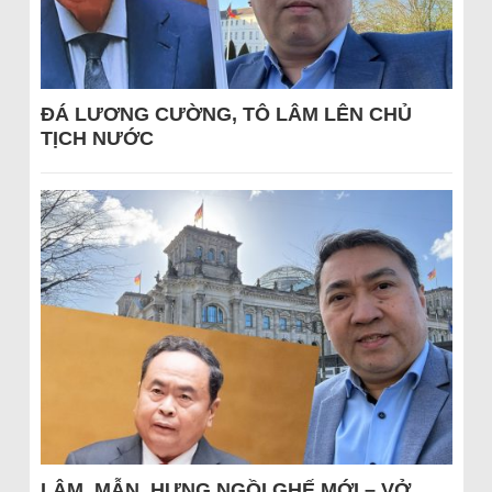
ĐÁ LƯƠNG CƯỜNG, TÔ LÂM LÊN CHỦ
TỊCH NƯỚC
LÂM, MẪN, HƯNG NGỒI GHẾ MỚI – VỞ