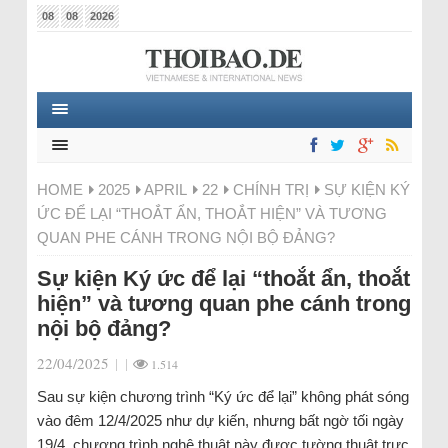
08
08
2026
HOME
2025
APRIL
22
CHÍNH TRỊ
SỰ KIỆN KÝ
ỨC ĐỂ LẠI “THOẮT ẨN, THOẮT HIỆN” VÀ TƯƠNG
QUAN PHE CÁNH TRONG NỘI BỘ ĐẢNG?
Sự kiện Ký ức để lại “thoắt ẩn, thoắt
hiện” và tương quan phe cánh trong
nội bộ đảng?
22/04/2025
|
|
1.514
Sau sự kiện chương trình “Ký ức để lại” không phát sóng
vào đêm 12/4/2025 như dự kiến, nhưng bất ngờ tối ngày
19/4, chương trình nghệ thuật này được tường thuật trực