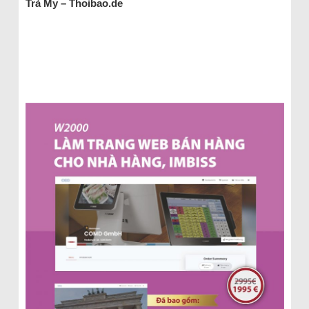
Trà My – Thoibao.de