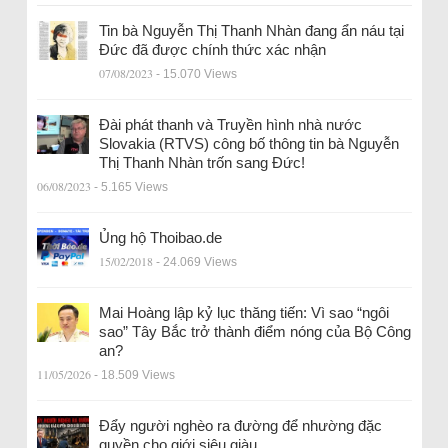
Tin bà Nguyễn Thị Thanh Nhàn đang ẩn náu tại
Đức đã được chính thức xác nhận
07/08/2023
- 15.070 Views
Đài phát thanh và Truyền hình nhà nước
Slovakia (RTVS) công bố thông tin bà Nguyễn
Thị Thanh Nhàn trốn sang Đức!
06/08/2023
- 5.165 Views
Ủng hộ Thoibao.de
15/02/2018
- 24.069 Views
Mai Hoàng lập kỷ lục thăng tiến: Vì sao “ngôi
sao” Tây Bắc trở thành điểm nóng của Bộ Công
an?
11/05/2026
- 18.509 Views
Đẩy người nghèo ra đường để nhường đặc
quyền cho giới siêu giàu