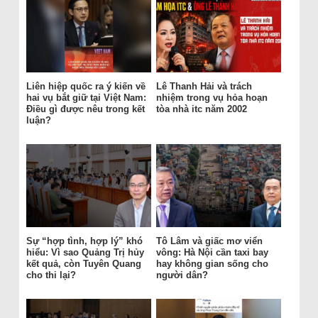
Liên hiệp quốc ra ý kiến về
Lê Thanh Hải và trách
hai vụ bắt giữ tại Việt Nam:
nhiệm trong vụ hỏa hoạn
Điều gì được nêu trong kết
tòa nhà itc năm 2002
luận?
Sự “hợp tình, hợp lý” khó
Tô Lâm và giấc mơ viển
hiểu: Vì sao Quảng Trị hủy
vông: Hà Nội cần taxi bay
kết quả, còn Tuyên Quang
hay không gian sống cho
cho thi lại?
người dân?