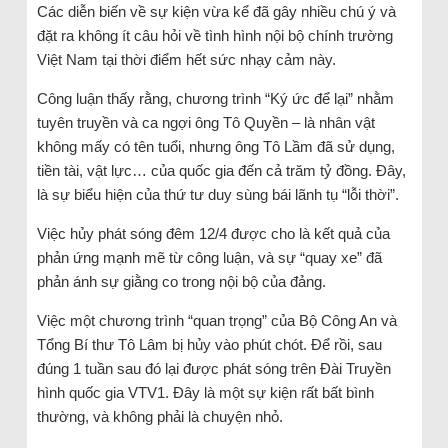
Các diễn biến về sự kiện vừa kể đã gây nhiều chú ý và
đặt ra không ít câu hỏi về tình hình nội bộ chính trường
Việt Nam tại thời điểm hết sức nhạy cảm này.
Công luận thấy rằng, chương trình “Ký ức để lại” nhằm
tuyên truyền và ca ngợi ông Tô Quyền – là nhân vật
không mấy có tên tuổi, nhưng ông Tô Lầm đã sử dụng,
tiền tài, vật lực… của quốc gia đến cả trăm tỷ đồng. Đây,
là sự biểu hiện của thứ tư duy sùng bái lãnh tụ “lỗi thời”.
Việc hủy phát sóng đêm 12/4 được cho là kết quả của
phản ứng mạnh mẽ từ công luận, và sự “quay xe” đã
phản ánh sự giằng co trong nội bộ của đảng.
Việc một chương trình “quan trọng” của Bộ Công An và
Tổng Bí thư Tô Lâm bị hủy vào phút chót. Để rồi, sau
đúng 1 tuần sau đó lại được phát sóng trên Đài Truyền
hình quốc gia VTV1. Đây là một sự kiện rất bất bình
thường, và không phải là chuyện nhỏ.