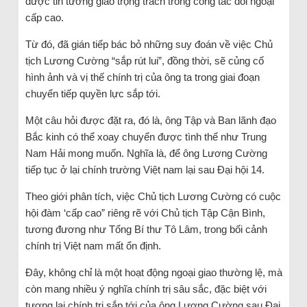
được tin tưởng giao trọng trách trong công tác đối ngoại
cấp cao.
Từ đó, đã gián tiếp bác bỏ những suy đoán về việc Chủ
tịch Lương Cường “sắp rút lui”, đồng thời, sẽ củng cố
hình ảnh và vị thế chính trị của ông ta trong giai đoạn
chuyển tiếp quyền lực sắp tới.
Một câu hỏi được đặt ra, đó là, ông Tập và Ban lãnh đạo
Bắc kinh có thể xoay chuyển được tình thế như Trung
Nam Hải mong muốn. Nghĩa là, để ông Lương Cường
tiếp tục ở lại chính trường Việt nam lại sau Đại hội 14.
Theo giới phân tích, việc Chủ tịch Lương Cường có cuộc
hội đàm ‘cấp cao” riêng rẽ với Chủ tịch Tập Cận Bình,
tương đương như Tổng Bí thư Tô Lâm, trong bối cảnh
chính trị Việt nam mất ổn định.
Đây, không chỉ là một hoạt động ngoại giao thường lệ, mà
còn mang nhiều ý nghĩa chính trị sâu sắc, đặc biệt với
tương lai chính trị sắp tới của ông Lương Cường sau Đại