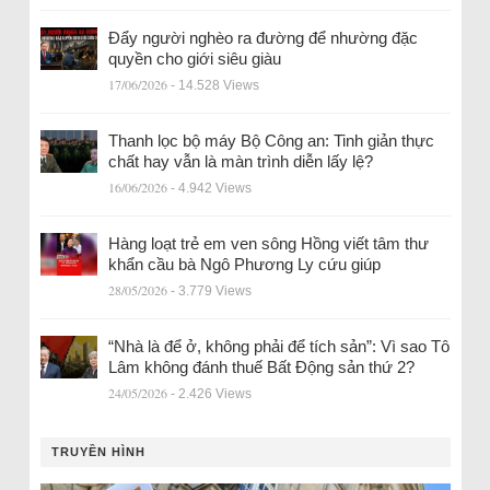
Đẩy người nghèo ra đường để nhường đặc
quyền cho giới siêu giàu
17/06/2026
- 14.528 Views
Thanh lọc bộ máy Bộ Công an: Tinh giản thực
chất hay vẫn là màn trình diễn lấy lệ?
16/06/2026
- 4.942 Views
Hàng loạt trẻ em ven sông Hồng viết tâm thư
khẩn cầu bà Ngô Phương Ly cứu giúp
28/05/2026
- 3.779 Views
“Nhà là để ở, không phải để tích sản”: Vì sao Tô
Lâm không đánh thuế Bất Động sản thứ 2?
24/05/2026
- 2.426 Views
TRUYỀN HÌNH