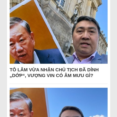
TÔ LÂM VỪA NHẬN CHỦ TỊCH ĐÃ DÍNH
„DỚP“, VƯỢNG VIN CÓ ÂM MƯU GÌ?