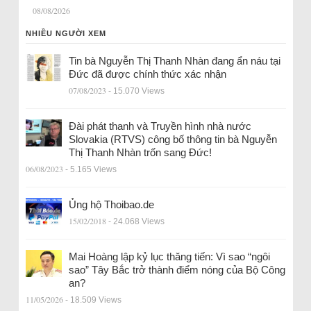
08/08/2026
NHIỀU NGƯỜI XEM
Tin bà Nguyễn Thị Thanh Nhàn đang ẩn náu tại
Đức đã được chính thức xác nhận
07/08/2023
- 15.070 Views
Đài phát thanh và Truyền hình nhà nước
Slovakia (RTVS) công bố thông tin bà Nguyễn
Thị Thanh Nhàn trốn sang Đức!
06/08/2023
- 5.165 Views
Ủng hộ Thoibao.de
15/02/2018
- 24.068 Views
Mai Hoàng lập kỷ lục thăng tiến: Vì sao “ngôi
sao” Tây Bắc trở thành điểm nóng của Bộ Công
an?
11/05/2026
- 18.509 Views