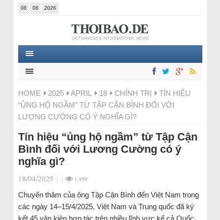
08
08
2026
HOME
2025
APRIL
18
CHÍNH TRỊ
TÍN HIỆU
“ỦNG HỘ NGẦM” TỪ TẬP CẬN BÌNH ĐỐI VỚI
LƯƠNG CƯỜNG CÓ Ý NGHĨA GÌ?
Tín hiệu “ủng hộ ngầm” từ Tập Cận
Bình đối với Lương Cường có ý
nghĩa gì?
18/04/2025
|
|
1.959
Chuyến thăm của ông Tập Cận Bình đến Việt Nam trong
các ngày 14–15/4/2025, Việt Nam và Trung quốc đã ký
kết 45 văn kiện hợp tác trên nhiều lĩnh vực kể cả Quốc