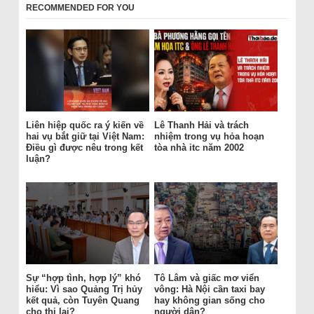
RECOMMENDED FOR YOU
Liên hiệp quốc ra ý kiến về
Lê Thanh Hải và trách
hai vụ bắt giữ tại Việt Nam:
nhiệm trong vụ hỏa hoạn
Điều gì được nêu trong kết
tòa nhà itc năm 2002
luận?
Sự “hợp tình, hợp lý” khó
Tô Lâm và giấc mơ viển
hiểu: Vì sao Quảng Trị hủy
vông: Hà Nội cần taxi bay
kết quả, còn Tuyên Quang
hay không gian sống cho
cho thi lại?
người dân?