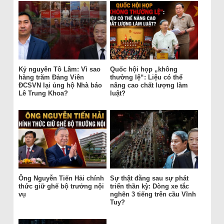
Kỷ nguyên Tô Lâm: Vì sao
Quốc hội họp „không
hàng trăm Đảng Viên
thường lệ“: Liệu có thể
ĐCSVN lại ủng hộ Nhà báo
nâng cao chất lượng làm
Lê Trung Khoa?
luật?
Ông Nguyễn Tiến Hải chính
Sự thật đằng sau sự phát
thức giữ ghế bộ trưởng nội
triển thần kỳ: Dòng xe tắc
vụ
nghẽn 3 tiếng trên cầu Vĩnh
Tuy?