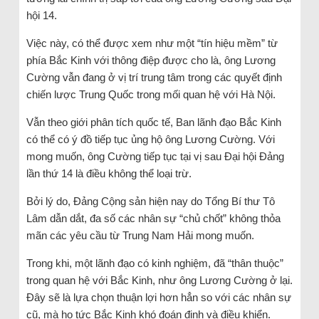
hội 14.
Việc này, có thể được xem như một “tín hiệu mềm” từ
phía Bắc Kinh với thông điệp được cho là, ông Lương
Cường vẫn đang ở vị trí trung tâm trong các quyết định
chiến lược Trung Quốc trong mối quan hệ với Hà Nội.
Vẫn theo giới phân tích quốc tế, Ban lãnh đạo Bắc Kinh
có thể có ý đồ tiếp tục ủng hộ ông Lương Cường. Với
mong muốn, ông Cường tiếp tục tại vị sau Đại hội Đảng
lần thứ 14 là điều không thể loại trừ.
Bởi lý do, Đảng Cộng sản hiện nay do Tổng Bí thư Tô
Lâm dẫn dắt, đa số các nhân sự “chủ chốt” không thỏa
mãn các yêu cầu từ Trung Nam Hải mong muốn.
Trong khi, một lãnh đạo có kinh nghiệm, đã “thân thuộc”
trong quan hệ với Bắc Kinh, như ông Lương Cường ở lại.
Đây sẽ là lựa chọn thuận lợi hơn hẳn so với các nhân sự
cũ, mà họ tức Bắc Kinh khó đoán định và điều khiển.