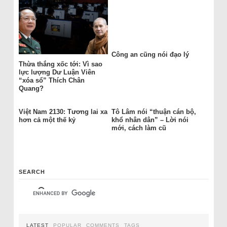
Công an cũng nói đạo lý
Thừa thắng xốc tới: Vì sao
lực lượng Dư Luận Viên
“xóa sổ” Thích Chân
Quang?
Việt Nam 2130: Tương lai xa
Tô Lâm nói “thuận cán bộ,
hơn cả một thế kỷ
khổ nhân dân” – Lời nói
mới, cách làm cũ
SEARCH
LATEST
POPULAR
COMMENTS
TAGS