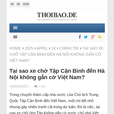
06
08
2026
HOME
2025
APRIL
18
CHÍNH TRỊ
TẠI SAO XE
CHỞ TẬP CẬN BÌNH ĐẾN HÀ NỘI KHÔNG GẮN CỜ
VIỆT NAM?
Tại sao xe chở Tập Cận Bình đến Hà
Nội không gắn cờ Việt Nam?
18/04/2025
|
|
1.924
Trong chuyến thăm cấp nhà nước của Chủ tịch Trung
Quốc Tập Cận Bình đến Việt Nam, một chi tiết nhỏ
nhưng gây nhiều tranh cãi trong dư luận. Đó là việc, tại
sao xe chở ông Tập không gắn cờ nước chủ nhà Việt