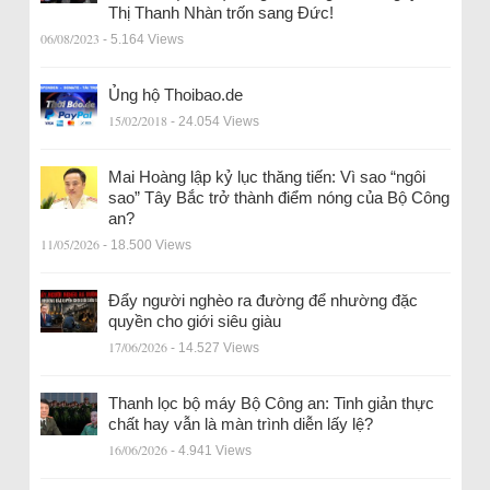
Thị Thanh Nhàn trốn sang Đức!
06/08/2023
- 5.164 Views
Ủng hộ Thoibao.de
15/02/2018
- 24.054 Views
Mai Hoàng lập kỷ lục thăng tiến: Vì sao “ngôi
sao” Tây Bắc trở thành điểm nóng của Bộ Công
an?
11/05/2026
- 18.500 Views
Đẩy người nghèo ra đường để nhường đặc
quyền cho giới siêu giàu
17/06/2026
- 14.527 Views
Thanh lọc bộ máy Bộ Công an: Tinh giản thực
chất hay vẫn là màn trình diễn lấy lệ?
16/06/2026
- 4.941 Views