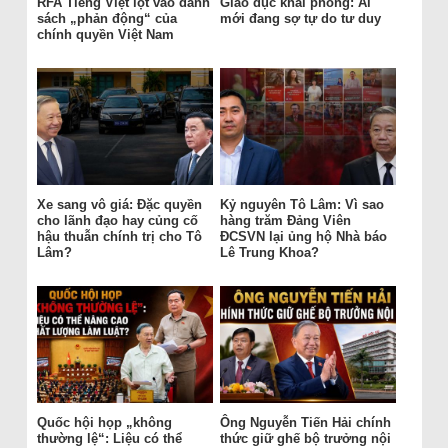
RFA Tiếng Việt lọt vào danh
Giáo dục khai phóng: Ai
sách „phản động“ của
mới đang sợ tự do tư duy
chính quyền Việt Nam
Xe sang vô giá: Đặc quyền
Kỷ nguyên Tô Lâm: Vì sao
cho lãnh đạo hay củng cố
hàng trăm Đảng Viên
hậu thuẫn chính trị cho Tô
ĐCSVN lại ủng hộ Nhà báo
Lâm?
Lê Trung Khoa?
Quốc hội họp „không
Ông Nguyễn Tiến Hải chính
thường lệ“: Liệu có thể
thức giữ ghế bộ trưởng nội