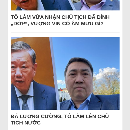
TÔ LÂM VỪA NHẬN CHỦ TỊCH ĐÃ DÍNH
„DỚP“, VƯỢNG VIN CÓ ÂM MƯU GÌ?
ĐÁ LƯƠNG CƯỜNG, TÔ LÂM LÊN CHỦ
TỊCH NƯỚC