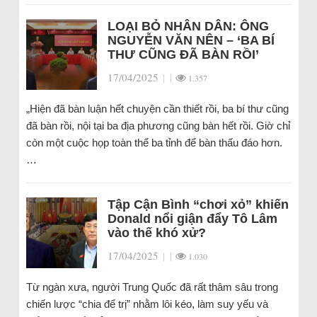
LOẠI BỎ NHÂN DÂN: ÔNG
NGUYỄN VĂN NÊN – ‘BA BÍ
THƯ CŨNG ĐÃ BÀN RỒI’
17/04/2025
|
|
1.357
„Hiện đã bàn luận hết chuyện cần thiết rồi, ba bí thư cũng
đã bàn rồi, nội tại ba địa phương cũng bàn hết rồi. Giờ chỉ
còn một cuộc họp toàn thể ba tỉnh để bàn thấu đáo hơn.
…
Tập Cận Bình “chơi xỏ” khiến
Donald nổi giận đẩy Tô Lâm
vào thế khó xử?
17/04/2025
|
|
1.030
Từ ngàn xưa, người Trung Quốc đã rất thâm sâu trong
chiến lược “chia để trị” nhằm lôi kéo, làm suy yếu và