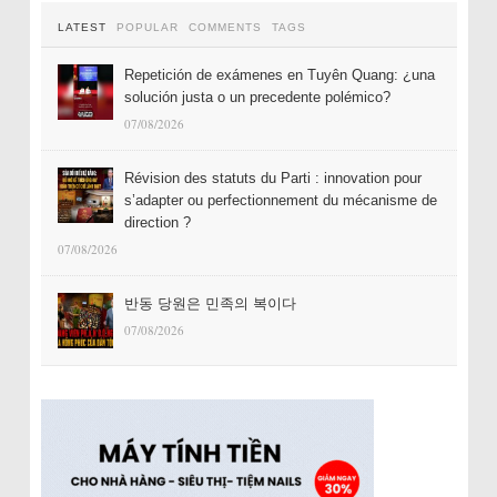
LATEST
POPULAR
COMMENTS
TAGS
Repetición de exámenes en Tuyên Quang: ¿una
solución justa o un precedente polémico?
07/08/2026
Révision des statuts du Parti : innovation pour
s’adapter ou perfectionnement du mécanisme de
direction ?
07/08/2026
반동 당원은 민족의 복이다
07/08/2026