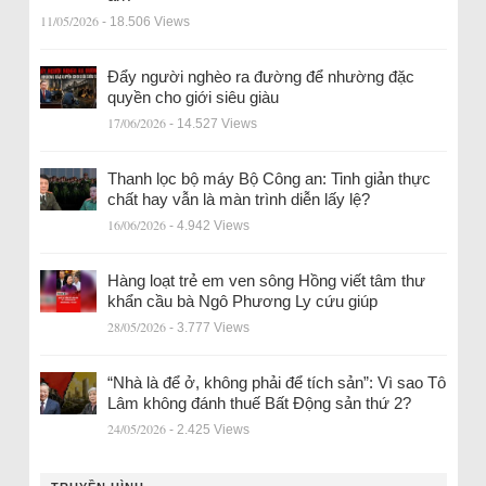
11/05/2026
- 18.506 Views
Đẩy người nghèo ra đường để nhường đặc
quyền cho giới siêu giàu
17/06/2026
- 14.527 Views
Thanh lọc bộ máy Bộ Công an: Tinh giản thực
chất hay vẫn là màn trình diễn lấy lệ?
16/06/2026
- 4.942 Views
Hàng loạt trẻ em ven sông Hồng viết tâm thư
khẩn cầu bà Ngô Phương Ly cứu giúp
28/05/2026
- 3.777 Views
“Nhà là để ở, không phải để tích sản”: Vì sao Tô
Lâm không đánh thuế Bất Động sản thứ 2?
24/05/2026
- 2.425 Views