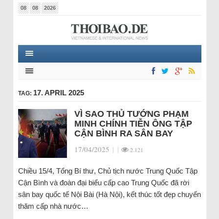
08
08
2026
17. APRIL 2025
TAG:
VÌ SAO THỦ TƯỚNG PHẠM
MINH CHÍNH TIỄN ÔNG TẬP
CẬN BÌNH RA SÂN BAY
17/04/2025
|
|
2.121
Chiều 15/4, Tổng Bí thư, Chủ tịch nước Trung Quốc Tập
Cận Bình và đoàn đại biểu cấp cao Trung Quốc đã rời
sân bay quốc tế Nội Bài (Hà Nội), kết thúc tốt đẹp chuyến
thăm cấp nhà nước…