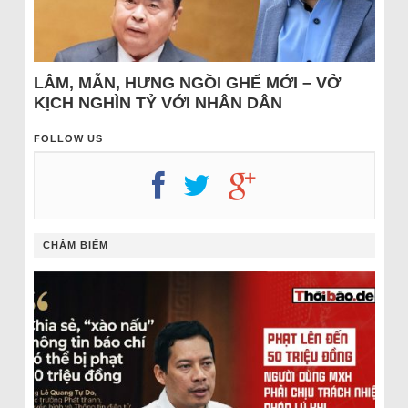
LÂM, MẪN, HƯNG NGỒI GHẾ MỚI – VỞ
KỊCH NGHÌN TỶ VỚI NHÂN DÂN
FOLLOW US
CHÂM BIẾM