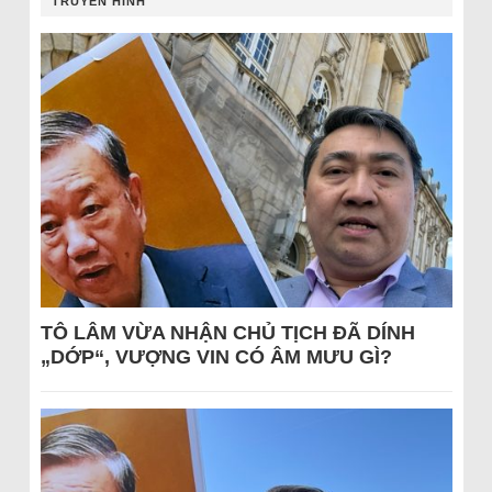
TRUYỀN HÌNH
TÔ LÂM VỪA NHẬN CHỦ TỊCH ĐÃ DÍNH
„DỚP“, VƯỢNG VIN CÓ ÂM MƯU GÌ?