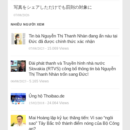
写真をシェアしただけでも罰則の対象に
07/08/2026
NHIỀU NGƯỜI XEM
Tin bà Nguyễn Thị Thanh Nhàn đang ẩn náu tại
Đức đã được chính thức xác nhận
07/08/2023
- 15.069 Views
Đài phát thanh và Truyền hình nhà nước
Slovakia (RTVS) công bố thông tin bà Nguyễn
Thị Thanh Nhàn trốn sang Đức!
06/08/2023
- 5.165 Views
Ủng hộ Thoibao.de
15/02/2018
- 24.064 Views
Mai Hoàng lập kỷ lục thăng tiến: Vì sao “ngôi
sao” Tây Bắc trở thành điểm nóng của Bộ Công
an?