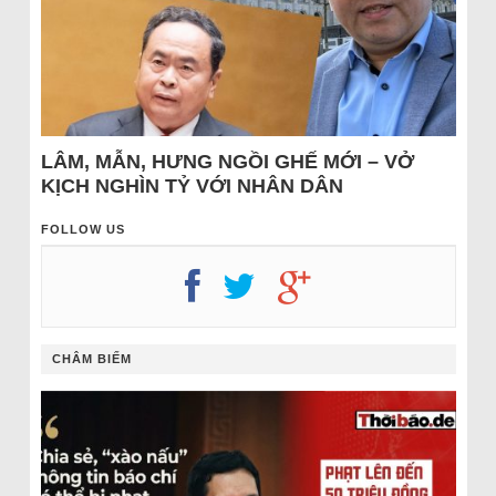
LÂM, MẪN, HƯNG NGỒI GHẾ MỚI – VỞ
KỊCH NGHÌN TỶ VỚI NHÂN DÂN
FOLLOW US
CHÂM BIẾM