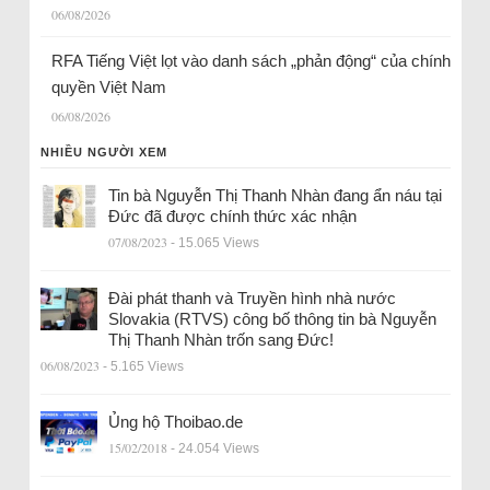
06/08/2026
RFA Tiếng Việt lọt vào danh sách „phản động“ của chính
quyền Việt Nam
06/08/2026
NHIỀU NGƯỜI XEM
Tin bà Nguyễn Thị Thanh Nhàn đang ẩn náu tại
Đức đã được chính thức xác nhận
07/08/2023
- 15.065 Views
Đài phát thanh và Truyền hình nhà nước
Slovakia (RTVS) công bố thông tin bà Nguyễn
Thị Thanh Nhàn trốn sang Đức!
06/08/2023
- 5.165 Views
Ủng hộ Thoibao.de
15/02/2018
- 24.054 Views