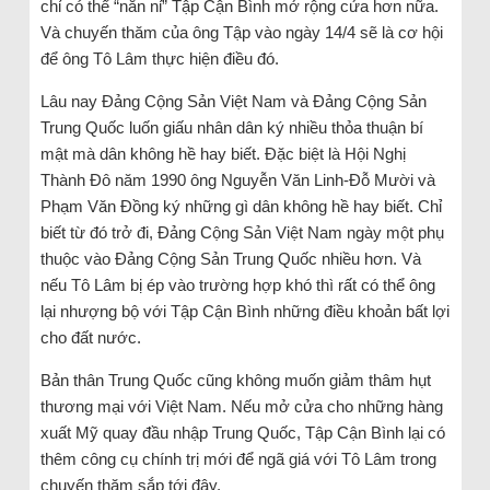
chỉ có thể “năn nỉ” Tập Cận Bình mở rộng cửa hơn nữa.
Và chuyến thăm của ông Tập vào ngày 14/4 sẽ là cơ hội
để ông Tô Lâm thực hiện điều đó.
Lâu nay Đảng Cộng Sản Việt Nam và Đảng Cộng Sản
Trung Quốc luốn giấu nhân dân ký nhiều thỏa thuận bí
mật mà dân không hề hay biết. Đặc biệt là Hội Nghị
Thành Đô năm 1990 ông Nguyễn Văn Linh-Đỗ Mười và
Phạm Văn Đồng ký những gì dân không hề hay biết. Chỉ
biết từ đó trở đi, Đảng Cộng Sản Việt Nam ngày một phụ
thuộc vào Đảng Cộng Sản Trung Quốc nhiều hơn. Và
nếu Tô Lâm bị ép vào trường hợp khó thì rất có thể ông
lại nhượng bộ với Tập Cận Bình những điều khoản bất lợi
cho đất nước.
Bản thân Trung Quốc cũng không muốn giảm thâm hụt
thương mại với Việt Nam. Nếu mở cửa cho những hàng
xuất Mỹ quay đầu nhập Trung Quốc, Tập Cận Bình lại có
thêm công cụ chính trị mới để ngã giá với Tô Lâm trong
chuyến thăm sắp tới đây.