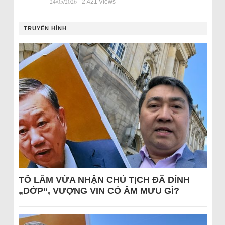
24/05/2026
- 2.421 Views
TRUYỀN HÌNH
TÔ LÂM VỪA NHẬN CHỦ TỊCH ĐÃ DÍNH
„DỚP“, VƯỢNG VIN CÓ ÂM MƯU GÌ?