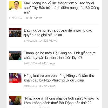
Mai Hoàng lập kỷ lục thăng tiến: Vì sao “ngôi
sao” Tây Bắc trở thành điểm nóng của Bộ Công
an?
11/05/2026
- 18.500 Views
Đẩy người nghèo ra đường để nhường đặc
quyền cho giới siêu giàu
17/06/2026
- 14.527 Views
Thanh lọc bộ máy Bộ Công an: Tinh giản thực
chất hay vẫn là màn trình diễn lấy lệ?
16/06/2026
- 4.941 Views
Hàng loạt trẻ em ven sông Hồng viết tâm thư
khẩn cầu bà Ngô Phương Ly cứu giúp
28/05/2026
- 3.772 Views
“Nhà là để ở, không phải để tích sản”: Vì sao Tô
Lâm không đánh thuế Bất Động sản thứ 2?