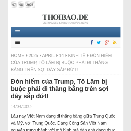
07
08
2026
HOME
2025
APRIL
14
KINH TẾ
ĐÒN HIỂM
CỦA TRUMP, TÔ LÂM BỊ BUỘC PHẢI ĐI THĂNG
BẰNG TRÊN SỢI DÂY SẮP ĐỨT!
Đòn hiểm của Trump, Tô Lâm bị
buộc phải đi thăng bằng trên sợi
dây sắp đứt!
14/04/2025
|
Lâu nay Việt Nam đang đi thăng bằng giữa Trung Quốc
và Mỹ, với Trung Quốc, Đảng Cộng Sản Việt Nam
nguyện trung thành với mô hình mà đàn anh đang thực