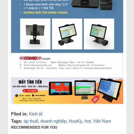
Filed in:
Kinh tế
Tags:
áp thuế
,
doanh nghiệp
,
HoaKỳ
,
hot
,
Việt Nam
RECOMMENDED FOR YOU