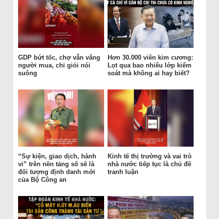
GDP bứt tốc, chợ vẫn vắng
Hơn 30.000 viên kim cương:
người mua, chỉ giỏi nói
Lọt qua bao nhiêu lớp kiểm
suông
soát mà không ai hay biết?
“Sự kiện, giao dịch, hành
Kinh tế thị trường và vai trò
vi” trên nền tảng số sẽ là
nhà nước tiếp tục là chủ đề
đối tượng định danh mới
tranh luận
của Bộ Công an