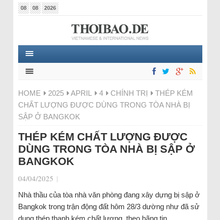
08
08
2026
HOME
2025
APRIL
4
CHÍNH TRỊ
THÉP KÉM
CHẤT LƯỢNG ĐƯỢC DÙNG TRONG TÒA NHÀ BỊ
SẬP Ở BANGKOK
THÉP KÉM CHẤT LƯỢNG ĐƯỢC
DÙNG TRONG TÒA NHÀ BỊ SẬP Ở
BANGKOK
04/04/2025
|
Nhà thầu của tòa nhà văn phòng đang xây dựng bị sập ở
Bangkok trong trận động đất hôm 28/3 dường như đã sử
dụng thép thanh kém chất lượng, theo hãng tin