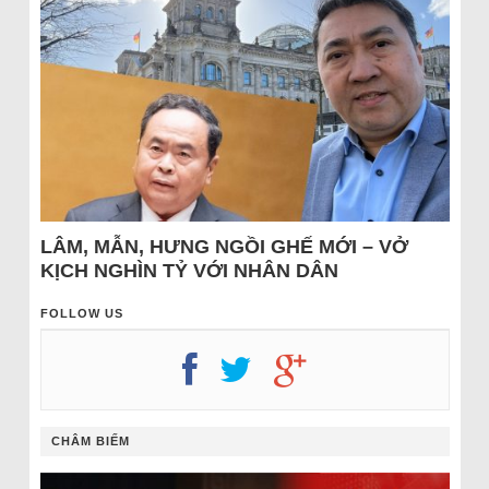
LÂM, MẪN, HƯNG NGỒI GHẾ MỚI – VỞ
KỊCH NGHÌN TỶ VỚI NHÂN DÂN
FOLLOW US
CHÂM BIẾM