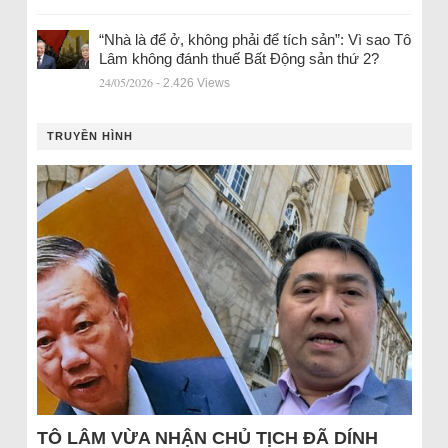
“Nhà là để ở, không phải để tích sản”: Vì sao Tô
Lâm không đánh thuế Bất Động sản thứ 2?
24/05/2026
- 2.426 Views
TRUYỀN HÌNH
TÔ LÂM VỪA NHẬN CHỦ TỊCH ĐÃ DÍNH