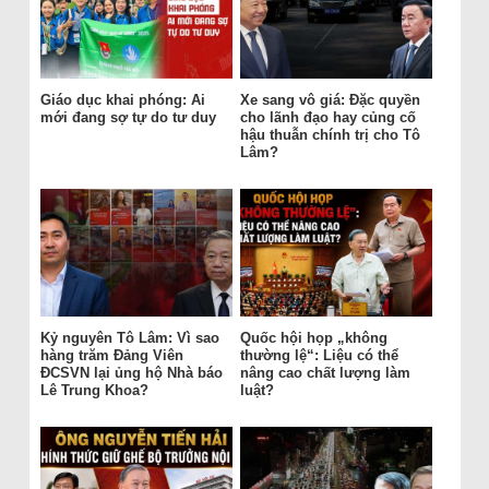
Giáo dục khai phóng: Ai
Xe sang vô giá: Đặc quyền
mới đang sợ tự do tư duy
cho lãnh đạo hay củng cố
hậu thuẫn chính trị cho Tô
Lâm?
Kỷ nguyên Tô Lâm: Vì sao
Quốc hội họp „không
hàng trăm Đảng Viên
thường lệ“: Liệu có thể
ĐCSVN lại ủng hộ Nhà báo
nâng cao chất lượng làm
Lê Trung Khoa?
luật?