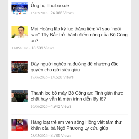
Ủng hộ Thoibao.de
15/02/2018
- 24.068 Views
Mai Hoàng lập kỷ lục thăng tiến: Vì sao “ngôi
sao” Tây Bắc trở thành điểm nóng của Bộ Công
an?
11/05/2026
- 18.509 Views
Đẩy người nghèo ra đường để nhường đặc
quyền cho giới siêu giàu
17/06/2026
- 14.528 Views
Thanh lọc bộ máy Bộ Công an: Tinh giản thực
chất hay vẫn là màn trình diễn lấy lệ?
16/06/2026
- 4.942 Views
Hàng loạt trẻ em ven sông Hồng viết tâm thư
khẩn cầu bà Ngô Phương Ly cứu giúp
28/05/2026
- 3.780 Views