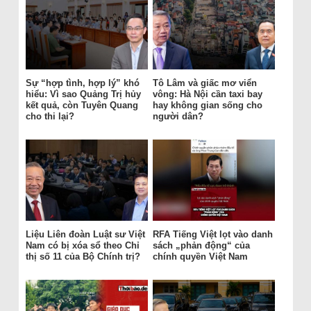
Sự “hợp tình, hợp lý” khó
Tô Lâm và giấc mơ viển
hiểu: Vì sao Quảng Trị hủy
vông: Hà Nội cần taxi bay
kết quả, còn Tuyên Quang
hay không gian sống cho
cho thi lại?
người dân?
Liệu Liên đoàn Luật sư Việt
RFA Tiếng Việt lọt vào danh
Nam có bị xóa sổ theo Chỉ
sách „phản động“ của
thị số 11 của Bộ Chính trị?
chính quyền Việt Nam