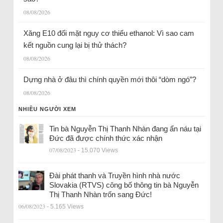
08/08/2026
Xăng E10 đối mặt nguy cơ thiếu ethanol: Vì sao cam
kết nguồn cung lại bị thử thách?
08/08/2026
Dựng nhà ở đâu thì chính quyền mới thôi “dòm ngó”?
08/08/2026
NHIỀU NGƯỜI XEM
Tin bà Nguyễn Thị Thanh Nhàn đang ẩn náu tại
Đức đã được chính thức xác nhận
07/08/2023
- 15.070 Views
Đài phát thanh và Truyền hình nhà nước
Slovakia (RTVS) công bố thông tin bà Nguyễn
Thị Thanh Nhàn trốn sang Đức!
06/08/2023
- 5.165 Views