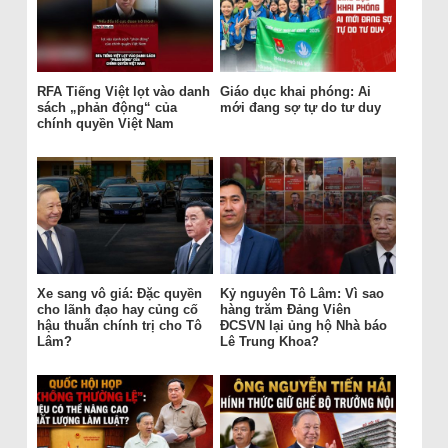
RFA Tiếng Việt lọt vào danh
Giáo dục khai phóng: Ai
sách „phản động“ của
mới đang sợ tự do tư duy
chính quyền Việt Nam
Xe sang vô giá: Đặc quyền
Kỷ nguyên Tô Lâm: Vì sao
cho lãnh đạo hay củng cố
hàng trăm Đảng Viên
hậu thuẫn chính trị cho Tô
ĐCSVN lại ủng hộ Nhà báo
Lâm?
Lê Trung Khoa?