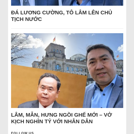
ĐÁ LƯƠNG CƯỜNG, TÔ LÂM LÊN CHỦ
TỊCH NƯỚC
LÂM, MẪN, HƯNG NGỒI GHẾ MỚI – VỞ
KỊCH NGHÌN TỶ VỚI NHÂN DÂN
FOLLOW US