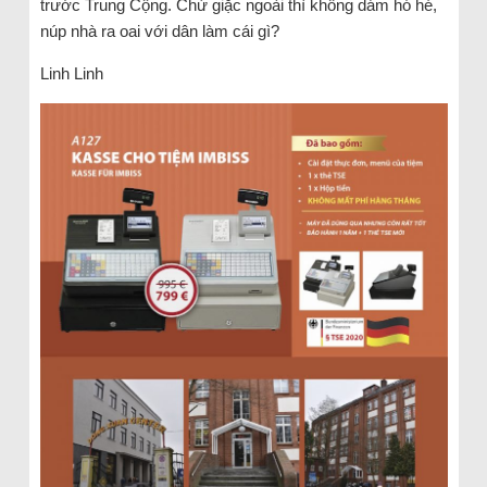
trước Trung Cộng. Chứ giặc ngoài thì không dám hó hé,
núp nhà ra oai với dân làm cái gì?
Linh Linh