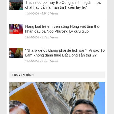
Thanh lọc bộ máy Bộ Công an: Tinh giản thực
chất hay vẫn là màn trình diễn lấy lệ?
16/06/2026
- 4.940 Views
Hàng loạt trẻ em ven sông Hồng viết tâm thư
khẩn cầu bà Ngô Phương Ly cứu giúp
28/05/2026
- 3.770 Views
“Nhà là để ở, không phải để tích sản”: Vì sao Tô
Lâm không đánh thuế Bất Động sản thứ 2?
24/05/2026
- 2.420 Views
TRUYỀN HÌNH