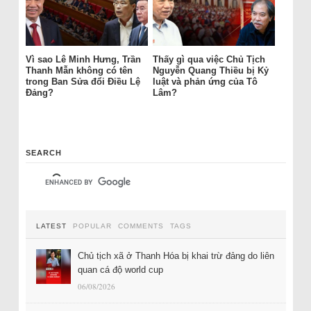
Vì sao Lê Minh Hưng, Trần
Thấy gì qua việc Chủ Tịch
Thanh Mẫn không có tên
Nguyễn Quang Thiều bị Kỷ
trong Ban Sửa đổi Điều Lệ
luật và phản ứng của Tô
Đảng?
Lâm?
SEARCH
LATEST
POPULAR
COMMENTS
TAGS
Chủ tịch xã ở Thanh Hóa bị khai trừ đảng do liên
quan cá độ world cup
06/08/2026