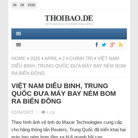
06
08
2026
HOME
2025
APRIL
2
CHÍNH TRỊ
VIỆT NAM
DIỄU BINH, TRUNG QUỐC ĐƯA MÁY BAY NÉM BOM
RA BIỂN ĐÔNG
VIỆT NAM DIỄU BINH, TRUNG
QUỐC ĐƯA MÁY BAY NÉM BOM
RA BIỂN ĐÔNG
02/04/2025
|
|
1.120
Theo hình ảnh vệ tinh do Maxar Technologies cung cấp
cho hãng thông tấn Reuters, Trung Quốc đã triển khai hai
máy bay ném bom tầm xa H-6 quanh bãi cạn