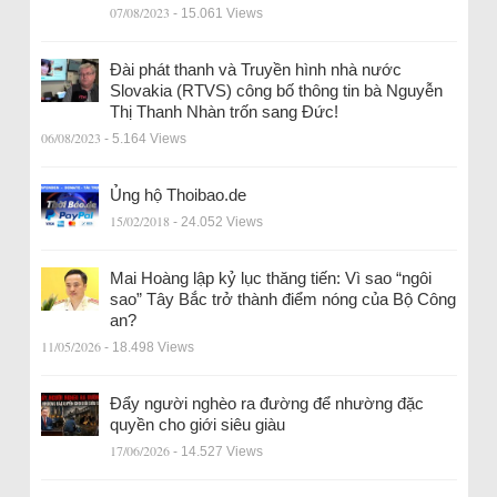
07/08/2023
- 15.061 Views
Đài phát thanh và Truyền hình nhà nước
Slovakia (RTVS) công bố thông tin bà Nguyễn
Thị Thanh Nhàn trốn sang Đức!
06/08/2023
- 5.164 Views
Ủng hộ Thoibao.de
15/02/2018
- 24.052 Views
Mai Hoàng lập kỷ lục thăng tiến: Vì sao “ngôi
sao” Tây Bắc trở thành điểm nóng của Bộ Công
an?
11/05/2026
- 18.498 Views
Đẩy người nghèo ra đường để nhường đặc
quyền cho giới siêu giàu
17/06/2026
- 14.527 Views