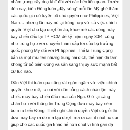
nhằm „rung cây doạ khỉ“ đối với các bên liên quan. Trước
đến nay, biển Đông luôn „dậy sóng“ mỗi lần Mỹ ghé thăm
các quốc gia có tuyên bố chủ quyền như Philippines, Việt
Nam… nhưng lần này nó lại trùng hợp với cả việc chính
quyền Việt cho tập dượt ồn ào, khoe mẽ các dòng máy
bay chiến đấu tại TP HCM để kỷ niệm ngày 30/4; cũng
như trùng hợp với chuyến thăm sắp tới của bộ trưởng
quốc phòng Mỹ đối với Philippines. Thế là Trung Cộng
bắn ra một mũi tên nhưng trúng hai đích, thể hiện dã tâm
không tử bỏ biền Đông và sẵn sàng thị uy sức mạnh bất
cứ lúc nào.
Dân Việt thì tuần qua cũng rất ngán ngẩm với việc chính
quyền khoe mẽ, ra oai với dân bằng cách nhào lộn mấy
chiếc máy bay chiến đấu mua của Nga. Giờ lại càng
chán hơn với thông tin Trung Cộng đưa máy bay ném
bom ra biển Đông. Thiết nghĩ chính quyền Việt có giỏi thì
đưa máy bay ra đó mà tập dượt, mà ra oai, ít nhất nó còn
giúp cho các quốc gia khác nể hơn chút vì tính gan dạ