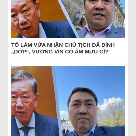
TÔ LÂM VỪA NHẬN CHỦ TỊCH ĐÃ DÍNH
„DỚP“, VƯỢNG VIN CÓ ÂM MƯU GÌ?