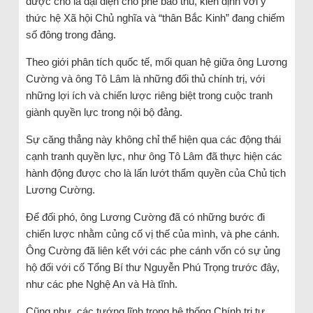
được cho là đại diện cho phe bảo thủ, kiên định với ý
thức hệ Xã hội Chủ nghĩa và “thân Bắc Kinh” đang chiếm
số đông trong đảng.
Theo giới phân tích quốc tế, mối quan hệ giữa ông Lương
Cường và ông Tô Lâm là những đối thủ chính trị, với
những lợi ích và chiến lược riêng biệt trong cuộc tranh
giành quyền lực trong nội bộ đảng.
Sự căng thẳng này không chỉ thể hiện qua các động thái
cạnh tranh quyền lực, như ông Tô Lâm đã thực hiện các
hành động được cho là lấn lướt thẩm quyền của Chủ tịch
Lương Cường.
Để đối phó, ông Lương Cường đã có những bước đi
chiến lược nhằm củng cố vị thế của mình, và phe cánh.
Ông Cường đã liên kết với các phe cánh vốn có sự ủng
hộ đối với cố Tổng Bí thư Nguyễn Phú Trọng trước đây,
như các phe Nghệ An và Hà tĩnh.
Cũng như, các tướng lĩnh trong hệ thống Chính trị tư