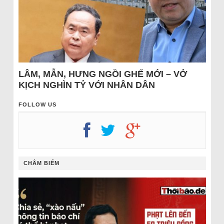
LÂM, MẪN, HƯNG NGỒI GHẾ MỚI – VỞ
KỊCH NGHÌN TỶ VỚI NHÂN DÂN
FOLLOW US
CHÂM BIẾM