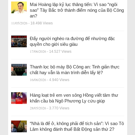
Mai Hoàng lập kỷ lục thăng tiến: Vì sao “ngôi
sao” Tây Bắc trở thành điểm nóng của Bộ Công
an?
11/05/2026
- 18.498 Views
Đẩy người nghèo ra đường để nhường đặc
quyền cho giới siêu giàu
17/06/2026
- 14.527 Views
Thanh lọc bộ máy Bộ Công an: Tinh giản thực
chất hay vẫn là màn trình diễn lấy lệ?
16/06/2026
- 4.940 Views
Hàng loạt trẻ em ven sông Hồng viết tâm thư
khẩn cầu bà Ngô Phương Ly cứu giúp
28/05/2026
- 3.770 Views
“Nhà là để ở, không phải để tích sản”: Vì sao Tô
Lâm không đánh thuế Bất Động sản thứ 2?