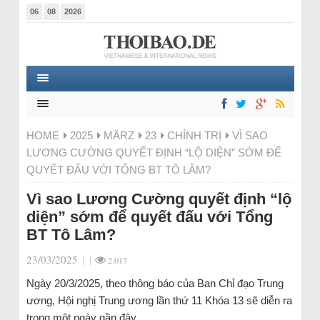
06
08
2026
HOME
2025
MÄRZ
23
CHÍNH TRỊ
VÌ SAO
LƯƠNG CƯỜNG QUYẾT ĐỊNH “LỘ DIỆN” SỚM ĐỂ
QUYẾT ĐẤU VỚI TỔNG BT TÔ LÂM?
Vì sao Lương Cường quyết định “lộ
diện” sớm để quyết đấu với Tổng
BT Tô Lâm?
23/03/2025
|
|
2.017
Ngày 20/3/2025, theo thông báo của Ban Chỉ đạo Trung
ương, Hội nghị Trung ương lần thứ 11 Khóa 13 sẽ diễn ra
trong một ngày gần đây.