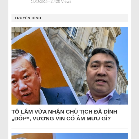
24/05/2026
- 2.420 Views
TRUYỀN HÌNH
TÔ LÂM VỪA NHẬN CHỦ TỊCH ĐÃ DÍNH
„DỚP“, VƯỢNG VIN CÓ ÂM MƯU GÌ?