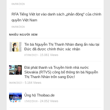
06/08/2026
RFA Tiếng Việt lọt vào danh sách „phản động“ của chính
quyền Việt Nam
06/08/2026
NHIỀU NGƯỜI XEM
Tin bà Nguyễn Thị Thanh Nhàn đang ẩn náu tại
Đức đã được chính thức xác nhận
07/08/2023
- 15.061 Views
Đài phát thanh và Truyền hình nhà nước
Slovakia (RTVS) công bố thông tin bà Nguyễn
Thị Thanh Nhàn trốn sang Đức!
06/08/2023
- 5.164 Views
Ủng hộ Thoibao.de
15/02/2018
- 24.052 Views