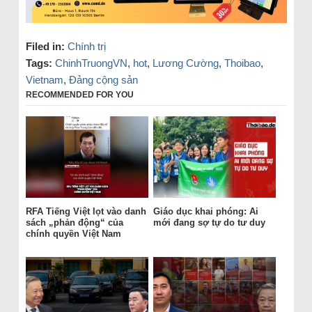
Filed in:
Chính trị
Tags:
ChinhTruongVN
,
hot
,
Lương Cường
,
Thoibao
,
Vietnam
,
Đảng cộng sản
RECOMMENDED FOR YOU
RFA Tiếng Việt lọt vào danh
Giáo dục khai phóng: Ai
sách „phản động“ của
mới đang sợ tự do tư duy
chính quyền Việt Nam