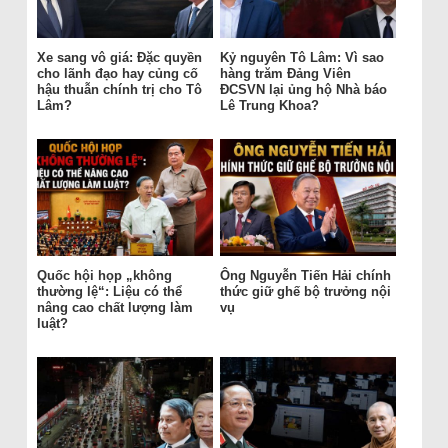
Xe sang vô giá: Đặc quyền
Kỷ nguyên Tô Lâm: Vì sao
cho lãnh đạo hay củng cố
hàng trăm Đảng Viên
hậu thuẫn chính trị cho Tô
ĐCSVN lại ủng hộ Nhà báo
Lâm?
Lê Trung Khoa?
Quốc hội họp „không
Ông Nguyễn Tiến Hải chính
thường lệ“: Liệu có thể
thức giữ ghế bộ trưởng nội
nâng cao chất lượng làm
vụ
luật?