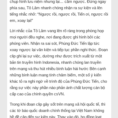
chụp hình lưu niệm nhưng lại… cầm ngược. Đứng ngay
phía sau, Tô Lâm nhanh chóng nhận ra sự kiện và lên
tiếng nhắc nhở: “Ngược rồi, ngược rồi, Tiến ơi, ngược rồi
em, xoay lại!”
Lời nhắc của Tô Lâm vang lên rõ ràng trong phòng họp
mọi người đều nghe, nơi đang được ghi hình bởi các
phóng viên. Nhận ra sai sót, Phùng Đức Tiến lập tức
xoay ngược lại văn kiện và tiếp tục phần nghi thức. Đoạn
clip ghi lại sự việc, dường như được trích xuất từ một
bản tin truyền hình Indonesia, nhanh chóng lan truyền
trên mạng và thu hút nhiều bình luận hài hước Bên cạnh
những bình luận mang tính châm biếm, một số ý kiến
khác tỏ ra nghi ngờ về trình độ của Phùng Đức Tiến, cho
rằng sự việc này phần nào phản ánh chất lượng cán bộ
cấp cao của chính quyền csVN.
Trong khi đoạn clip gây sốt trên mạng xã hội quốc tế, thì
các tờ báo quốc doanh chính thống tại Việt Nam không
hề đề cập đến sự kiện này. Thay vào đó, họ đồng loạt