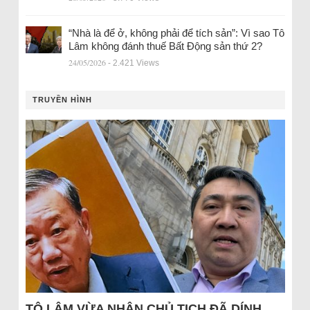
“Nhà là để ở, không phải để tích sản”: Vì sao Tô
Lâm không đánh thuế Bất Động sản thứ 2?
24/05/2026
- 2.421 Views
TRUYỀN HÌNH
TÔ LÂM VỪA NHẬN CHỦ TỊCH ĐÃ DÍNH