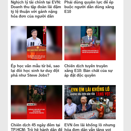
Nghịch lý tài chính tại EVN:
Phải dùng quyền lực để ép
Doanh thu tập đoàn lãi đậm
buộc người dân dùng xăng
tỷ lệ thuận với gánh nặng
E10
hóa đơn của người dân
Ép học văn mẫu từ bé, sao
Chiến dịch tuyên truyền
lại đòi học sinh tư duy đột
xăng E10: Bản chất của sự
phá như Steve Jobs?
áp đặt độc quyền
Chiến dịch 45 ngày đêm tại
EVN ôm lãi khổng lồ nhưng
TP.HCM: Trò hề hành dân để
hóa đơn dân vẫn tăng vọt