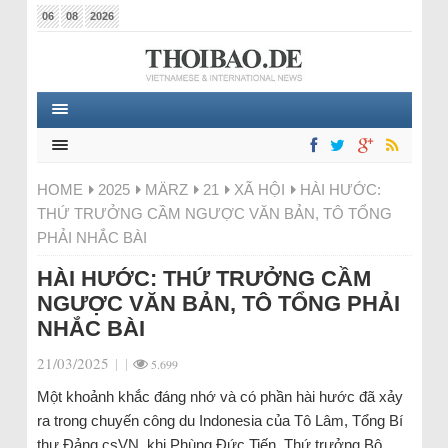
06
08
2026
HOME
2025
MÄRZ
21
XÃ HỘI
HÀI HƯỚC:
THỨ TRƯỞNG CẦM NGƯỢC VĂN BẢN, TÔ TỔNG
PHẢI NHẮC BÀI
HÀI HƯỚC: THỨ TRƯỞNG CẦM
NGƯỢC VĂN BẢN, TÔ TỔNG PHẢI
NHẮC BÀI
21/03/2025
|
|
5.699
Một khoảnh khắc đáng nhớ và có phần hài hước đã xảy
ra trong chuyến công du Indonesia của Tô Lâm, Tổng Bí
thư Đảng csVN, khi Phùng Đức Tiến, Thứ trưởng Bộ