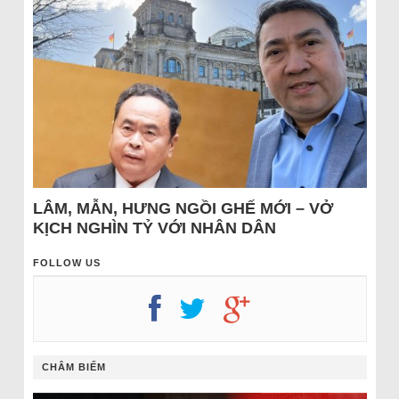
LÂM, MẪN, HƯNG NGỒI GHẾ MỚI – VỞ
KỊCH NGHÌN TỶ VỚI NHÂN DÂN
FOLLOW US
CHÂM BIẾM