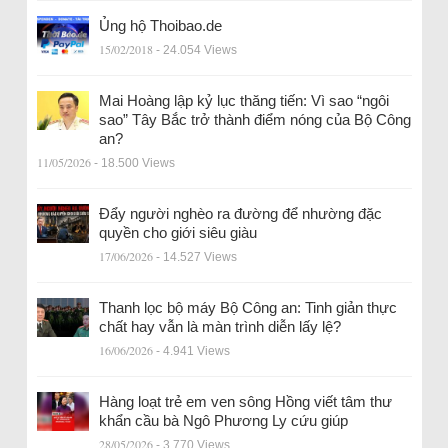
Ủng hộ Thoibao.de
15/02/2018
- 24.054 Views
Mai Hoàng lập kỷ lục thăng tiến: Vì sao “ngôi
sao” Tây Bắc trở thành điểm nóng của Bộ Công
an?
11/05/2026
- 18.500 Views
Đẩy người nghèo ra đường để nhường đặc
quyền cho giới siêu giàu
17/06/2026
- 14.527 Views
Thanh lọc bộ máy Bộ Công an: Tinh giản thực
chất hay vẫn là màn trình diễn lấy lệ?
16/06/2026
- 4.941 Views
Hàng loạt trẻ em ven sông Hồng viết tâm thư
khẩn cầu bà Ngô Phương Ly cứu giúp
28/05/2026
- 3.770 Views