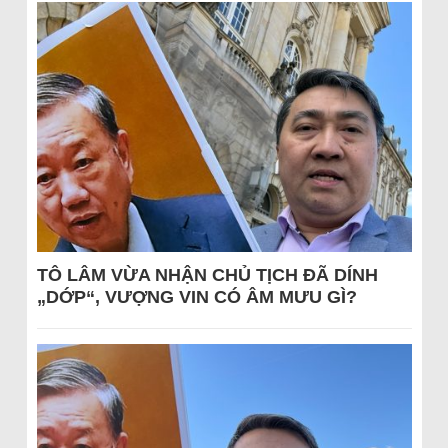
TÔ LÂM VỪA NHẬN CHỦ TỊCH ĐÃ DÍNH
„DỚP“, VƯỢNG VIN CÓ ÂM MƯU GÌ?