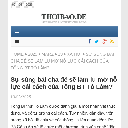
07
08
2026
HOME
2025
MÄRZ
19
XÃ HỘI
SỰ SÙNG BÁI
CHA ĐẺ SẼ LÀM LU MỜ NỖ LỰC CẢI CÁCH CỦA
TỔNG BT TÔ LÂM?
Sự sùng bái cha đẻ sẽ làm lu mờ nỗ
lực cải cách của Tổng BT Tô Lâm?
19/03/2025
|
Tổng Bí thư Tô Lâm được đánh giá là một nhân vật thực
dụng, và có tư tưởng cải cách. Tuy nhiên, gần đây, trên
mạng xã hội đã chia sẻ các thông tin liên quan đến việc,
Bộ Công An sẽ tổ chức một chương trình văn nghệ “đặc