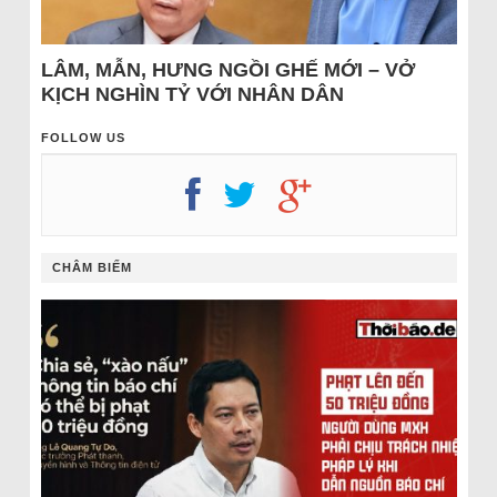
LÂM, MẪN, HƯNG NGỒI GHẾ MỚI – VỞ
KỊCH NGHÌN TỶ VỚI NHÂN DÂN
FOLLOW US
CHÂM BIẾM