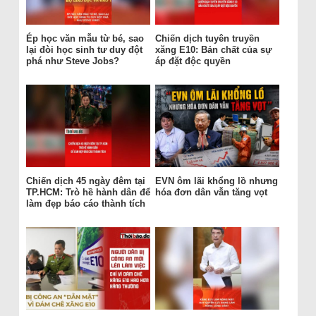
Ép học văn mẫu từ bé, sao
Chiến dịch tuyên truyền
lại đòi học sinh tư duy đột
xăng E10: Bản chất của sự
phá như Steve Jobs?
áp đặt độc quyền
Chiến dịch 45 ngày đêm tại
EVN ôm lãi khổng lồ nhưng
TP.HCM: Trò hề hành dân để
hóa đơn dân vẫn tăng vọt
làm đẹp báo cáo thành tích