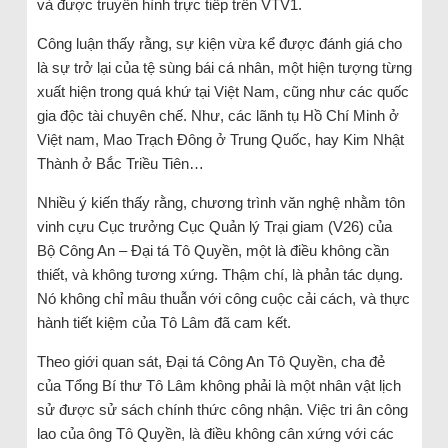
và được truyền hình trực tiếp trên VTV1.
Công luận thấy rằng, sự kiện vừa kể được đánh giá cho
là sự trở lại của tệ sùng bái cá nhân, một hiện tượng từng
xuất hiện trong quá khứ tại Việt Nam, cũng như các quốc
gia độc tài chuyên chế. Như, các lãnh tụ Hồ Chí Minh ở
Việt nam, Mao Trạch Đông ở Trung Quốc, hay Kim Nhật
Thành ở Bắc Triều Tiên…
Nhiều ý kiến thấy rằng, chương trình văn nghệ nhằm tôn
vinh cựu Cục trưởng Cục Quản lý Trại giam (V26) của
Bộ Công An – Đại tá Tô Quyền, một là điều không cần
thiết, và không tương xứng. Thậm chí, là phản tác dụng.
Nó không chỉ mâu thuẫn với công cuộc cải cách, và thực
hành tiết kiệm của Tô Lâm đã cam kết.
Theo giới quan sát, Đại tá Công An Tô Quyền, cha đẻ
của Tổng Bí thư Tô Lâm không phải là một nhân vật lịch
sử được sử sách chính thức công nhận. Việc tri ân công
lao của ông Tô Quyền, là điều không cân xứng với các