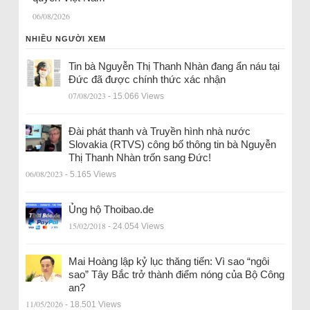
06/08/2026
NHIỀU NGƯỜI XEM
Tin bà Nguyễn Thị Thanh Nhàn đang ẩn náu tại
Đức đã được chính thức xác nhận
07/08/2023
- 15.066 Views
Đài phát thanh và Truyền hình nhà nước
Slovakia (RTVS) công bố thông tin bà Nguyễn
Thị Thanh Nhàn trốn sang Đức!
06/08/2023
- 5.165 Views
Ủng hộ Thoibao.de
15/02/2018
- 24.054 Views
Mai Hoàng lập kỷ lục thăng tiến: Vì sao “ngôi
sao” Tây Bắc trở thành điểm nóng của Bộ Công
an?
11/05/2026
- 18.501 Views