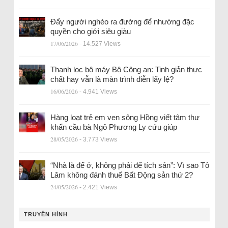
Đẩy người nghèo ra đường để nhường đặc
quyền cho giới siêu giàu
17/06/2026
- 14.527 Views
Thanh lọc bộ máy Bộ Công an: Tinh giản thực
chất hay vẫn là màn trình diễn lấy lệ?
16/06/2026
- 4.941 Views
Hàng loạt trẻ em ven sông Hồng viết tâm thư
khẩn cầu bà Ngô Phương Ly cứu giúp
28/05/2026
- 3.773 Views
“Nhà là để ở, không phải để tích sản”: Vì sao Tô
Lâm không đánh thuế Bất Động sản thứ 2?
24/05/2026
- 2.421 Views
TRUYỀN HÌNH