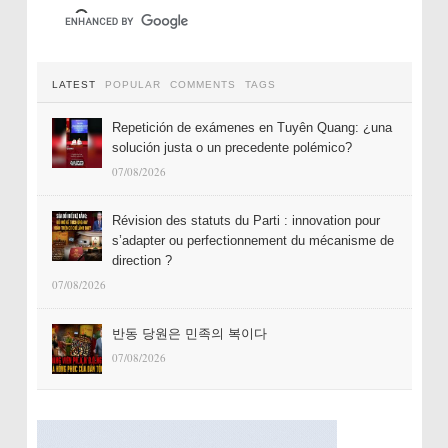
LATEST
POPULAR
COMMENTS
TAGS
Repetición de exámenes en Tuyên Quang: ¿una
solución justa o un precedente polémico?
07/08/2026
Révision des statuts du Parti : innovation pour
s’adapter ou perfectionnement du mécanisme de
direction ?
07/08/2026
반동 당원은 민족의 복이다
07/08/2026