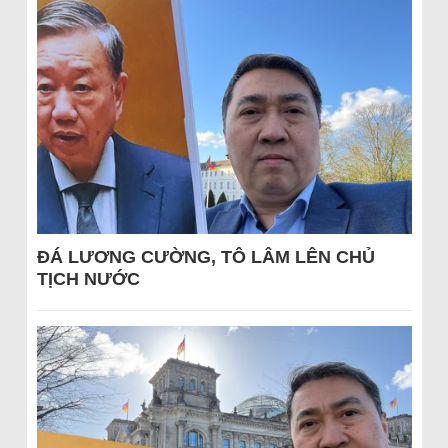
ĐÁ LƯƠNG CƯỜNG, TÔ LÂM LÊN CHỦ
TỊCH NƯỚC