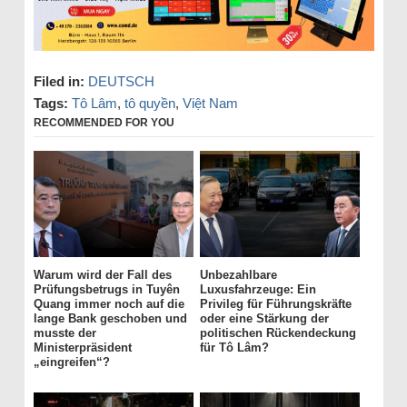
Filed in:
DEUTSCH
Tags:
Tô Lâm
,
tô quyền
,
Việt Nam
RECOMMENDED FOR YOU
Warum wird der Fall des
Unbezahlbare
Prüfungsbetrugs in Tuyên
Luxusfahrzeuge: Ein
Quang immer noch auf die
Privileg für Führungskräfte
lange Bank geschoben und
oder eine Stärkung der
musste der
politischen Rückendeckung
Ministerpräsident
für Tô Lâm?
„eingreifen“?