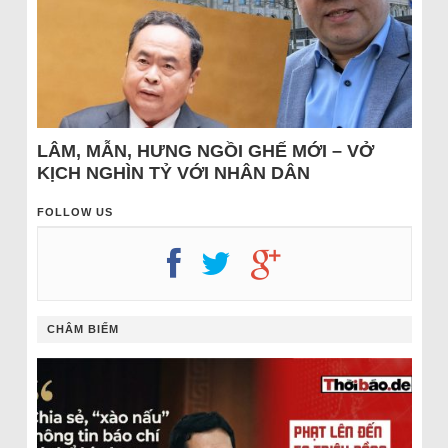
LÂM, MẪN, HƯNG NGỒI GHẾ MỚI – VỞ
KỊCH NGHÌN TỶ VỚI NHÂN DÂN
FOLLOW US
CHÂM BIẾM