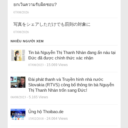
ยกเว้นความรับผิดชอบ?
07/08/2026
写真をシェアしただけでも罰則の対象に
07/08/2026
NHIỀU NGƯỜI XEM
Tin bà Nguyễn Thị Thanh Nhàn đang ẩn náu tại
Đức đã được chính thức xác nhận
07/08/2023
- 15.069 Views
Đài phát thanh và Truyền hình nhà nước
Slovakia (RTVS) công bố thông tin bà Nguyễn
Thị Thanh Nhàn trốn sang Đức!
06/08/2023
- 5.165 Views
Ủng hộ Thoibao.de
15/02/2018
- 24.064 Views