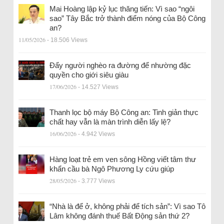
Mai Hoàng lập kỷ lục thăng tiến: Vì sao “ngôi
sao” Tây Bắc trở thành điểm nóng của Bộ Công
an?
11/05/2026
- 18.506 Views
Đẩy người nghèo ra đường để nhường đặc
quyền cho giới siêu giàu
17/06/2026
- 14.527 Views
Thanh lọc bộ máy Bộ Công an: Tinh giản thực
chất hay vẫn là màn trình diễn lấy lệ?
16/06/2026
- 4.942 Views
Hàng loạt trẻ em ven sông Hồng viết tâm thư
khẩn cầu bà Ngô Phương Ly cứu giúp
28/05/2026
- 3.777 Views
“Nhà là để ở, không phải để tích sản”: Vì sao Tô
Lâm không đánh thuế Bất Động sản thứ 2?