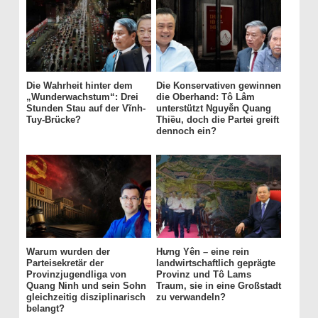
Die Wahrheit hinter dem
Die Konservativen gewinnen
„Wunderwachstum“: Drei
die Oberhand: Tô Lâm
Stunden Stau auf der Vĩnh-
unterstützt Nguyễn Quang
Tuy-Brücke?
Thiều, doch die Partei greift
dennoch ein?
Warum wurden der
Hưng Yên – eine rein
Parteisekretär der
landwirtschaftlich geprägte
Provinzjugendliga von
Provinz und Tô Lams
Quang Ninh und sein Sohn
Traum, sie in eine Großstadt
gleichzeitig disziplinarisch
zu verwandeln?
belangt?