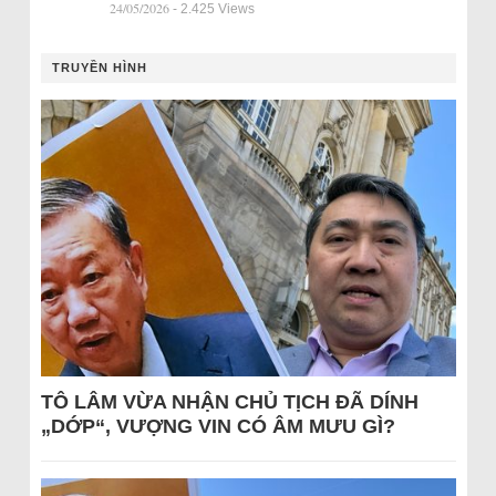
24/05/2026
- 2.425 Views
TRUYỀN HÌNH
TÔ LÂM VỪA NHẬN CHỦ TỊCH ĐÃ DÍNH
„DỚP“, VƯỢNG VIN CÓ ÂM MƯU GÌ?