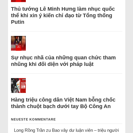
Thủ tướng Lê Minh Hưng làm nhục quốc
thể khi xin ý kiến chỉ đạo từ Tổng thống
Putin
Sự nhục nhã của những quan chức tham
nhũng khi đối diện với pháp luật
Hàng triệu công dân Việt Nam bỗng chốc
thành chuột bạch dưới tay Bộ Công An
NEUESTE KOMMENTARE
Long Rồng Trần
zu
Bao vây dư luận viên – triệu người