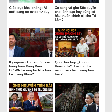
Giáo dục khai phóng: Ai
Xe sang vô giá: Đặc quyền
mới đang sợ tự do tư duy
cho lãnh đạo hay củng cố
hậu thuẫn chính trị cho Tô
Lâm?
Kỷ nguyên Tô Lâm: Vì sao
Quốc hội họp „không
hàng trăm Đảng Viên
thường lệ“: Liệu có thể
ĐCSVN lại ủng hộ Nhà báo
nâng cao chất lượng làm
Lê Trung Khoa?
luật?