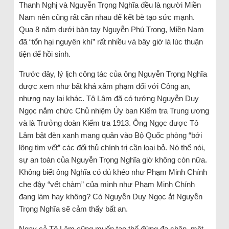
Thanh Nghị và Nguyễn Trọng Nghĩa đều là người Miền
Nam nên cũng rất cần nhau để kết bè tạo sức mạnh.
Qua 8 năm dưới bàn tay Nguyễn Phú Trọng, Miền Nam
đã “tổn hại nguyên khí” rất nhiều và bây giờ là lúc thuận
tiện để hồi sinh.
Trước đây, lý lịch công tác của ông Nguyễn Trọng Nghĩa
được xem như bất khả xâm phạm đối với Công an,
nhưng nay lại khác. Tô Lâm đã có tướng Nguyễn Duy
Ngọc nắm chức Chủ nhiệm Ủy ban Kiểm tra Trung ương
và là Trưởng đoàn Kiểm tra 1913. Ông Ngọc được Tô
Lâm bật đèn xanh mang quân vào Bộ Quốc phòng “bới
lông tìm vết” các đối thủ chính trị cần loại bỏ. Nó thể nói,
sự an toàn của Nguyễn Trọng Nghĩa giờ không còn nữa.
Không biết ông Nghĩa có đủ khéo như Phạm Minh Chính
che đậy “vết chàm” của mình như Phạm Minh Chính
đang làm hay không? Có Nguyễn Duy Ngọc ắt Nguyễn
Trọng Nghĩa sẽ cảm thấy bất an.
Ngay cả Tô Lâm cũng muốn tạo thế đứng đa chân, một