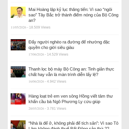
Mai Hoàng lập kỷ lục thăng tiến: Vì sao “ngôi
sao” Tây Bắc trở thành điểm nóng của Bộ Công
an?
11/05/2026
- 18.509 Views
Đẩy người nghèo ra đường để nhường đặc
quyền cho giới siêu giàu
17/06/2026
- 14.529 Views
Thanh lọc bộ máy Bộ Công an: Tinh giản thực
chất hay vẫn là màn trình diễn lấy lệ?
16/06/2026
- 4.942 Views
Hàng loạt trẻ em ven sông Hồng viết tâm thư
khẩn cầu bà Ngô Phương Ly cứu giúp
28/05/2026
- 3.781 Views
“Nhà là để ở, không phải để tích sản”: Vì sao Tô
Lâm không đánh thuế Bất Động sản thứ 2?