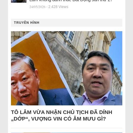
24/05/2026
- 2.428 Views
TRUYỀN HÌNH
TÔ LÂM VỪA NHẬN CHỦ TỊCH ĐÃ DÍNH
„DỚP“, VƯỢNG VIN CÓ ÂM MƯU GÌ?