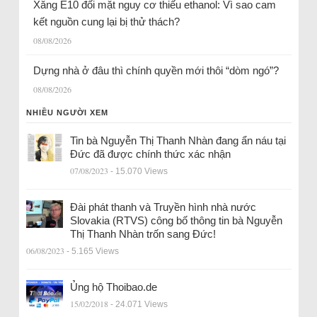
Xăng E10 đối mặt nguy cơ thiếu ethanol: Vì sao cam
kết nguồn cung lại bị thử thách?
08/08/2026
Dựng nhà ở đâu thì chính quyền mới thôi “dòm ngó”?
08/08/2026
NHIỀU NGƯỜI XEM
Tin bà Nguyễn Thị Thanh Nhàn đang ẩn náu tại
Đức đã được chính thức xác nhận
07/08/2023
- 15.070 Views
Đài phát thanh và Truyền hình nhà nước
Slovakia (RTVS) công bố thông tin bà Nguyễn
Thị Thanh Nhàn trốn sang Đức!
06/08/2023
- 5.165 Views
Ủng hộ Thoibao.de
15/02/2018
- 24.071 Views