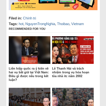
Filed in:
Chính trị
Tags:
hot
,
NguyenTrongNghia
,
Thoibao
,
Vietnam
RECOMMENDED FOR YOU
Liên hiệp quốc ra ý kiến về
Lê Thanh Hải và trách
hai vụ bắt giữ tại Việt Nam:
nhiệm trong vụ hỏa hoạn
Điều gì được nêu trong kết
tòa nhà itc năm 2002
luận?