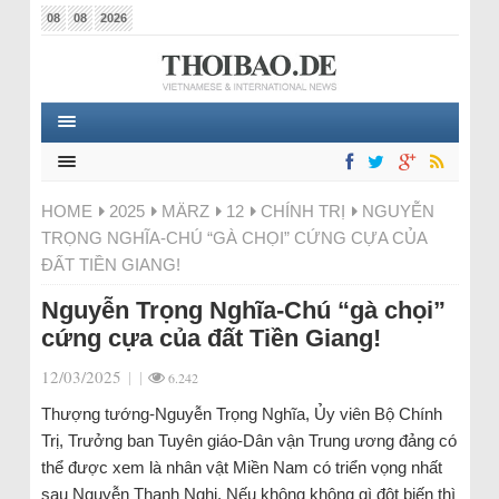
08
08
2026
HOME
2025
MÄRZ
12
CHÍNH TRỊ
NGUYỄN
TRỌNG NGHĨA-CHÚ “GÀ CHỌI” CỨNG CỰA CỦA
ĐẤT TIỀN GIANG!
Nguyễn Trọng Nghĩa-Chú “gà chọi”
cứng cựa của đất Tiền Giang!
12/03/2025
|
|
6.242
Thượng tướng-Nguyễn Trọng Nghĩa, Ủy viên Bộ Chính
Trị, Trưởng ban Tuyên giáo-Dân vận Trung ương đảng có
thể được xem là nhân vật Miền Nam có triển vọng nhất
sau Nguyễn Thanh Nghị. Nếu không không gì đột biến thì