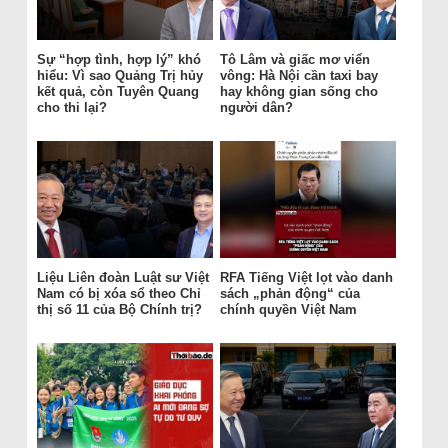
Sự “hợp tình, hợp lý” khó
Tô Lâm và giấc mơ viển
hiểu: Vì sao Quảng Trị hủy
vông: Hà Nội cần taxi bay
kết quả, còn Tuyên Quang
hay không gian sống cho
cho thi lại?
người dân?
Liệu Liên đoàn Luật sư Việt
RFA Tiếng Việt lọt vào danh
Nam có bị xóa sổ theo Chỉ
sách „phản động“ của
thị số 11 của Bộ Chính trị?
chính quyền Việt Nam