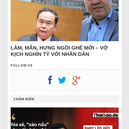
LÂM, MẪN, HƯNG NGỒI GHẾ MỚI – VỞ
KỊCH NGHÌN TỶ VỚI NHÂN DÂN
FOLLOW US
CHÂM BIẾM