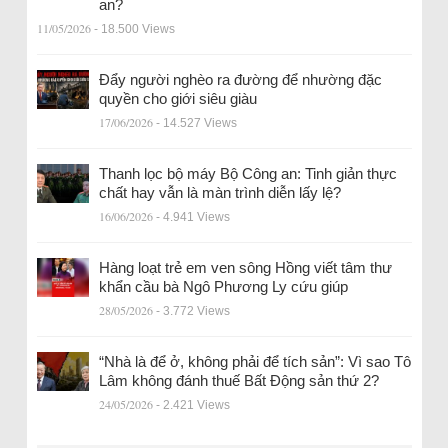
an?
11/05/2026
- 18.500 Views
Đẩy người nghèo ra đường để nhường đặc
quyền cho giới siêu giàu
17/06/2026
- 14.527 Views
Thanh lọc bộ máy Bộ Công an: Tinh giản thực
chất hay vẫn là màn trình diễn lấy lệ?
16/06/2026
- 4.941 Views
Hàng loạt trẻ em ven sông Hồng viết tâm thư
khẩn cầu bà Ngô Phương Ly cứu giúp
28/05/2026
- 3.772 Views
“Nhà là để ở, không phải để tích sản”: Vì sao Tô
Lâm không đánh thuế Bất Động sản thứ 2?
24/05/2026
- 2.421 Views