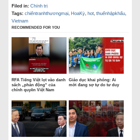
Filed in:
Chính trị
Tags:
chiếntranhthươngmại
,
HoaKỳ
,
hot
,
thuếnhậpkhẩu
,
Vietnam
RECOMMENDED FOR YOU
RFA Tiếng Việt lọt vào danh
Giáo dục khai phóng: Ai
sách „phản động“ của
mới đang sợ tự do tư duy
chính quyền Việt Nam