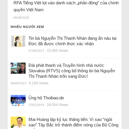
RFA Tiếng Việt lọt vào danh sách „phản động“ của chính
quyền Việt Nam
06/08/2026
NHIỀU NGƯỜI XEM
Tin bà Nguyễn Thị Thanh Nhàn đang ẩn náu tại
Đức đã được chính thức xác nhận
07/08/2023
- 15.065 Views
Đài phát thanh và Truyền hình nhà nước
Slovakia (RTVS) công bố thông tin bà Nguyễn
Thị Thanh Nhàn trốn sang Đức!
06/08/2023
- 5.165 Views
Ủng hộ Thoibao.de
15/02/2018
- 24.054 Views
Mai Hoàng lập kỷ lục thăng tiến: Vì sao “ngôi
sao” Tây Bắc trở thành điểm nóng của Bộ Công