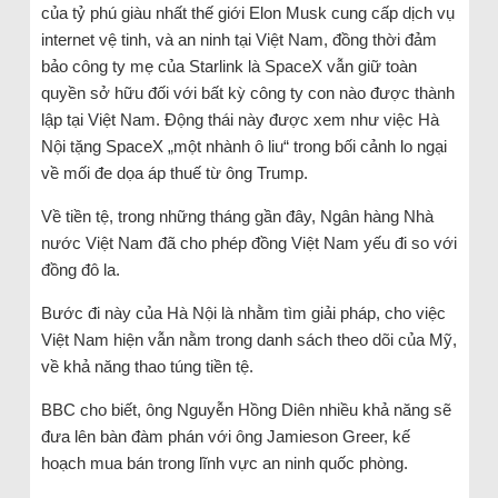
của tỷ phú giàu nhất thế giới Elon Musk cung cấp dịch vụ
internet vệ tinh, và an ninh tại Việt Nam, đồng thời đảm
bảo công ty mẹ của Starlink là SpaceX vẫn giữ toàn
quyền sở hữu đối với bất kỳ công ty con nào được thành
lập tại Việt Nam. Động thái này được xem như việc Hà
Nội tặng SpaceX „một nhành ô liu“ trong bối cảnh lo ngại
về mối đe dọa áp thuế từ ông Trump.
Về tiền tệ, trong những tháng gần đây, Ngân hàng Nhà
nước Việt Nam đã cho phép đồng Việt Nam yếu đi so với
đồng đô la.
Bước đi này của Hà Nội là nhằm tìm giải pháp, cho việc
Việt Nam hiện vẫn nằm trong danh sách theo dõi của Mỹ,
về khả năng thao túng tiền tệ.
BBC cho biết, ông Nguyễn Hồng Diên nhiều khả năng sẽ
đưa lên bàn đàm phán với ông Jamieson Greer, kế
hoạch mua bán trong lĩnh vực an ninh quốc phòng.