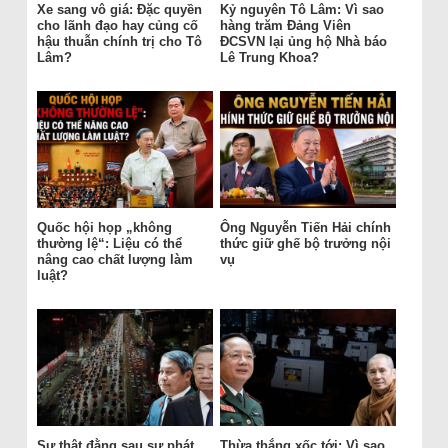
Xe sang vô giá: Đặc quyền
Kỷ nguyên Tô Lâm: Vì sao
cho lãnh đạo hay củng cố
hàng trăm Đảng Viên
hậu thuẫn chính trị cho Tô
ĐCSVN lại ủng hộ Nhà báo
Lâm?
Lê Trung Khoa?
Quốc hội họp „không
Ông Nguyễn Tiến Hải chính
thường lệ“: Liệu có thể
thức giữ ghế bộ trưởng nội
nâng cao chất lượng làm
vụ
luật?
Sự thật đằng sau sự phát
Thừa thắng xốc tới: Vì sao