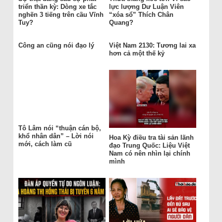
triển thần kỳ: Dòng xe tắc
lực lượng Dư Luận Viên
nghẽn 3 tiếng trên cầu Vĩnh
“xóa sổ” Thích Chân
Tuy?
Quang?
Công an cũng nói đạo lý
Việt Nam 2130: Tương lai xa
hơn cả một thế kỷ
Tô Lâm nói “thuận cán bộ,
khổ nhân dân” – Lời nói
Hoa Kỳ điều tra tài sản lãnh
mới, cách làm cũ
đạo Trung Quốc: Liệu Việt
Nam có nên nhìn lại chính
mình