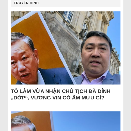
TRUYỀN HÌNH
TÔ LÂM VỪA NHẬN CHỦ TỊCH ĐÃ DÍNH
„DỚP“, VƯỢNG VIN CÓ ÂM MƯU GÌ?