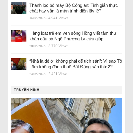
Thanh lọc bộ máy Bộ Công an: Tinh giản thực
chất hay vẫn là màn trình diễn lấy lệ?
16/06/2026
- 4.941 Views
Hàng loạt trẻ em ven sông Hồng viết tâm thư
khẩn cầu bà Ngô Phương Ly cứu giúp
28/05/2026
- 3.770 Views
“Nhà là để ở, không phải để tích sản”: Vì sao Tô
Lâm không đánh thuế Bất Động sản thứ 2?
24/05/2026
- 2.421 Views
TRUYỀN HÌNH