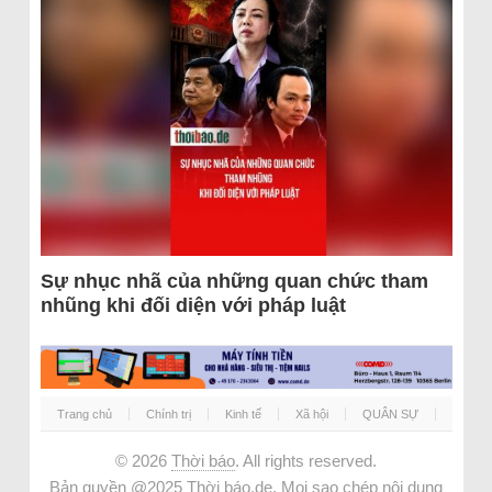
Sự nhục nhã của những quan chức tham
nhũng khi đối diện với pháp luật
Trang chủ
Chính trị
Kinh tế
Xã hội
QUÂN SỰ
© 2026
Thời báo
. All rights reserved.
Bản quyền @2025 Thời báo.de. Mọi sao chép nội dung