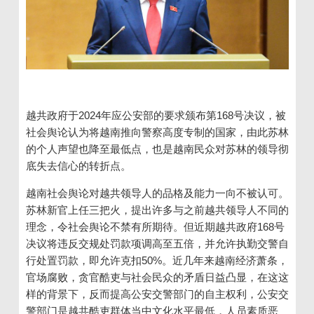
越共政府于
2024
年应公安部的要求颁布第
168
号决议，被
社会舆论认为将越南推向警察高度专制的国家，由此苏林
的个人声望也降至最低点，也是越南民众对苏林的领导彻
底失去信心的转折点。
越南社会舆论对越共领导人的品格及能力一向不被认可。
苏林新官上任三把火，提出许多与之前越共领导人不同的
理念，令社会舆论不禁有所期待。但近期越共政府
168
号
决议将违反交规处罚款项调高至五倍，并允许执勤交警自
行处置罚款，即允许克扣50%。近几年来越南经济萧条，
官场腐败，贪官酷吏与社会民众的矛盾日益凸显，在这这
样的背景下，反而提高公安交警部门的自主权利，公安交
警部门是越共酷吏群体当中文化水平最低，人员素质恶