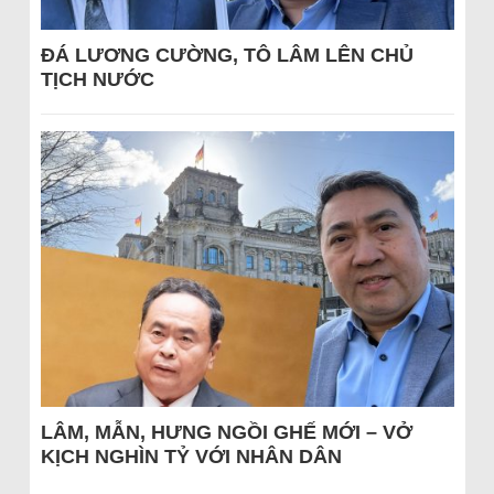
ĐÁ LƯƠNG CƯỜNG, TÔ LÂM LÊN CHỦ
TỊCH NƯỚC
LÂM, MẪN, HƯNG NGỒI GHẾ MỚI – VỞ
KỊCH NGHÌN TỶ VỚI NHÂN DÂN