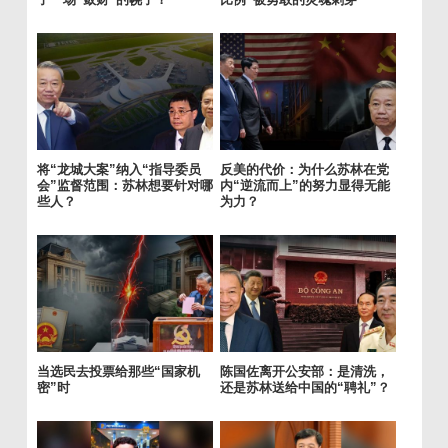
将“龙城大案”纳入“指导委员
反美的代价：为什么苏林在党
会”监督范围：苏林想要针对哪
内“逆流而上”的努力显得无能
些人？
为力？
当选民去投票给那些“国家机
陈国佐离开公安部：是清洗，
密”时
还是苏林送给中国的“聘礼”？