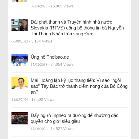
07/08/2023
- 15.065 Views
Đài phát thanh và Truyền hình nhà nước
Slovakia (RTVS) công bố thông tin bà Nguyễn
Thị Thanh Nhàn trốn sang Đức!
06/08/2023
- 5.164 Views
Ủng hộ Thoibao.de
15/02/2018
- 24.054 Views
Mai Hoàng lập kỷ lục thăng tiến: Vì sao “ngôi
sao” Tây Bắc trở thành điểm nóng của Bộ Công
an?
11/05/2026
- 18.500 Views
Đẩy người nghèo ra đường để nhường đặc
quyền cho giới siêu giàu
17/06/2026
- 14.527 Views