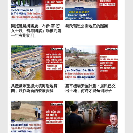
因拒絕懸掛國旗，布伊·蒂·芒
黎氏瑞恩公園地底的謎團
女士以「侮辱國旗」罪被判處
一年有期徒刑
共產黨希望擴大填海造地範
嘉平機場安置計畫：居民已交
圍，以作為新的發展資源
出土地，何時才能領到房子