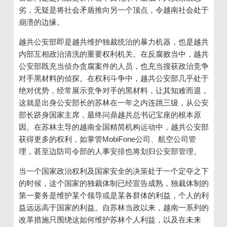
劣，无疑是将社会矛盾推向另一个顶点，令越南社会处于
崩溃的边缘。
越共公安部即是越共维护独裁统治的暴力机器，也是越共
内部互相政治清洗的重要权利机关。在反腐败当中，越共
公安部既充当侦办贪腐案件的人员，也充当搜获政治竞争
对手黑材料的侦探。在权利斗争中，越共公安部几乎处于
绝对优势，经常展示竞争对手的黑材料，让其知难而退，
这就是出身公安部长的苏林在一年之内连跳三级，从公安
部长跻身国家主席，最终问鼎越共总书记宝座的根本原
因。在苏林主导的越南全国精简机构运动中，越共公安部
获得更多的权利，如
掌管
MobiFone
公司、航空公司管
理，甚至边防司令部的人事安排也将划归公安部管理。
当一个国家政治权利及国家安全的决策处于一个定夺之下
的时候，这个国家的独裁体制已经宣告成熟，独裁体制的
第一要务是维护某个领导或是某各群体的利益，个人的利
益远远高于国家的利益。自苏林当政以来，越南一系列的
改革措施只围绕这如何维护苏林个人利益，以及在未来