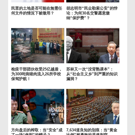
民眾的土地是否可能在無需任
胡志明市“民众勒索公安”的悖
何文件的情況下被徵用？
论：为何30名交警愿意缴
纳“保护费”？
检疫干部团伙收受25亿越盾，
苏林又一次“没背熟课本”：
为300吨病猪肉流入26所学校
从“社会主义乡”到严重的知识
保驾护航！
漏洞？
方向盘后的榨取：当“安全”成
7,634道良知的划痕：当“黄金
了一场“敛财”的幌子？
比例”被勇敢的灵魂刺穿