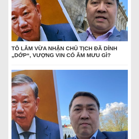
TÔ LÂM VỪA NHẬN CHỦ TỊCH ĐÃ DÍNH
„DỚP“, VƯỢNG VIN CÓ ÂM MƯU GÌ?