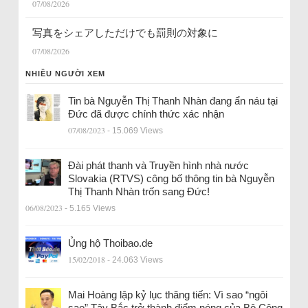
07/08/2026
写真をシェアしただけでも罰則の対象に
07/08/2026
NHIỀU NGƯỜI XEM
Tin bà Nguyễn Thị Thanh Nhàn đang ẩn náu tại
Đức đã được chính thức xác nhận
07/08/2023
- 15.069 Views
Đài phát thanh và Truyền hình nhà nước
Slovakia (RTVS) công bố thông tin bà Nguyễn
Thị Thanh Nhàn trốn sang Đức!
06/08/2023
- 5.165 Views
Ủng hộ Thoibao.de
15/02/2018
- 24.063 Views
Mai Hoàng lập kỷ lục thăng tiến: Vì sao “ngôi
sao” Tây Bắc trở thành điểm nóng của Bộ Công