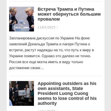
Встреча Трампа и Путина
может обернуться большим
провалом
11/01/2025
|
Запланирована дискуссия по Украине На фоне
заявлений Дональда Трампа и лагеря Путина о
встрече, растут надежды на то, что путь к миру в
Украине появится. Однако это далеко не точно.
Россия все еще могла иметь в виду только
достижение своих…
Appointing outsiders as his
own assistants, State
President Luong Cuong
seems to lose control of his
authority