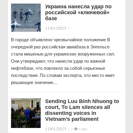
Украина нанесла удар по
российской «ключевой»
базе
11/01/2025
|
В городе объявлено чрезвычайное положение В
очередной раз российская авиабаза в Энгельсе
стала мишенью для украинских вооруженных сил.
Они утверждают, что нанесли удар по важной
нефтебазе, что повлекло за собой серьезные
последствия. По словам эксперта, это место имет
решающее значение…
Sending Luu Binh Nhuong to
court, To Lam silences all
dissenting voices in
Vietnam’s parliament
11/01/2025
|
|
1.361