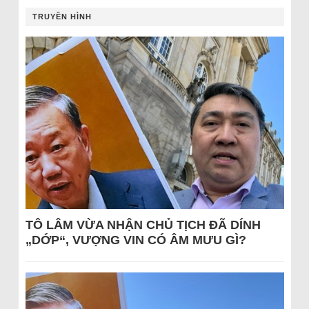
TRUYỀN HÌNH
TÔ LÂM VỪA NHẬN CHỦ TỊCH ĐÃ DÍNH
„DỚP“, VƯỢNG VIN CÓ ÂM MƯU GÌ?