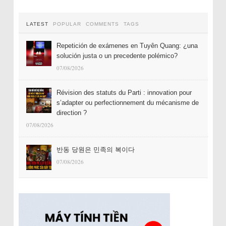
LATEST
POPULAR
COMMENTS
TAGS
Repetición de exámenes en Tuyên Quang: ¿una
solución justa o un precedente polémico?
07/08/2026
Révision des statuts du Parti : innovation pour
s’adapter ou perfectionnement du mécanisme de
direction ?
07/08/2026
반동 당원은 민족의 복이다
07/08/2026