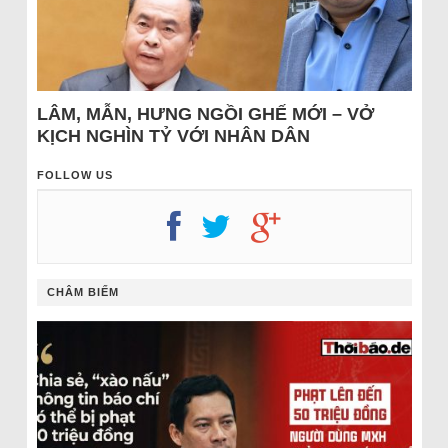
LÂM, MẪN, HƯNG NGỒI GHẾ MỚI – VỞ
KỊCH NGHÌN TỶ VỚI NHÂN DÂN
FOLLOW US
CHÂM BIẾM