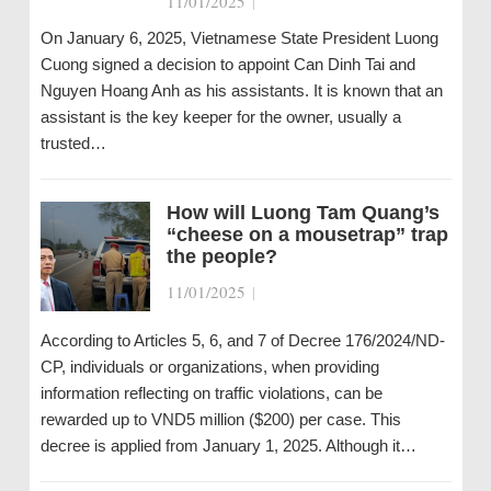
11/01/2025
|
On January 6, 2025, Vietnamese State President Luong
Cuong signed a decision to appoint Can Dinh Tai and
Nguyen Hoang Anh as his assistants. It is known that an
assistant is the key keeper for the owner, usually a
trusted…
How will Luong Tam Quang’s
“cheese on a mousetrap” trap
the people?
11/01/2025
|
According to Articles 5, 6, and 7 of Decree 176/2024/ND-
CP, individuals or organizations, when providing
information reflecting on traffic violations, can be
rewarded up to VND5 million ($200) per case. This
decree is applied from January 1, 2025. Although it…