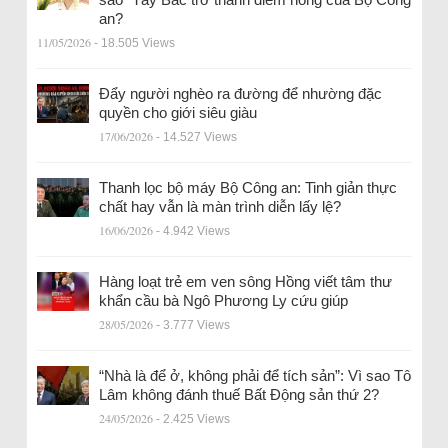
an?
11/05/2026
- 18.505 Views
Đẩy người nghèo ra đường để nhường đặc
quyền cho giới siêu giàu
17/06/2026
- 14.527 Views
Thanh lọc bộ máy Bộ Công an: Tinh giản thực
chất hay vẫn là màn trình diễn lấy lệ?
16/06/2026
- 4.942 Views
Hàng loạt trẻ em ven sông Hồng viết tâm thư
khẩn cầu bà Ngô Phương Ly cứu giúp
28/05/2026
- 3.777 Views
“Nhà là để ở, không phải để tích sản”: Vì sao Tô
Lâm không đánh thuế Bất Động sản thứ 2?
24/05/2026
- 2.425 Views