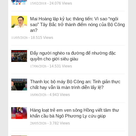
15/02/2018
- 24.076 Views
Mai Hoàng lập kỷ lục thăng tiến: Vì sao “ngôi
sao” Tây Bắc trở thành điểm nóng của Bộ Công
an?
11/05/2026
- 18.515 Views
Đẩy người nghèo ra đường để nhường đặc
quyền cho giới siêu giàu
17/06/2026
- 14.531 Views
Thanh lọc bộ máy Bộ Công an: Tinh giản thực
chất hay vẫn là màn trình diễn lấy lệ?
16/06/2026
- 4.943 Views
Hàng loạt trẻ em ven sông Hồng viết tâm thư
khẩn cầu bà Ngô Phương Ly cứu giúp
28/05/2026
- 3.782 Views