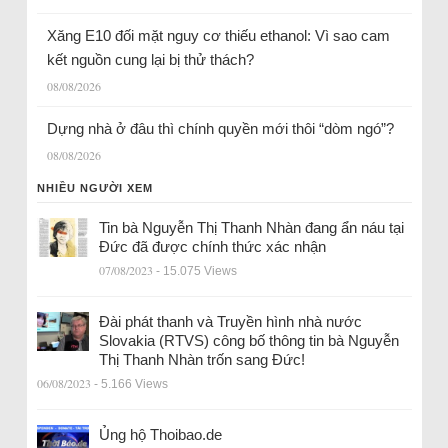
Xăng E10 đối mặt nguy cơ thiếu ethanol: Vì sao cam
kết nguồn cung lại bị thử thách?
08/08/2026
Dựng nhà ở đâu thì chính quyền mới thôi “dòm ngó”?
08/08/2026
NHIỀU NGƯỜI XEM
Tin bà Nguyễn Thị Thanh Nhàn đang ẩn náu tại
Đức đã được chính thức xác nhận
07/08/2023
- 15.075 Views
Đài phát thanh và Truyền hình nhà nước
Slovakia (RTVS) công bố thông tin bà Nguyễn
Thị Thanh Nhàn trốn sang Đức!
06/08/2023
- 5.166 Views
Ủng hộ Thoibao.de