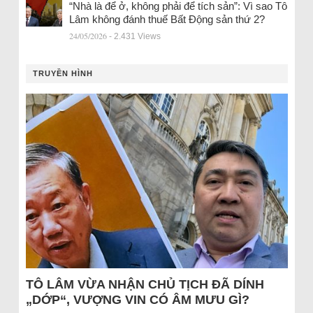
“Nhà là để ở, không phải để tích sản”: Vì sao Tô
Lâm không đánh thuế Bất Động sản thứ 2?
24/05/2026
- 2.431 Views
TRUYỀN HÌNH
TÔ LÂM VỪA NHẬN CHỦ TỊCH ĐÃ DÍNH
„DỚP“, VƯỢNG VIN CÓ ÂM MƯU GÌ?