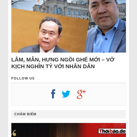
LÂM, MẪN, HƯNG NGỒI GHẾ MỚI – VỞ
KỊCH NGHÌN TỶ VỚI NHÂN DÂN
FOLLOW US
CHÂM BIẾM