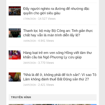
Đẩy người nghèo ra đường để nhường đặc
quyền cho giới siêu giàu
17/06/2026
- 14.527 Views
Thanh lọc bộ máy Bộ Công an: Tinh giản thực
chất hay vẫn là màn trình diễn lấy lệ?
16/06/2026
- 4.941 Views
Hàng loạt trẻ em ven sông Hồng viết tâm thư
khẩn cầu bà Ngô Phương Ly cứu giúp
28/05/2026
- 3.770 Views
“Nhà là để ở, không phải để tích sản”: Vì sao Tô
Lâm không đánh thuế Bất Động sản thứ 2?
24/05/2026
- 2.421 Views
TRUYỀN HÌNH