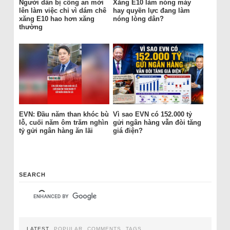
Người dân bị công an mời
Xăng E10 làm nóng máy
lên làm việc chỉ vì dám chê
hay quyền lực đang làm
xăng E10 hao hơn xăng
nóng lòng dân?
thường
EVN: Đầu năm than khóc bù
Vì sao EVN có 152.000 tỷ
lỗ, cuối năm ôm trăm nghìn
gửi ngân hàng vẫn đòi tăng
tỷ gửi ngân hàng ăn lãi
giá điện?
SEARCH
LATEST
POPULAR
COMMENTS
TAGS