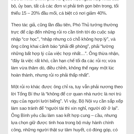
bộ, ủy ban, tất cả các đơn vị phải tinh gọn bên trong, tối
thiểu 15 – 20% đầu mối, cá biệt có nơi giảm 40%.
Theo tác giả, cũng lần đầu tiên, Phó Thủ tướng thường
trực để cập đến những rủi ro cần tính tới do cuộc sáp
nhập “cơ học”, “nhập nhưng có chỗ không hợp lý”, và
ông công khai cảnh báo “phải đề phòng”, phải “lường
những bất hợp lý của việc hợp nhất…”. Ông thừa nhận,
“đây là việc rất khó, cần hạn chế tối đa các rủi ro; vừa
làm vừa thăm dò, điều chỉnh, không thể ngay một lúc
hoàn thành, nhưng rủi ro phải thấp nhất”.
Một rủi ro khác được ông chỉ ra, tuy vẫn phải nương theo
lời Tổng Bí thư là “không để cơ quan nhà nước là nơi trú
ngụ của người lười biếng”. Vì vậy, Bộ Nội vụ cần sắp xếp
làm sao tránh để “người tài thì xin nghỉ, người dở ở lại”.
Ông Bình yêu cầu làm sao kết hợp cung – cầu, nhưng
lựa chọn giữ được tinh hoa trong bộ máy hành chính
công, những người thật sự tâm huyết, có đóng góp, có