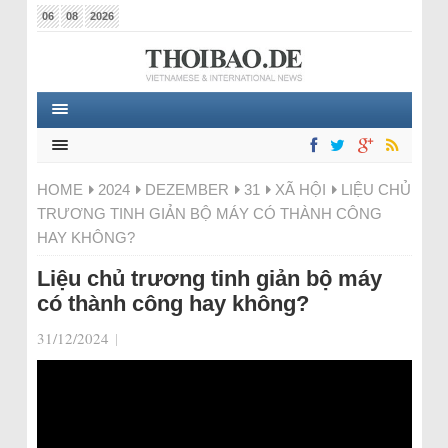
06
08
2026
HOME
2024
DEZEMBER
31
XÃ HỘI
LIỆU CHỦ
TRƯƠNG TINH GIẢN BỘ MÁY CÓ THÀNH CÔNG
HAY KHÔNG?
Liệu chủ trương tinh giản bộ máy
có thành công hay không?
31/12/2024
|