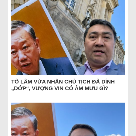
TÔ LÂM VỪA NHẬN CHỦ TỊCH ĐÃ DÍNH
„DỚP“, VƯỢNG VIN CÓ ÂM MƯU GÌ?