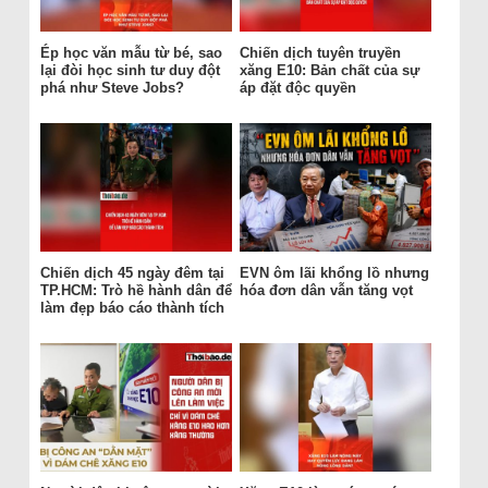
Ép học văn mẫu từ bé, sao
Chiến dịch tuyên truyền
lại đòi học sinh tư duy đột
xăng E10: Bản chất của sự
phá như Steve Jobs?
áp đặt độc quyền
Chiến dịch 45 ngày đêm tại
EVN ôm lãi khổng lồ nhưng
TP.HCM: Trò hề hành dân để
hóa đơn dân vẫn tăng vọt
làm đẹp báo cáo thành tích