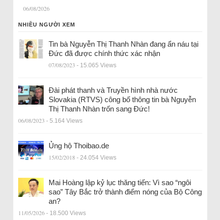
06/08/2026
NHIỀU NGƯỜI XEM
Tin bà Nguyễn Thị Thanh Nhàn đang ẩn náu tại
Đức đã được chính thức xác nhận
07/08/2023
- 15.065 Views
Đài phát thanh và Truyền hình nhà nước
Slovakia (RTVS) công bố thông tin bà Nguyễn
Thị Thanh Nhàn trốn sang Đức!
06/08/2023
- 5.164 Views
Ủng hộ Thoibao.de
15/02/2018
- 24.054 Views
Mai Hoàng lập kỷ lục thăng tiến: Vì sao “ngôi
sao” Tây Bắc trở thành điểm nóng của Bộ Công
an?
11/05/2026
- 18.500 Views