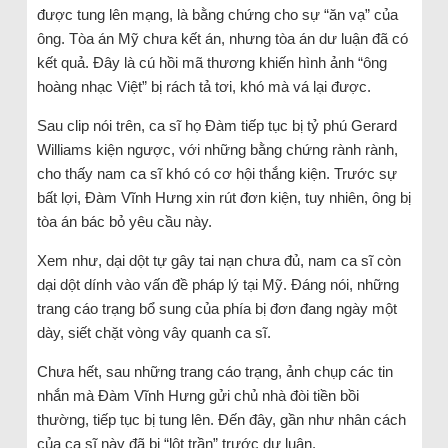
được tung lên mạng, là bằng chứng cho sự “ăn vạ” của
ông. Tòa án Mỹ chưa kết án, nhưng tòa án dư luận đã có
kết quả. Đây là cú hồi mã thương khiến hình ảnh “ông
hoàng nhạc Việt” bị rách tả tơi, khó mà vá lại được.
Sau clip nói trên, ca sĩ họ Đàm tiếp tục bị tỷ phú Gerard
Williams kiện ngược, với những bằng chứng rành rành,
cho thấy nam ca sĩ khó có cơ hội thắng kiện. Trước sự
bất lợi, Đàm Vĩnh Hưng xin rút đơn kiện, tuy nhiên, ông bị
tòa án bác bỏ yêu cầu này.
Xem như, dại dột tự gây tai nạn chưa đủ, nam ca sĩ còn
dại dột dính vào vấn đề pháp lý tại Mỹ. Đáng nói, những
trang cáo trạng bổ sung của phía bị đơn đang ngày một
dày, siết chặt vòng vây quanh ca sĩ.
Chưa hết, sau những trang cáo trạng, ảnh chụp các tin
nhắn mà Đàm Vĩnh Hưng gửi chủ nhà đòi tiền bồi
thường, tiếp tục bị tung lên. Đến đây, gần như nhân cách
của ca sĩ này đã bị “lột trần” trước dư luận.