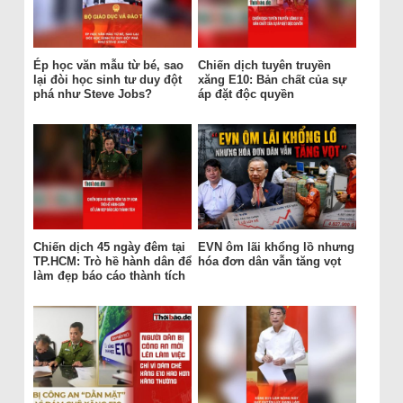
Ép học văn mẫu từ bé, sao
Chiến dịch tuyên truyền
lại đòi học sinh tư duy đột
xăng E10: Bản chất của sự
phá như Steve Jobs?
áp đặt độc quyền
Chiến dịch 45 ngày đêm tại
EVN ôm lãi khổng lồ nhưng
TP.HCM: Trò hề hành dân để
hóa đơn dân vẫn tăng vọt
làm đẹp báo cáo thành tích