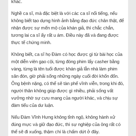
khác.
Nghề ca sĩ, mà đặc biệt là với các ca sĩ nổi tiếng, nếu
không biết tạo dựng hình ảnh bằng đạo đức chân thật, để
nhận được sự mến mộ của khán giả, thì chắc chắn,
tương lai ca sĩ ấy rất u ám. Điều này đã và đang được
thực tế chứng minh.
Không biết, ca sĩ họ Đàm có học được gì từ bài học của
một diễn viên gạo cội, từng đóng phim lấy casher bằng
vàng, từng là tên tuổi được khán giả lẫn nhà làm phim
săn đón, giờ phải sống những ngày cuối đời khốn đốn.
Ông bệnh nặng, có thể sẽ tàn phế vĩnh viễn, trong khi đó,
người thân không giúp được gì nhiều, phải sống vất
vưởng nhờ sự cưu mang của người khác, và chịu sự
đàm tiếu của dư luận.
Nếu Đàm Vĩnh Hưng không tỉnh ngộ, không hành xử
đúng mực và giữ đạo đức, thì sự nghiệp của ông rất có
thể sẽ đi xuống, thậm chí là chấm dứt ở đây.