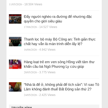
11/05/2026
- 18.504 Views
Đẩy người nghèo ra đường để nhường đặc
quyền cho giới siêu giàu
17/06/2026
- 14.527 Views
Thanh lọc bộ máy Bộ Công an: Tinh giản thực
chất hay vẫn là màn trình diễn lấy lệ?
16/06/2026
- 4.942 Views
Hàng loạt trẻ em ven sông Hồng viết tâm thư
khẩn cầu bà Ngô Phương Ly cứu giúp
28/05/2026
- 3.775 Views
“Nhà là để ở, không phải để tích sản”: Vì sao Tô
Lâm không đánh thuế Bất Động sản thứ 2?
24/05/2026
- 2.425 Views
TRUYỀN HÌNH