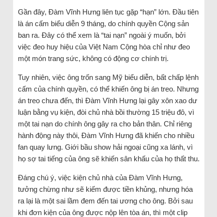
Gần đây, Đàm Vĩnh Hưng liên tục gặp “hạn” lớn. Đầu tiên
là án cấm biểu diễn 9 tháng, do chính quyền Cộng sản
ban ra. Đây có thể xem là “tai nạn” ngoài ý muốn, bởi
việc đeo huy hiệu của Việt Nam Cộng hòa chỉ như đeo
một món trang sức, không có động cơ chính trị.
Tuy nhiên, việc ông trốn sang Mỹ biểu diễn, bất chấp lệnh
cấm của chính quyền, có thể khiến ông bị án treo. Nhưng
án treo chưa đến, thì Đàm Vĩnh Hưng lại gây xôn xao dư
luận bằng vụ kiện, đòi chủ nhà bồi thường 15 triệu đô, vì
một tai nạn do chính ông gây ra cho bản thân. Chỉ riêng
hành động này thôi, Đàm Vĩnh Hưng đã khiến cho nhiều
fan quay lưng. Giới bầu show hải ngoại cũng xa lánh, vì
họ sợ tai tiếng của ông sẽ khiến sân khấu của họ thất thu.
Đáng chú ý, việc kiện chủ nhà của Đàm Vĩnh Hưng,
tưởng chừng như sẽ kiếm được tiền khủng, nhưng hóa
ra lại là một sai lầm đem đến tai ương cho ông. Bởi sau
khi đơn kiện của ông được nộp lên tòa án, thì một clip