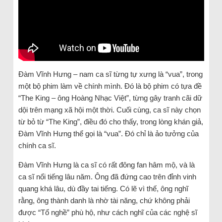
Đàm Vĩnh Hưng – nam ca sĩ từng tự xưng là “vua”, trong
một bộ phim làm về chính mình. Đó là bộ phim có tựa đề
“The King – ông Hoàng Nhạc Việt”, từng gây tranh cãi dữ
dội trên mạng xã hội một thời. Cuối cùng, ca sĩ này chọn
từ bỏ từ “The King”, điều đó cho thấy, trong lòng khán giả,
Đàm Vĩnh Hưng thể gọi là “vua”. Đó chỉ là ảo tưởng của
chính ca sĩ.
Đàm Vĩnh Hưng là ca sĩ có rất đông fan hâm mộ, và là
ca sĩ nổi tiếng lâu năm. Ông đã đứng cao trên đỉnh vinh
quang khá lâu, dù đầy tai tiếng. Có lẽ vì thế, ông nghĩ
rằng, ông thành danh là nhờ tài năng, chứ không phải
được “Tổ nghề” phù hộ, như cách nghĩ của các nghệ sĩ