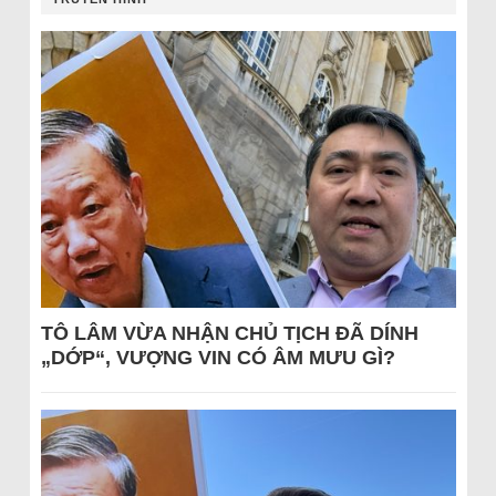
TÔ LÂM VỪA NHẬN CHỦ TỊCH ĐÃ DÍNH
„DỚP“, VƯỢNG VIN CÓ ÂM MƯU GÌ?