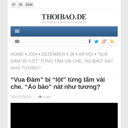
07
08
2026
HOME
2024
DEZEMBER
28
XÃ HỘI
“VUA
ĐÀM” BỊ “LỘT” TỪNG TẤM VẢI CHE. “ÁO BÀO” NÁT
NHƯ TƯƠNG?
“Vua Đàm” bị “lột” từng tấm vải
che. “Áo bào” nát như tương?
28/12/2024
|
|
6.009