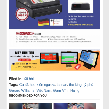
Filed in:
Xã hội
Tags:
Ca sĩ
,
hot
,
kiện ngược
,
tai nạn
,
the king
,
tỷ phú
Gerard Williams
,
Việt Nam
,
Đàm Vĩnh Hưng
RECOMMENDED FOR YOU