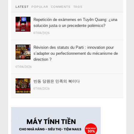
LATEST
POPULAR
COMMENTS
TAGS
Repetición de exámenes en Tuyên Quang: ¿una
solución justa o un precedente polémico?
07/08/2026
Révision des statuts du Parti : innovation pour
s’adapter ou perfectionnement du mécanisme de
direction ?
07/08/2026
반동 당원은 민족의 복이다
07/08/2026