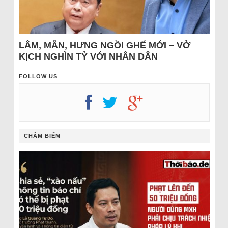
LÂM, MẪN, HƯNG NGỒI GHẾ MỚI – VỞ
KỊCH NGHÌN TỶ VỚI NHÂN DÂN
FOLLOW US
CHÂM BIẾM