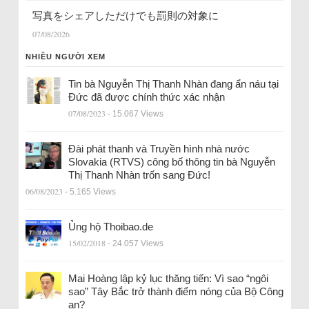
写真をシェアしただけでも罰則の対象に
07/08/2026
NHIỀU NGƯỜI XEM
Tin bà Nguyễn Thị Thanh Nhàn đang ẩn náu tại
Đức đã được chính thức xác nhận
07/08/2023
- 15.067 Views
Đài phát thanh và Truyền hình nhà nước
Slovakia (RTVS) công bố thông tin bà Nguyễn
Thị Thanh Nhàn trốn sang Đức!
06/08/2023
- 5.165 Views
Ủng hộ Thoibao.de
15/02/2018
- 24.057 Views
Mai Hoàng lập kỷ lục thăng tiến: Vì sao “ngôi
sao” Tây Bắc trở thành điểm nóng của Bộ Công
an?