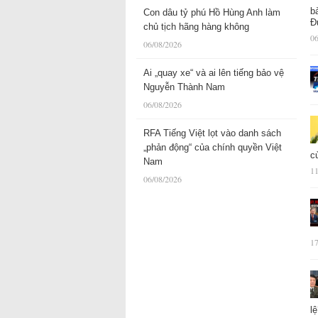
b
Con dâu tỷ phú Hồ Hùng Anh làm
Đ
chủ tịch hãng hàng không
06
06/08/2026
Ai „quay xe“ và ai lên tiếng bảo vệ
Nguyễn Thành Nam
06/08/2026
RFA Tiếng Việt lọt vào danh sách
„phản động“ của chính quyền Việt
c
Nam
11
06/08/2026
17
l