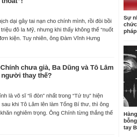
thoát”!
Sự n
ch dại gây tai nạn cho chính mình, rồi đòi bồi
chức
triệu đô la Mỹ, nhưng khi thấy không thể “nuốt
pháp
rút đơn kiện. Tuy nhiên, ông Đàm Vĩnh Hưng
Chính chưa già, Ba Dũng và Tô Lâm
 người thay thế?
 là võ sĩ “lì đòn” nhất trong “Tứ trụ” hiện
, sau khi Tô Lâm lên làm Tổng Bí thư, thì ông
khăn nghiêm trọng. Ông Chính từng thắng thế
Hàng
bỗng
tay 