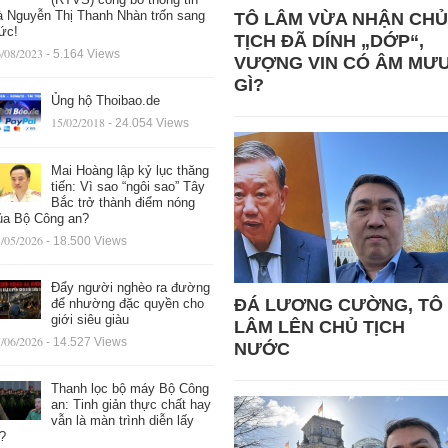
à Nguyễn Thị Thanh Nhàn trốn sang
TÔ LÂM VỪA NHẬN CHỦ
ức!
TỊCH ĐÃ DÍNH „DỚP“,
/08/2023
- 5.164 Views
VƯỢNG VIN CÓ ÂM MƯ
GÌ?
Ủng hộ Thoibao.de
15/02/2018
- 24.054 Views
Mai Hoàng lập kỷ lục thăng
tiến: Vì sao “ngôi sao” Tây
Bắc trở thành điểm nóng
ủa Bộ Công an?
/05/2026
- 18.500 Views
Đẩy người nghèo ra đường
ĐÁ LƯƠNG CƯỜNG, TÔ
để nhường đặc quyền cho
giới siêu giàu
LÂM LÊN CHỦ TỊCH
/06/2026
- 14.527 Views
NƯỚC
Thanh lọc bộ máy Bộ Công
an: Tinh giản thực chất hay
vẫn là màn trình diễn lấy
ệ?