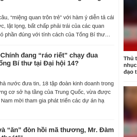
âu, “miệng quan trôn trẻ” với hàm ý diễn tả cái
ợc, lật lọng, bất chấp phải trái của các quan
ó phần đúng với tính cách của Tổng Bí thư…
Chính đang “ráo riết” chạy đua
Thủ 
ổng Bí thư tại Đại hội 14?
nhục 
đạo 
hà nước đưa tin, 18 tập đoàn kinh doanh trong
ựng cơ sở hạ tầng của Trung Quốc, vừa được
 Nam mời tham gia phát triển các dự án hạ
 và “ăn” đòn hồi mã thương, Mr. Đàm