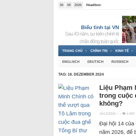
06
08
2026
Headline:
Tin bà Nguyễn Thị Thanh Nhàn đang ẩn náu tại Đức
Biểu tình tại VN
Sau 43 năm, sự kiện chính trị
chấn động toàn quốc
TRANG CHỦ
CHÍNH TRỊ
KINH TẾ
ENGLISCH
DEUTSCH
RUSSISCH
TAG:
16. DEZEMBER 2024
Liệu Phạm 
trong cuộc 
không?
16/12/2024
|
|
4.983
Đại hội 14 củ
năm 2026, để 