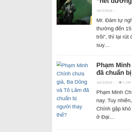
“hết đường 
16/12/2024
|
Mr. Đàm tự nghị
thường đến 15 
trôi”, thì lại 
suy…
Phạm Minh 
đã chuẩn bị
16/12/2024
|
|
1.195
Phạm Minh Chính
nay. Tuy nhiên
Chính gặp khó 
ở Đại…