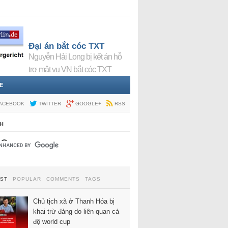
Đại án bắt cóc TXT
Nguyễn Hải Long bị kết án hỗ
trợ mật vụ VN bắt cóc TXT
E
ACEBOOK
TWITTER
GOOGLE+
RSS
H
EST
POPULAR
COMMENTS
TAGS
Chủ tịch xã ở Thanh Hóa bị
khai trừ đảng do liên quan cá
độ world cup