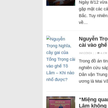
Ngày 8/12 vừa
gặp mặt các cá
Bắc. Tuy nhiên
về…
Nguyễn Trọ
cài vào gh
16/12/2024
|
|
4.138
Trong đồ án ti
nghiên cứu sá
Dân vận Trung
ương là Mai 
“Miệng quan
Lâm không 