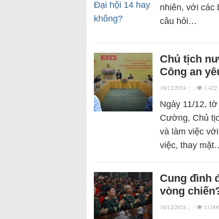
nhiên, với các 
câu hỏi…
Chủ tịch n
Công an yêu
16/12/2024
|
|
1.422
Ngày 11/12, tờ
Cường, Chủ tị
và làm việc với
việc, thay mặt
Cung đình đ
vòng chiến
16/12/2024
|
|
11.00