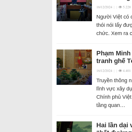
16/12/2024
|
|
5.228
Người Việt có c
thói nói lấy đư
chức. Xem ra c
Phạm Minh 
tranh ghế T
16/12/2024
|
|
4.401
Truyền thông n
lĩnh vực xây d
Chính phủ Việt
tầng quan…
Hai lần dại