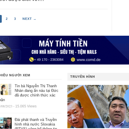
2
3
NEXT →
HIỀU NGƯỜI XEM
TRUYỀN HÌNH
Tin bà Nguyễn Thị Thanh
Nhàn đang ẩn náu tại Đức
đã được chính thức xác
hận
/08/2023
- 15.065 Views
Đài phát thanh và Truyền
hình nhà nước Slovakia
(RTVS) công bố thông tin