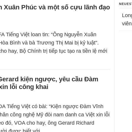
NEUES
 Xuân Phúc và một số cựu lãnh đạo
Lon
viên
A Tiếng Việt loan tin: “Ông Nguyễn Xuân
òa Bình và bà Trương Thị Mai bị kỷ luật”.
o hay, Bộ Chính trị tiếp tục tạo ra tiền lệ mới
Gerard kiện ngược, yêu cầu Đàm
in lỗi công khai
A Tiếng Việt có bài: “Kiện ngược Đàm Vĩnh
ân công nghệ Mỹ đòi nam danh ca Việt xin lỗi
eo đó, VOA cho hay, ông Gerard Richard
người được biết với…