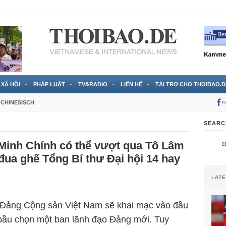
 đã được chính thức xác nhận
3 Jahren ago
XÃ HỘI
PHÁP LUẬT
TV&RADIO
LIÊN HỆ
TÀI TRỢ CHO THOIBAO.D
CHINESISCH
F
SEARC
Minh Chính có thể vượt qua Tô Lâm
đua ghế Tổng Bí thư Đại hội 14 hay
LAT
a Đảng Cộng sản Việt Nam sẽ khai mạc vào đầu
bầu chọn một ban lãnh đạo Đảng mới. Tuy