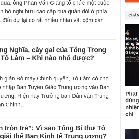
 qua, ông Phan Văn Giang tổ chức một cuộc
n bộ nghỉ hưu cao cấp của quân đội ở phía
CHÂM
, đến dự lại có rất nhiều nhân vật cộm cán
ng Nghĩa, cây gai của Tổng Trọng
ế Tô Lâm – Khi nào nhổ được?
nh giản Bộ máy Chính quyền, Tô Lâm có cho
p nhập Ban Tuyên Giáo Trung ương vào Ban
Phạt
 ương. Hiện nay Trưởng ban Dân vận Trung
dùng
Văn Chính…
nhiệ
chí
 trôn trẻ”: Vì sao Tổng Bí thư Tô
giải thể Ban Kinh tế Trung ương?