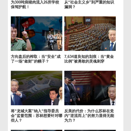
为300吨病猪肉流入26所学校
从“社会主义乡”到严重的知识
保驾护航！
漏洞？
方向盘后的榨取：当“安全”成
7,634道良知的划痕：当“黄金
了一场“敛财”的幌子？
比例”被勇敢的灵魂刺穿
将“龙城大案”纳入“指导委员
反美的代价：为什么苏林在党
会”监督范围：苏林想要针对哪
内“逆流而上”的努力显得无能
些人？
为力？