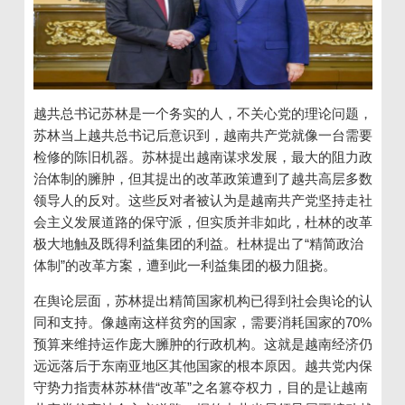
越共总书记苏林是一个务实的人，不关心党的理论问题，
苏林当上越共总书记后意识到，越南共产党就像一台需要
检修的陈旧机器。苏林提出越南谋求发展，最大的阻力政
治体制的臃肿，但其提出的改革政策遭到了越共高层多数
领导人的反对。这些反对者被认为是越南共产党坚持走社
会主义发展道路的保守派，但实质并非如此，杜林的改革
极大地触及既得利益集团的利益。杜林提出了“精简政治
体制”的改革方案，遭到此一利益集团的极力阻挠。
在舆论层面，苏林提出精简国家机构已得到社会舆论的认
同和支持。像越南这样贫穷的国家，需要消耗国家的
70%
预算来维持运作庞大臃肿的行政机构。这就是越南经济仍
远远落后于东南亚地区其他国家的根本原因。越共党内保
守势力指责林苏林借
“
改革
”
之名篡夺权力，目的是让越南