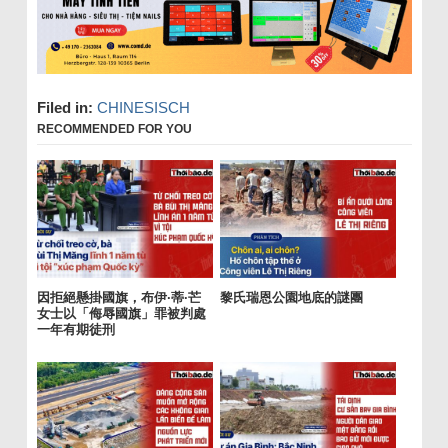
Filed in:
CHINESISCH
RECOMMENDED FOR YOU
因拒絕懸掛國旗，布伊·蒂·芒
黎氏瑞恩公園地底的謎團
女士以「侮辱國旗」罪被判處
一年有期徒刑