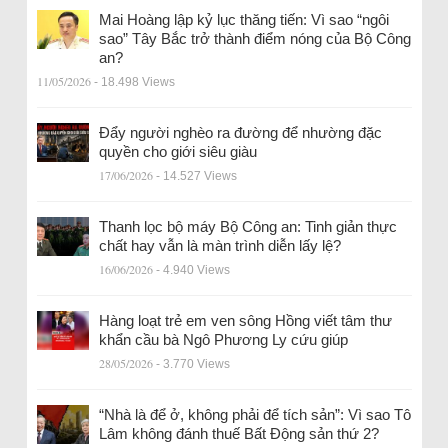
Mai Hoàng lập kỷ lục thăng tiến: Vì sao “ngôi
sao” Tây Bắc trở thành điểm nóng của Bộ Công
an?
11/05/2026
- 18.498 Views
Đẩy người nghèo ra đường để nhường đặc
quyền cho giới siêu giàu
17/06/2026
- 14.527 Views
Thanh lọc bộ máy Bộ Công an: Tinh giản thực
chất hay vẫn là màn trình diễn lấy lệ?
16/06/2026
- 4.940 Views
Hàng loạt trẻ em ven sông Hồng viết tâm thư
khẩn cầu bà Ngô Phương Ly cứu giúp
28/05/2026
- 3.770 Views
“Nhà là để ở, không phải để tích sản”: Vì sao Tô
Lâm không đánh thuế Bất Động sản thứ 2?