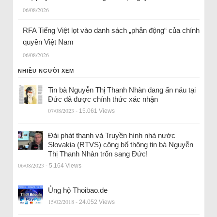
06/08/2026
RFA Tiếng Việt lọt vào danh sách „phản động“ của chính
quyền Việt Nam
06/08/2026
NHIỀU NGƯỜI XEM
Tin bà Nguyễn Thị Thanh Nhàn đang ẩn náu tại
Đức đã được chính thức xác nhận
07/08/2023
- 15.061 Views
Đài phát thanh và Truyền hình nhà nước
Slovakia (RTVS) công bố thông tin bà Nguyễn
Thị Thanh Nhàn trốn sang Đức!
06/08/2023
- 5.164 Views
Ủng hộ Thoibao.de
15/02/2018
- 24.052 Views