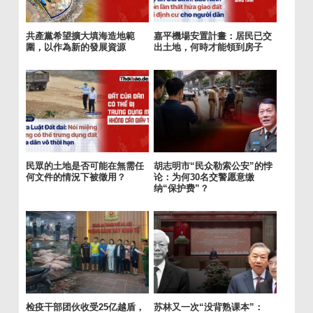
共產黨希望擴大填海造地範
嘉平機場安置計畫：居民已交
圍，以作為新的發展資源
出土地，何時才能領到房子
民眾的土地是否可能在無需任
胡志明市“民众勒索公安”的悖
何文件的情況下被徵用？
论：为何30名交警愿意缴
纳“保护费”？
检疫干部团伙收受25亿越盾，
苏林又一次“没背熟课本”：