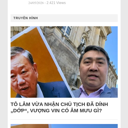
24/05/2026
- 2.421 Views
TRUYỀN HÌNH
TÔ LÂM VỪA NHẬN CHỦ TỊCH ĐÃ DÍNH
„DỚP“, VƯỢNG VIN CÓ ÂM MƯU GÌ?