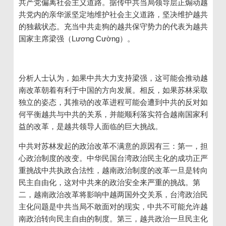
共产党偏离社会主义道路。据传中共当局领导层正煽动越
共党内的亲华派坚定地维护社会主义道路，坚决维护越共
的独裁状态。充当中共走狗的越共保守势力的代表为越共
国家主席梁强（
Lương Cường
）。
分析人士认为，如果中共大力支持梁强，这可能会推动越
南改革朝着有利于中国的方向发展。相反，如果苏林采取
独立的姿态，其推动的改革进程可能会遭到中共的反对如
何平衡越共与中共的关系，并能顺利落实符合越南国家利
益的改革，是越共领导人面临的巨大挑战。
中共对苏林发起的政治改革不满意的原因有三：第一，担
心政治制度的改变。中华民国台湾政治民主化的成功正严
重挑战中共执政合法性，越南政治制度的改革一旦是转向
民主自由化，这对中共来的政治安全来严重的挑战。第
二，越南政治改革将影响中越两国外交关系，台湾政治民
主化问题是中共当局不敢面对的现实，中共不可能允许越
南政治转向民主自由的制度。第三，越共政治一旦民主化