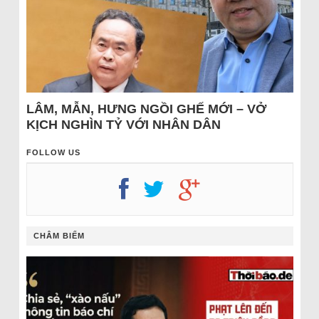
LÂM, MẪN, HƯNG NGỒI GHẾ MỚI – VỞ
KỊCH NGHÌN TỶ VỚI NHÂN DÂN
FOLLOW US
CHÂM BIẾM