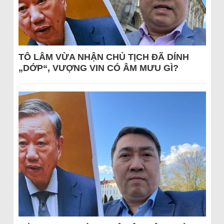
TÔ LÂM VỪA NHẬN CHỦ TỊCH ĐÃ DÍNH
„DỚP“, VƯỢNG VIN CÓ ÂM MƯU GÌ?