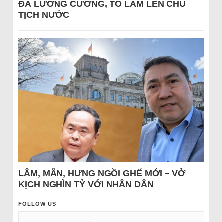
ĐÁ LƯƠNG CƯỜNG, TÔ LÂM LÊN CHỦ
TỊCH NƯỚC
LÂM, MẪN, HƯNG NGỒI GHẾ MỚI – VỞ
KỊCH NGHÌN TỶ VỚI NHÂN DÂN
FOLLOW US