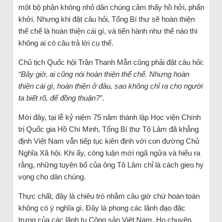
một bộ phận không nhỏ dân chúng cảm thấy hồ hởi, phấn
khởi. Nhưng khi đặt câu hỏi, Tổng Bí thư sẽ hoàn thiện
thể chế là hoàn thiện cái gì, và tiến hành như thế nào thì
không ai có câu trả lời cụ thể.
Chủ tịch Quốc hội Trần Thanh Mẫn cũng phải đặt câu hỏi:
“Bây giờ, ai cũng nói hoàn thiện thể chế. Nhưng hoàn
thiện cái gì, hoàn thiện ở đâu, sao không chỉ ra cho người
ta biết rõ, để đồng thuận?”
.
Mới đây, tại lễ kỷ niệm 75 năm thành lập Học viện Chính
trị Quốc gia Hồ Chí Minh, Tổng Bí thư Tô Lâm đã khẳng
định Việt Nam vẫn tiếp tục kiên định với con đường Chủ
Nghĩa Xã hội. Khi ấy, công luận mới ngã ngửa và hiểu ra
rằng, những tuyên bố của ông Tô Lâm chỉ là cách gieo hy
vọng cho dân chúng.
Thực chất, đây là chiêu trò nhằm câu giờ chứ hoàn toàn
không có ý nghĩa gì. Đây là phong các lãnh đạo đặc
trưng của các lãnh tụ Cộng sản Việt Nam. Họ chuyên