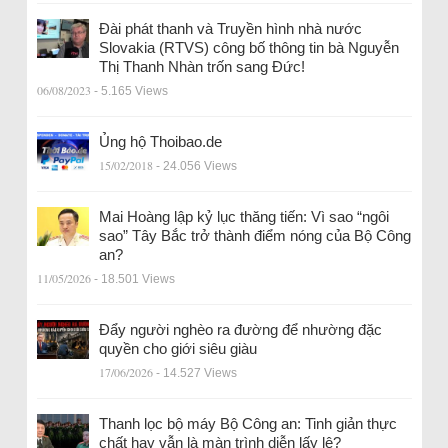
Đài phát thanh và Truyền hình nhà nước
Slovakia (RTVS) công bố thông tin bà Nguyễn
Thị Thanh Nhàn trốn sang Đức!
06/08/2023
- 5.165 Views
Ủng hộ Thoibao.de
15/02/2018
- 24.056 Views
Mai Hoàng lập kỷ lục thăng tiến: Vì sao “ngôi
sao” Tây Bắc trở thành điểm nóng của Bộ Công
an?
11/05/2026
- 18.501 Views
Đẩy người nghèo ra đường để nhường đặc
quyền cho giới siêu giàu
17/06/2026
- 14.527 Views
Thanh lọc bộ máy Bộ Công an: Tinh giản thực
chất hay vẫn là màn trình diễn lấy lệ?