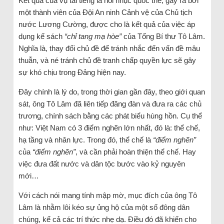
Kết quả của vụ tai tiếng là nỗi nhục quốc thể, gây ra bởi
một thành viên của Đội An ninh Cảnh vệ của Chủ tịch
nước Lương Cường, được cho là kết quả của việc áp
dụng kế sách
“chỉ tang mạ hòe”
của Tổng Bí thư Tô Lâm.
Nghĩa là, thay đổi chủ đề để tránh nhắc đến vấn đề mâu
thuẫn, và né tránh chủ đề tranh chấp quyền lực sẽ gây
sự khó chịu trong Đảng hiện nay.
Đây chính là lý do, trong thời gian gần đây, theo giới quan
sát, ông Tô Lâm đã liên tiếp đăng đàn và đưa ra các chủ
trương, chính sách bằng các phát biểu hùng hồn. Cụ thể
như: Việt Nam có 3 điểm nghẽn lớn nhất, đó là: thể chế,
hạ tầng và nhân lực. Trong đó, thể chế là
“điểm nghẽn”
của
“điểm nghẽn”
, và cần phải hoàn thiện thể chế. Hay
việc đưa đất nước và dân tộc bước vào kỷ nguyên
mới…
Với cách nói mang tính mập mờ, mục đích của ông Tô
Lâm là nhằm lôi kéo sự ủng hộ của một số đông dân
chúng, kể cả các trí thức nhẹ dạ. Điều đó đã khiến cho