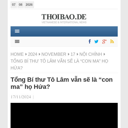
07
08
2026
HOME
2024
NOVEMBER
17
NỘI CHÍNH
TỔNG BÍ THƯ TÔ LÂM VẪN SẼ LÀ “CON MA” HỌ
HỨA?
Tổng Bí thư Tô Lâm vẫn sẽ là “con
ma” họ Hứa?
17/11/2024
|