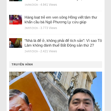
16/06/2026
- 4.941 Views
Hàng loạt trẻ em ven sông Hồng viết tâm thư
khẩn cầu bà Ngô Phương Ly cứu giúp
28/05/2026
- 3.773 Views
“Nhà là để ở, không phải để tích sản”: Vì sao Tô
Lâm không đánh thuế Bất Động sản thứ 2?
24/05/2026
- 2.421 Views
TRUYỀN HÌNH