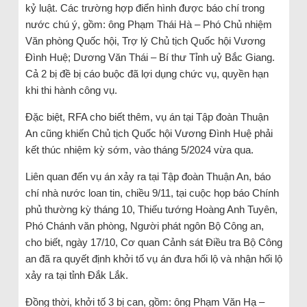
kỷ luật. Các trường hợp điển hình được báo chí trong
nước chú ý, gồm: ông Phạm Thái Hà – Phó Chủ nhiệm
Văn phòng Quốc hội, Trợ lý Chủ tịch Quốc hội Vương
Đình Huệ; Dương Văn Thái – Bí thư Tỉnh uỷ Bắc Giang.
Cả 2 bị đề bị cáo buộc đã lợi dụng chức vụ, quyền hạn
khi thi hành công vụ.
Đặc biệt, RFA cho biết thêm, vụ án tại Tập đoàn Thuận
An cũng khiến Chủ tịch Quốc hội Vương Đình Huệ phải
kết thúc nhiệm kỳ sớm, vào tháng 5/2024 vừa qua.
Liên quan đến vụ án xảy ra tại Tập đoàn Thuận An, báo
chí nhà nước loan tin, chiều 9/11, tại cuộc họp báo Chính
phủ thường kỳ tháng 10, Thiếu tướng Hoàng Anh Tuyên,
Phó Chánh văn phòng, Người phát ngôn Bộ Công an,
cho biết, ngày 17/10, Cơ quan Cảnh sát Điều tra Bộ Công
an đã ra quyết định khởi tố vụ án đưa hối lộ và nhận hối lộ
xảy ra tại tỉnh Đắk Lắk.
Đồng thời, khởi tố 3 bị can, gồm: ông Phạm Văn Hạ –