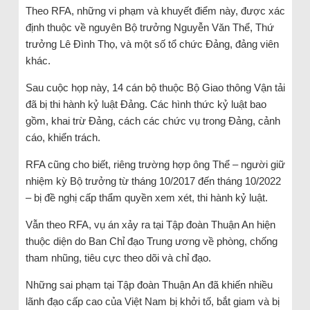
Theo RFA, những vi phạm và khuyết điểm này, được xác
định thuộc về nguyên Bộ trưởng Nguyễn Văn Thể, Thứ
trưởng Lê Đình Thọ, và một số tổ chức Đảng, đảng viên
khác.
Sau cuộc họp này, 14 cán bộ thuộc Bộ Giao thông Vận tải
đã bị thi hành kỷ luật Đảng. Các hình thức kỷ luật bao
gồm, khai trừ Đảng, cách các chức vụ trong Đảng, cảnh
cáo, khiển trách.
RFA cũng cho biết, riêng trường hợp ông Thể – người giữ
nhiệm kỳ Bộ trưởng từ tháng 10/2017 đến tháng 10/2022
– bị đề nghị cấp thẩm quyền xem xét, thi hành kỷ luật.
Vẫn theo RFA, vụ án xảy ra tại Tập đoàn Thuận An hiện
thuộc diện do Ban Chỉ đạo Trung ương về phòng, chống
tham nhũng, tiêu cực theo dõi và chỉ đạo.
Những sai phạm tại Tập đoàn Thuận An đã khiến nhiều
lãnh đạo cấp cao của Việt Nam bị khởi tố, bắt giam và bị