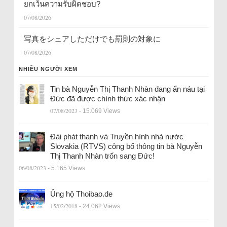
ยกเว้นความรับผิดชอบ?
07/08/2026
写真をシェアしただけでも罰則の対象に
07/08/2026
NHIỀU NGƯỜI XEM
Tin bà Nguyễn Thị Thanh Nhàn đang ẩn náu tại
Đức đã được chính thức xác nhận
07/08/2023
- 15.069 Views
Đài phát thanh và Truyền hình nhà nước
Slovakia (RTVS) công bố thông tin bà Nguyễn
Thị Thanh Nhàn trốn sang Đức!
06/08/2023
- 5.165 Views
Ủng hộ Thoibao.de
15/02/2018
- 24.062 Views