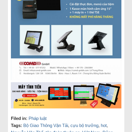
Filed in:
Pháp luật
Tags:
Bộ Giao Thông Vận Tải
,
cựu bộ trưởng
,
hot
,