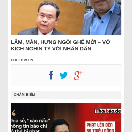
LÂM, MẪN, HƯNG NGỒI GHẾ MỚI – VỞ
KỊCH NGHÌN TỶ VỚI NHÂN DÂN
FOLLOW US
CHÂM BIẾM