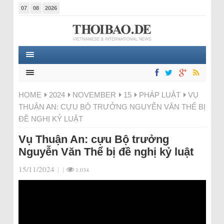
07
08
2026
HOME
2024
NOVEMBER
15
PHÁP LUẬT
VỤ
THUẬN AN: CỰU BỘ TRƯỞNG NGUYỄN VĂN THỂ BỊ
ĐỀ NGHỊ KỶ LUẬT
Vụ Thuận An: cựu Bộ trưởng
Nguyễn Văn Thể bị đề nghị kỷ luật
15/11/2024
|
|
1.034