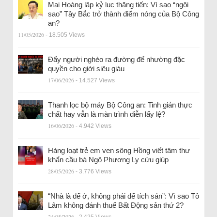
Mai Hoàng lập kỷ lục thăng tiến: Vì sao “ngôi
sao” Tây Bắc trở thành điểm nóng của Bộ Công
an?
11/05/2026
- 18.505 Views
Đẩy người nghèo ra đường để nhường đặc
quyền cho giới siêu giàu
17/06/2026
- 14.527 Views
Thanh lọc bộ máy Bộ Công an: Tinh giản thực
chất hay vẫn là màn trình diễn lấy lệ?
16/06/2026
- 4.942 Views
Hàng loạt trẻ em ven sông Hồng viết tâm thư
khẩn cầu bà Ngô Phương Ly cứu giúp
28/05/2026
- 3.776 Views
“Nhà là để ở, không phải để tích sản”: Vì sao Tô
Lâm không đánh thuế Bất Động sản thứ 2?
24/05/2026
- 2.425 Views