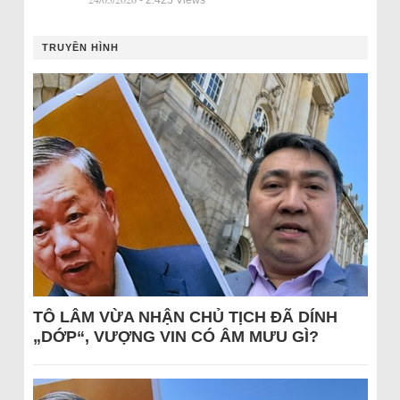
TRUYỀN HÌNH
TÔ LÂM VỪA NHẬN CHỦ TỊCH ĐÃ DÍNH
„DỚP“, VƯỢNG VIN CÓ ÂM MƯU GÌ?