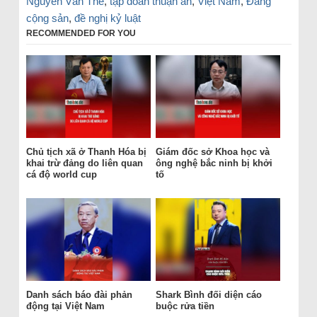
Nguyễn Văn Thể
,
tập đoàn thuận an
,
Việt Nam
,
Đảng
cộng sản
,
đề nghị kỷ luật
RECOMMENDED FOR YOU
Chủ tịch xã ở Thanh Hóa bị
Giám đốc sở Khoa học và
khai trừ đảng do liên quan
ông nghệ bắc ninh bị khởi
cá độ world cup
tố
Danh sách báo đài phản
Shark Bình đối diện cáo
động tại Việt Nam
buộc rửa tiền