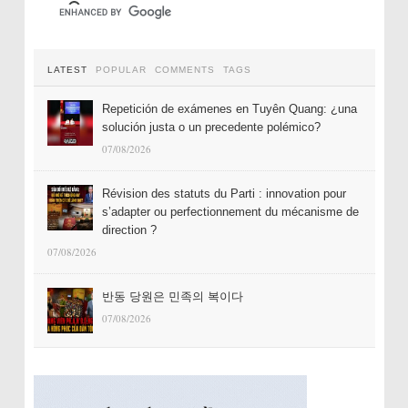
LATEST
POPULAR
COMMENTS
TAGS
Repetición de exámenes en Tuyên Quang: ¿una
solución justa o un precedente polémico?
07/08/2026
Révision des statuts du Parti : innovation pour
s’adapter ou perfectionnement du mécanisme de
direction ?
07/08/2026
반동 당원은 민족의 복이다
07/08/2026