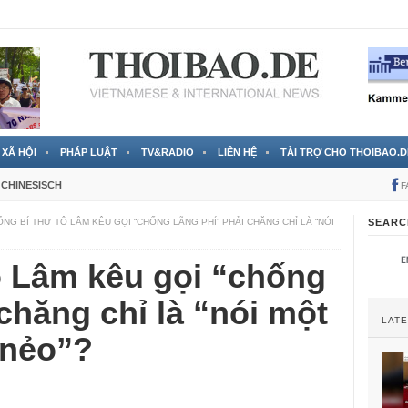
 đã được chính thức xác nhận
3 Jahren ago
XÃ HỘI
PHÁP LUẬT
TV&RADIO
LIÊN HỆ
TÀI TRỢ CHO THOIBAO.D
CHINESISCH
F
ỔNG BÍ THƯ TÔ LÂM KÊU GỌI “CHỐNG LÃNG PHÍ” PHẢI CHĂNG CHỈ LÀ “NÓI
SEARC
ô Lâm kêu gọi “chống
 chăng chỉ là “nói một
LAT
 nẻo”?