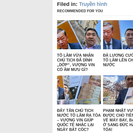
Filed in:
Truyền hình
RECOMMENDED FOR YOU
TÔ LÂM VỪA NHẬN
ĐÁ LƯƠNG CƯ
CHỦ TỊCH ĐÃ DÍNH
TÔ LÂM LÊN CH
„DỚP“, VƯỢNG VIN
NƯỚC
CÓ ÂM MƯU GÌ?
ĐẨY TÂN CHỦ TỊCH
PHẠM NHẬT V
NƯỚC TÔ LÂM RA TÒA
ĐƯỢC CHO TIỀ
– VƯỢNG VIN GIÚP
VÉ MÁY BAY, B
QUỐC TẾ NHẮC LẠI
Ở SANG ĐỨC H
NGÀY BẮT CÓC?
TÒA!