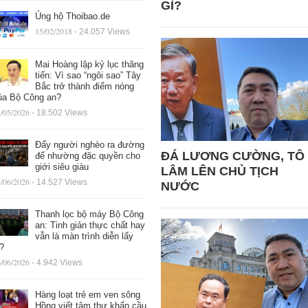
GÌ?
Ủng hộ Thoibao.de
15/02/2018
- 24.057 Views
Mai Hoàng lập kỷ lục thăng
tiến: Vì sao “ngôi sao” Tây
Bắc trở thành điểm nóng
ủa Bộ Công an?
/05/2026
- 18.502 Views
Đẩy người nghèo ra đường
ĐÁ LƯƠNG CƯỜNG, TÔ
để nhường đặc quyền cho
giới siêu giàu
LÂM LÊN CHỦ TỊCH
/06/2026
- 14.527 Views
NƯỚC
Thanh lọc bộ máy Bộ Công
an: Tinh giản thực chất hay
vẫn là màn trình diễn lấy
ệ?
/06/2026
- 4.942 Views
Hàng loạt trẻ em ven sông
Hồng viết tâm thư khẩn cầu