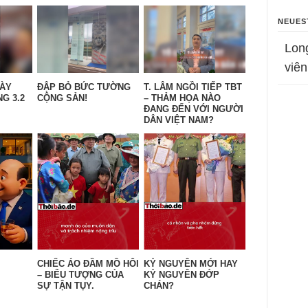
NEUES
Lon
viên
GÀY
ĐẬP BỎ BỨC TƯỜNG
T. LÂM NGỒI TIẾP TBT
G 3.2
CỘNG SẢN!
– THẢM HỌA NÀO
ĐANG ĐẾN VỚI NGƯỜI
DÂN VIỆT NAM?
CHIẾC ÁO ĐẦM MỒ HÔI
KỶ NGUYÊN MỚI HAY
– BIỂU TƯỢNG CỦA
KỶ NGUYÊN ĐỚP
SỰ TẬN TỤY.
CHÁN?