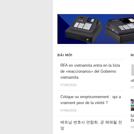
BÀI MỚI
N
RFA en vietnamita entra en la lista
de «reaccionarios» del Gobierno
vietnamita
n
07/08/2026
07
Critique ou emprisonnement : qui a
vraiment peur de la vérité ?
07/08/2026
b
Đ
베트남 변호사 연합회, 곧 해체될 전
06
망