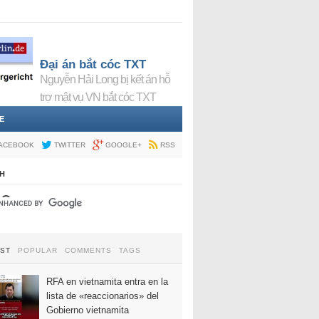
Đại án bắt cóc TXT
Nguyễn Hải Long bị kết án hỗ
trợ mật vụ VN bắt cóc TXT
E
ACEBOOK
TWITTER
GOOGLE+
RSS
H
EST
POPULAR
COMMENTS
TAGS
RFA en vietnamita entra en la
lista de «reaccionarios» del
Gobierno vietnamita