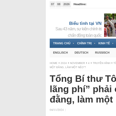
07
08
2026
Headline:
Tin bà Nguyễn Thị Thanh Nhàn đang ẩn náu tại Đức
Biểu tình tại VN
Sau 43 năm, sự kiện chính trị
chấn động toàn quốc
TRANG CHỦ
CHÍNH TRỊ
KINH TẾ
ENGLISCH
DEUTSCH
RUSSISCH
HOME
2024
NOVEMBER
4
TRUYỀN HÌNH
T
MỘT ĐẰNG, LÀM MỘT NẺO”?
Tổng Bí thư T
lãng phí” phải
đằng, làm một
04/11/2024
|