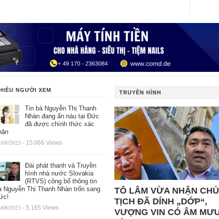
HIỀU NGƯỜI XEM
TRUYỀN HÌNH
Tin bà Nguyễn Thị Thanh
Nhàn đang ẩn náu tại Đức
đã được chính thức xác
hận
/08/2023
- 15.066 Views
Đài phát thanh và Truyền
hình nhà nước Slovakia
(RTVS) công bố thông tin
à Nguyễn Thị Thanh Nhàn trốn sang
TÔ LÂM VỪA NHẬN CHỦ
ức!
TỊCH ĐÃ DÍNH „DỚP“,
/08/2023
- 5.165 Views
VƯỢNG VIN CÓ ÂM MƯ