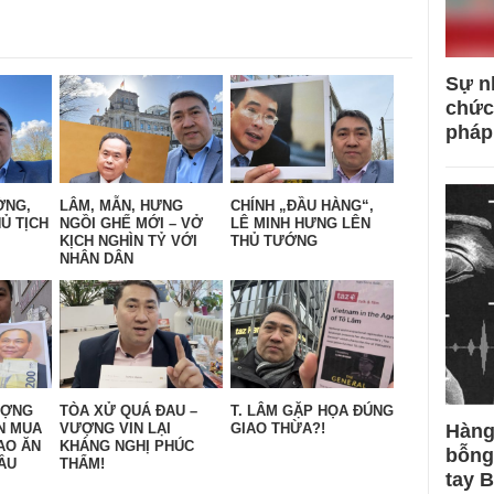
Sự n
chức
pháp
ỜNG,
LÂM, MẪN, HƯNG
CHÍNH „ĐẦU HÀNG“,
Ủ TỊCH
NGỒI GHẾ MỚI – VỞ
LÊ MINH HƯNG LÊN
KỊCH NGHÌN TỶ VỚI
THỦ TƯỚNG
NHÂN DÂN
ƯỢNG
TÒA XỬ QUÁ ĐAU –
T. LÂM GẶP HỌA ĐÚNG
Hàng
N MUA
VƯỢNG VIN LẠI
GIAO THỪA?!
AO ĂN
KHÁNG NGHỊ PHÚC
bỗng
ẦU
THẨM!
tay 