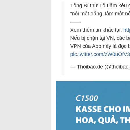
Tổng Bí thư Tô Lâm kêu gọ
“nói một đằng, làm một n
——
Xem thêm tin khác tại:
ht
Nếu bị chặn tại VN, các b
VPN của App này là đọc 
pic.twitter.com/zW0uOfV
— Thoibao.de (@thoibao