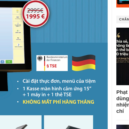
CHÂM
Phạt
dùng
nhiệ
chí