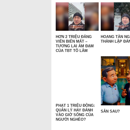
HƠN 2 TRIỆU ĐẢNG
HOANG TÀN N
VIÊN BIẾN MẤT –
THÀNH LẬP ĐẢN
TƯƠNG LAI ẢM ĐẠM
CỦA TBT TÔ LÂM
PHẠT 1 TRIỆU ĐỒNG:
QUẢN LÝ HAY ĐÁNH
SÂN SAU?
VÀO GIỜ SỐNG CỦA
NGƯỜI NGHÈO?