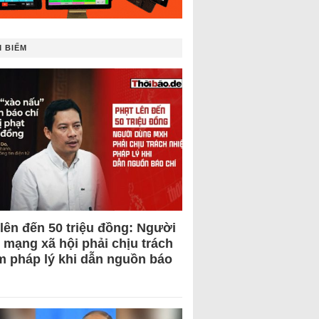
 BIẾM
 lên đến 50 triệu đồng: Người
 mạng xã hội phải chịu trách
m pháp lý khi dẫn nguồn báo