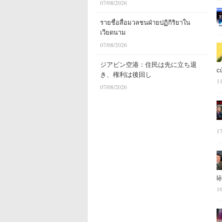
07/08/2026
รายชื่อสื่อมวลชนฝ่ายปฏิกิริยาใน
เวียดนาม
07/08/2026
ジアビン空港：住民は先に立ち退
c
き、権利は後回し
11
07/08/2026
17
l
16