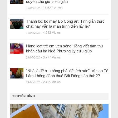
quyền cho giới siêu giàu
17/06/2026
- 14.527 Views
Thanh lọc bộ máy Bộ Công an: Tinh giản thực
chất hay vẫn là màn trình diễn lấy lệ?
16/06/2026
- 4.942 Views
Hàng loạt trẻ em ven sông Hồng viết tâm thư
khẩn cầu bà Ngô Phương Ly cứu giúp
28/05/2026
- 3.777 Views
“Nhà là để ở, không phải để tích sản”: Vì sao Tô
Lâm không đánh thuế Bất Động sản thứ 2?
24/05/2026
- 2.425 Views
TRUYỀN HÌNH