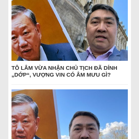
TÔ LÂM VỪA NHẬN CHỦ TỊCH ĐÃ DÍNH
„DỚP“, VƯỢNG VIN CÓ ÂM MƯU GÌ?