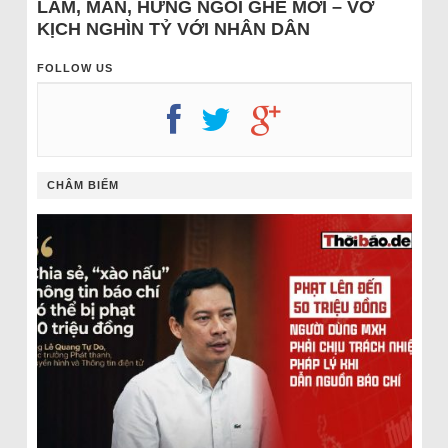
LÂM, MẪN, HƯNG NGỒI GHẾ MỚI – VỞ
KỊCH NGHÌN TỶ VỚI NHÂN DÂN
FOLLOW US
CHÂM BIẾM