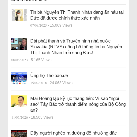
NHIỀU NGƯỜI XEM
Tin bà Nguyễn Thị Thanh Nhàn đang ẩn náu tại
Đức đã được chính thức xác nhận
07/08/2023
- 15.069 Views
Đài phát thanh và Truyền hình nhà nước
Slovakia (RTVS) công bố thông tin bà Nguyễn
Thị Thanh Nhàn trốn sang Đức!
06/08/2023
- 5.165 Views
Ủng hộ Thoibao.de
15/02/2018
- 24.063 Views
Mai Hoàng lập kỷ lục thăng tiến: Vì sao “ngôi
sao” Tây Bắc trở thành điểm nóng của Bộ Công
an?
11/05/2026
- 18.505 Views
Đẩy người nghèo ra đường để nhường đặc