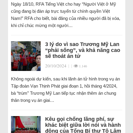
Ngày 18/10, RFA Tiếng Việt cho hay “Người Việt ở Mỹ
cũng đang bị đàn áp trực tuyến từ chính quyền Việt
Nam!” RFA cho biết, bài đăng của nhiều người đã bị xóa,
khi chỉ chúc mừng một người…
3 lý do vì sao Trương Mỹ Lan
“phải sống”, và khả năng cao
sẽ thoát án tử
20/10/2024
|
|
1.146
Không ngoài dự kiến, sau khi lãnh án tử hình trong vụ án
Tập đoàn Vạn Thịnh Phát giai đoạn 1, hồi tháng 4/2024,
bà “trùm” Trương Mỹ Lan tiếp tục nhận thêm án chung
thân trong vụ án giai…
Kêu gọi chống lãng phí, sự
khác biệt giữa lời nói và hành
động của Tổng Bí thư Tô Lâm