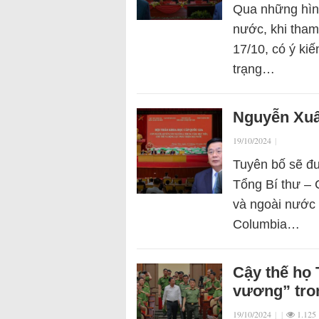
Qua những hình
nước, khi tham
17/10, có ý ki
trạng…
Nguyễn Xuâ
19/10/2024
|
Tuyên bố sẽ đ
Tổng Bí thư – 
và ngoài nước 
Columbia…
Cậy thế họ
vương” tro
19/10/2024
|
|
1.125