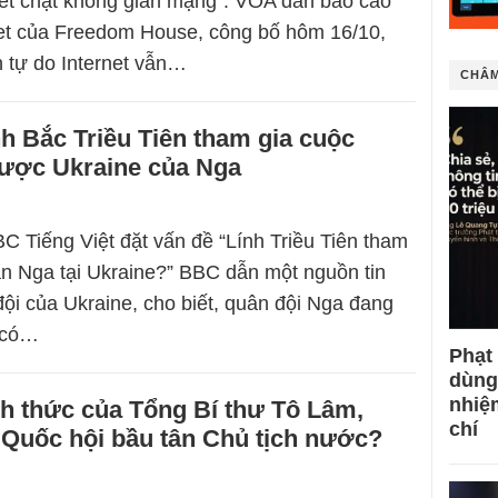
iết chặt không gian mạng”. VOA dẫn báo cáo
net của Freedom House, công bố hôm 16/10,
n tự do Internet vẫn…
CHÂM
nh Bắc Triều Tiên tham gia cuộc
lược Ukraine của Nga
C Tiếng Việt đặt vấn đề “Lính Triều Tiên tham
n Nga tại Ukraine?” BBC dẫn một nguồn tin
đội của Ukraine, cho biết, quân đội Nga đang
ị có…
Phạt
dùng
nhiệ
h thức của Tổng Bí thư Tô Lâm,
chí
 Quốc hội bầu tân Chủ tịch nước?