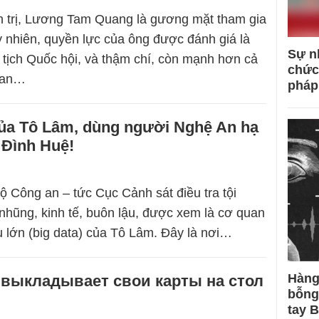
h trị, Lương Tam Quang là gương mặt tham gia
 nhiên, quyền lực của ông được đánh giá là
Sự n
ịch Quốc hội, và thậm chí, còn mạnh hơn cả
chức
Ban…
pháp
ủa Tô Lâm, dùng người Nghệ An hạ
Đình Huệ!
 Công an – tức Cục Cảnh sát điều tra tội
hũng, kinh tế, buôn lậu, được xem là cơ quan
ệu lớn (big data) của Tô Lâm. Đây là nơi…
Hàng
 выкладывает свои карты на стол
bỗng
tay 