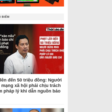
 BIẾM
 lên đến 50 triệu đồng: Người
 mạng xã hội phải chịu trách
m pháp lý khi dẫn nguồn báo