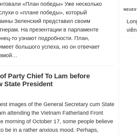
ентовали «План победы» Уже несколько
NEUES
слухи о «плане победы», который
раины Зеленский представил своим
Lon
тнерам. На презентации в парламенте
viên
нец-то узнают подробности. План,
имеет большого успеха, но он отвечает
самой…
of Party Chief To Lam before
w State President
test images of the General Secretary cum State
am attending the Vietnam Fatherland Front
e morning of October 17, some people believe
to be in a rather anxious mood. Perhaps,