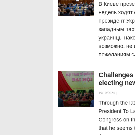
В Киеве през
недель ходят 
президент Ук
западным пар
украинцы нако
возможно, не 
пожеланиям 
Challenges 
electing ne
19/10/2024
|
Through the la
President To L
Congress on th
that he seems 