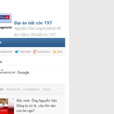
Đại án bắt cóc TXT
Nguyễn Hải Long bị kết án hỗ
trợ mật vụ VN bắt cóc TXT
E
ACEBOOK
TWITTER
GOOGLE+
RSS
H
EST
POPULAR
COMMENTS
TAGS
Bắc ninh: Ông Nguyễn Văn
Dũng bị xử lý, câu hỏi nào
còn bỏ ngỏ?