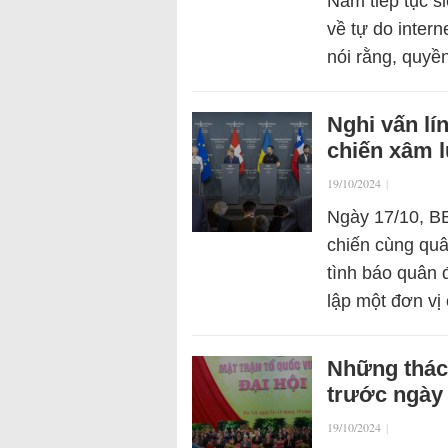
Nam tiếp tục s
về tự do inter
nói rằng, quyề
Nghi vấn lí
chiến xâm 
19/10/2024
|
Ngày 17/10, BB
chiến cùng quâ
tình báo quân 
lập một đơn v
Những thác
trước ngày
19/10/2024
|