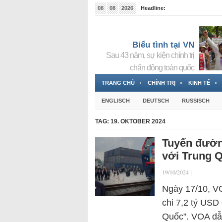
08
08
2026
Headline:
Tin bà Nguyễn Thị Thanh Nhàn đang ẩn náu tại Đức
Biểu tình tại VN
Sau 43 năm, sự kiện chính trị
chấn động toàn quốc
TRANG CHỦ
CHÍNH TRỊ
KINH TẾ
ENGLISCH
DEUTSCH
RUSSISCH
TAG:
19. OKTOBER 2024
Tuyến đường
với Trung Q
19/10/2024
|
Ngày 17/10, VO
chi 7,2 tỷ USD
Quốc”. VOA dẫ