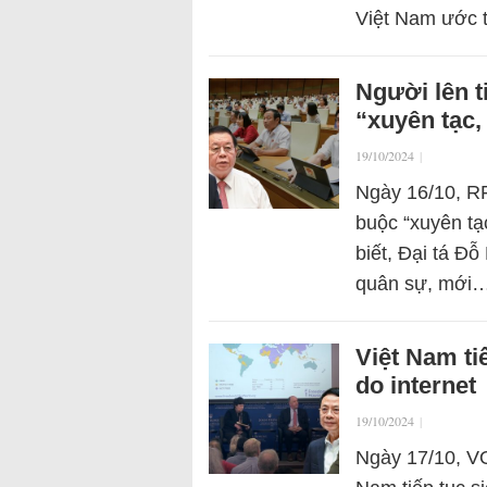
Việt Nam ước 
Người lên t
“xuyên tạc,
19/10/2024
|
Ngày 16/10, RF
buộc “xuyên tạ
biết, Đại tá Đ
quân sự, mới
Việt Nam ti
do internet
19/10/2024
|
Ngày 17/10, VO