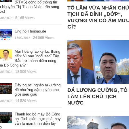
(RTVS) công bố thông tin
à Nguyễn Thị Thanh Nhàn trốn sang
TÔ LÂM VỪA NHẬN CHỦ
ức!
TỊCH ĐÃ DÍNH „DỚP“,
/08/2023
- 5.165 Views
VƯỢNG VIN CÓ ÂM MƯ
GÌ?
Ủng hộ Thoibao.de
15/02/2018
- 24.069 Views
Mai Hoàng lập kỷ lục thăng
tiến: Vì sao “ngôi sao” Tây
Bắc trở thành điểm nóng
ủa Bộ Công an?
/05/2026
- 18.509 Views
Đẩy người nghèo ra đường
ĐÁ LƯƠNG CƯỜNG, TÔ
để nhường đặc quyền cho
giới siêu giàu
LÂM LÊN CHỦ TỊCH
/06/2026
- 14.529 Views
NƯỚC
Thanh lọc bộ máy Bộ Công
an: Tinh giản thực chất hay
vẫn là màn trình diễn lấy
ệ?