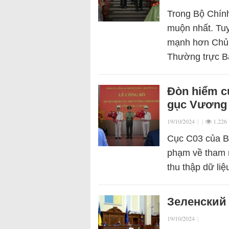
Trong Bộ Chín
muộn nhất. Tuy
mạnh hơn Chủ t
Thường trực 
Đòn hiểm c
gục Vương 
19/10/2024
|
|
1.226
Cục C03 của Bộ
phạm về tham n
thu thập dữ li
Зеленский
19/10/2024
|