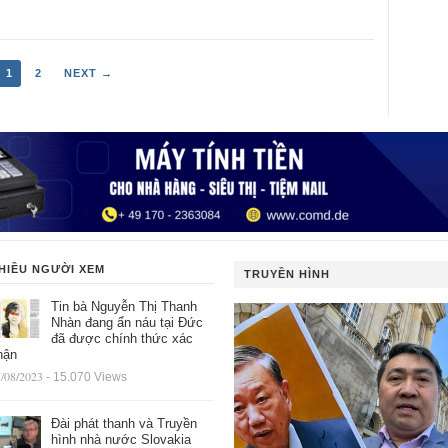
1
2
NEXT →
HIỀU NGƯỜI XEM
TRUYỀN HÌNH
Tin bà Nguyễn Thị Thanh
Nhàn đang ẩn náu tại Đức
đã được chính thức xác
hận
/08/2023
- 15.070 Views
Đài phát thanh và Truyền
hình nhà nước Slovakia