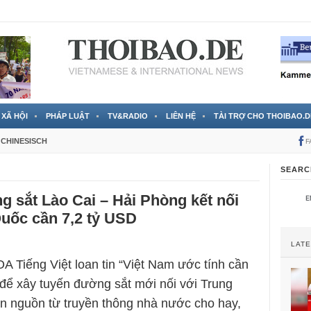
 đã được chính thức xác nhận
3 Jahren ago
XÃ HỘI
PHÁP LUẬT
TV&RADIO
LIÊN HỆ
TÀI TRỢ CHO THOIBAO.D
CHINESISCH
F
SEARC
 sắt Lào Cai – Hải Phòng kết nối
uốc cần 7,2 tỷ USD
LAT
A Tiếng Việt loan tin “Việt Nam ước tính cần
 để xây tuyến đường sắt mới nối với Trung
n nguồn từ truyền thông nhà nước cho hay,