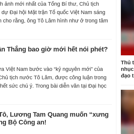
 ảnh mới nhất của Tổng Bí thư, Chủ tịch
 dự Đại hội Mặt trận Tổ quốc Việt Nam sáng
ến cho rằng, ông Tô Lâm hình như ở trong tâm
n Thắng bao giờ mới hết nói phét?
Thủ 
ưa Việt Nam bước vào “kỷ nguyên mới” của
nhục 
đạo 
Chủ tịch nước Tô Lâm, được công luận trong
hết sức chú ý. Trong bài diễn văn tại Đại học
 Tô, Lương Tam Quang muốn “xưng
ng Bộ Công an!