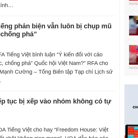
08/08
tính…
iếng phản biện vẫn luôn bị chụp mũ
 chống phá”
A Tiếng Việt bình luận “Ý kiến đối với cáo
c, chống phá” Quốc hội Việt Nam?” RFA cho
08/08
ỗ Mạnh Cường – Tổng Biên tập Tạp chí Lịch sử
…
ếp tục bị xếp vào nhóm không có tự
A Tiếng Việt cho hay “Freedom House: Việt