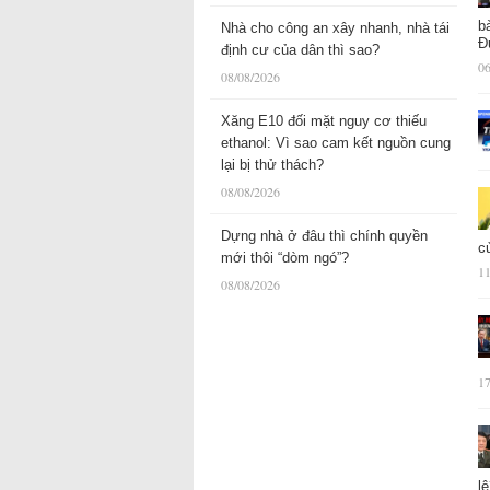
b
Nhà cho công an xây nhanh, nhà tái
Đ
định cư của dân thì sao?
06
08/08/2026
Xăng E10 đối mặt nguy cơ thiếu
ethanol: Vì sao cam kết nguồn cung
lại bị thử thách?
08/08/2026
Dựng nhà ở đâu thì chính quyền
c
mới thôi “dòm ngó”?
11
08/08/2026
17
l