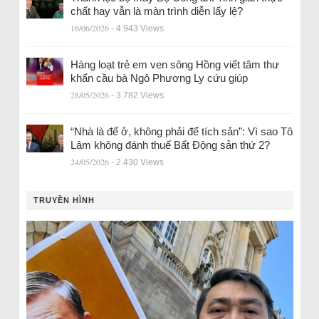
chất hay vẫn là màn trình diễn lấy lệ?
16/06/2026
- 4.943 Views
Hàng loạt trẻ em ven sông Hồng viết tâm thư
khẩn cầu bà Ngô Phương Ly cứu giúp
28/05/2026
- 3.782 Views
“Nhà là để ở, không phải để tích sản”: Vì sao Tô
Lâm không đánh thuế Bất Động sản thứ 2?
24/05/2026
- 2.430 Views
TRUYỀN HÌNH