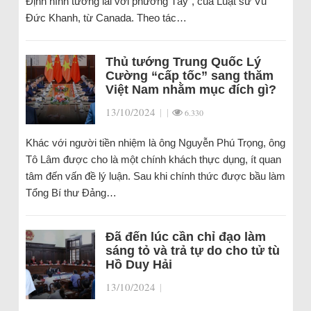
Định hình tương lai với phương Tây”, của Luật sư Vũ
Đức Khanh, từ Canada. Theo tác…
Thủ tướng Trung Quốc Lý
Cường “cấp tốc” sang thăm
Việt Nam nhằm mục đích gì?
13/10/2024
|
|
6.330
Khác với người tiền nhiệm là ông Nguyễn Phú Trọng, ông
Tô Lâm được cho là một chính khách thực dụng, ít quan
tâm đến vấn đề lý luận. Sau khi chính thức được bầu làm
Tổng Bí thư Đảng…
Đã đến lúc cần chỉ đạo làm
sáng tỏ và trả tự do cho tử tù
Hồ Duy Hải
13/10/2024
|