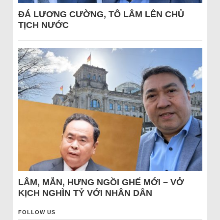
ĐÁ LƯƠNG CƯỜNG, TÔ LÂM LÊN CHỦ
TỊCH NƯỚC
LÂM, MẪN, HƯNG NGỒI GHẾ MỚI – VỞ
KỊCH NGHÌN TỶ VỚI NHÂN DÂN
FOLLOW US