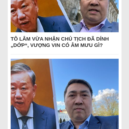
TÔ LÂM VỪA NHẬN CHỦ TỊCH ĐÃ DÍNH
„DỚP“, VƯỢNG VIN CÓ ÂM MƯU GÌ?