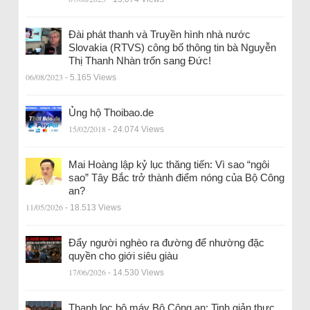
Đài phát thanh và Truyền hình nhà nước
Slovakia (RTVS) công bố thông tin bà Nguyễn
Thị Thanh Nhàn trốn sang Đức!
06/08/2023
- 5.165 Views
Ủng hộ Thoibao.de
15/02/2018
- 24.074 Views
Mai Hoàng lập kỷ lục thăng tiến: Vì sao “ngôi
sao” Tây Bắc trở thành điểm nóng của Bộ Công
an?
11/05/2026
- 18.513 Views
Đẩy người nghèo ra đường để nhường đặc
quyền cho giới siêu giàu
17/06/2026
- 14.530 Views
Thanh lọc bộ máy Bộ Công an: Tinh giản thực