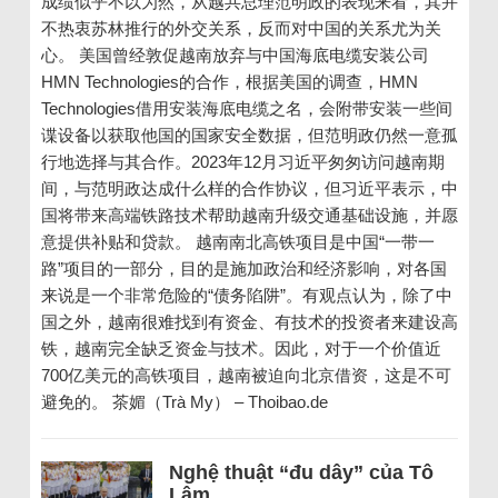
成绩似乎不以为然，从越共总理范明政的表现来看，其并
不热衷苏林推行的外交关系，反而对中国的关系尤为关
心。 美国曾经敦促越南放弃与中国海底电缆安装公司
HMN Technologies的合作，根据美国的调查，HMN
Technologies借用安装海底电缆之名，会附带安装一些间
谍设备以获取他国的国家安全数据，但范明政仍然一意孤
行地选择与其合作。2023年12月习近平匆匆访问越南期
间，与范明政达成什么样的合作协议，但习近平表示，中
国将带来高端铁路技术帮助越南升级交通基础设施，并愿
意提供补贴和贷款。 越南南北高铁项目是中国“一带一
路”项目的一部分，目的是施加政治和经济影响，对各国
来说是一个非常危险的“债务陷阱”。有观点认为，除了中
国之外，越南很难找到有资金、有技术的投资者来建设高
铁，越南完全缺乏资金与技术。因此，对于一个价值近
700亿美元的高铁项目，越南被迫向北京借资，这是不可
避免的。 茶媚（Trà My） – Thoibao.de
Nghệ thuật “đu dây” của Tô
Lâm