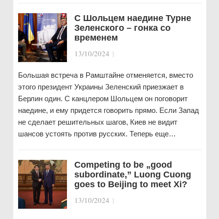
С Шольцем наедине Турне
Зеленского – гонка со
временем
13/10/2024
|
Большая встреча в Рамштайне отменяется, вместо
этого президент Украины Зеленский приезжает в
Берлин один. С канцлером Шольцем он поговорит
наедине, и ему придется говорить прямо. Если Запад
не сделает решительных шагов, Киев не видит
шансов устоять против русских. Теперь еще…
Competing to be „good
subordinate,” Luong Cuong
goes to Beijing to meet Xi?
13/10/2024
|