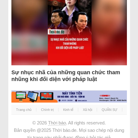
Sự nhục nhã của những quan chức tham
nhũng khi đối diện với pháp luật
Trang chủ
Chính trị
Kinh tế
Xã hội
QUÂN SỰ
© 2026
Thời báo
. All rights reserved.
Bản quyền @2025 Thời báo.de. Mọi sao chép nội dung
từ trang này phải được đồng ý bởi tác giả