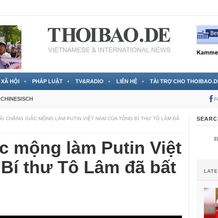
 đã được chính thức xác nhận
3 Jahren ago
XÃ HỘI
PHÁP LUẬT
TV&RADIO
LIÊN HỆ
TÀI TRỢ CHO THOIBAO.D
CHINESISCH
F
ẢI CHĂNG GIẤC MỘNG LÀM PUTIN VIỆT NAM CỦA TỔNG BÍ THƯ TÔ LÂM ĐÃ
SEARC
c mộng làm Putin Việt
Bí thư Tô Lâm đã bất
LAT