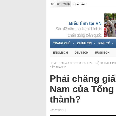
08
08
2026
Headline:
Tin bà Nguyễn Thị Thanh Nhàn đang ẩn náu tại Đức
Biểu tình tại VN
Sau 43 năm, sự kiện chính trị
chấn động toàn quốc
TRANG CHỦ
CHÍNH TRỊ
KINH TẾ
ENGLISCH
DEUTSCH
RUSSISCH
HOME
2024
SEPTEMBER
22
NỘI CHÍNH
PH
BẤT THÀNH?
Phải chăng giấ
Nam của Tổng 
thành?
22/09/2024
|