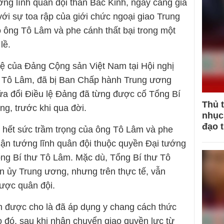
ớng lĩnh quân đội thân Bắc Kinh, ngày càng gia
với sự toa rập của giới chức ngoại giao Trung
o ông Tô Lâm và phe cánh thất bại trong một
lề.
 lệ của Đảng Cộng sản Việt Nam tại Hội nghị
 Tô Lâm, đã bị Ban Chấp hành Trung ương
ửa đổi Điều lệ Đảng đã từng được cố Tổng Bí
Thủ 
g, trước khi qua đời.
nhục 
đạo 
à hết sức trầm trọng của ông Tô Lâm và phe
phận tướng lĩnh quân đội thuộc quyền Đại tướng
ng Bí thư Tô Lâm. Mặc dù, Tổng Bí thư Tô
 ủy Trung ương, nhưng trên thực tế, vẫn
ược quân đội.
được cho là đã áp dụng y chang cách thức
 đó, sau khi nhận chuyển giao quyền lực từ