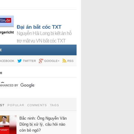
Đại án bắt cóc TXT
Nguyễn Hải Long bị kết án hỗ
trợ mật vụ VN bắt cóc TXT
E
ACEBOOK
TWITTER
GOOGLE+
RSS
H
EST
POPULAR
COMMENTS
TAGS
Bắc ninh: Ông Nguyễn Văn
Dũng bị xử lý, câu hỏi nào
còn bỏ ngỏ?