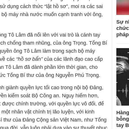
sử dụng cách thức “lật hồ sơ”, moi ra các sai
 bộ máy nhà nước muốn cạnh tranh với ông,
Sự n
chức
pháp
ng Tô Lâm đã nổi lên với vai trò là cánh tay
 dịch chống tham nhũng, của ông Trọng. Tổng Bí
 quyền ông Tô Lâm làm trong sạch bộ máy
 về các
“hồ sơ bẩn”
của các lãnh đạo cao cấp
n Tô Lâm đã dành phần lớn thời gian, cho
hức Tổng Bí thư của ông Nguyễn Phú Trọng.
 giành quyền lực tối cao trong nội bộ Đảng,
uyền kiểm soát Bộ Công an. Nguy hiểm hơn,
 được chính trường, với quyền lực vô đối, để
, một nhân vật chính trị lão luyện, với kinh
Hàng
bỗng
í thư của Đảng Cộng sản Việt Nam, như Tổng
tay 
 qua đời, vẫn luôn phải dựa vào sự thuyết phục