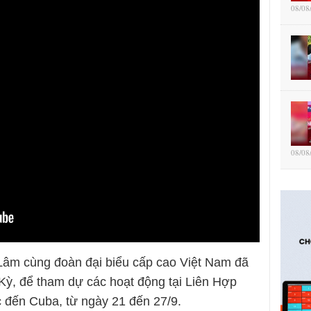
08/08
08/08
Lâm cùng đoàn đại biểu cấp cao Việt Nam đã
Kỳ, để tham dự các hoạt động tại Liên Hợp
 đến Cuba, từ ngày 21 đến 27/9.