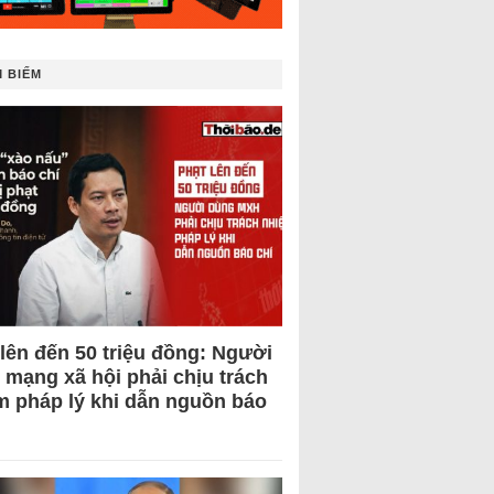
 BIẾM
 lên đến 50 triệu đồng: Người
 mạng xã hội phải chịu trách
m pháp lý khi dẫn nguồn báo