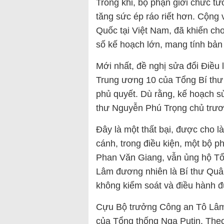
Trong khi, bộ phận giới chức tư
tăng sức ép ráo riết hơn. Cộng 
Quốc tại Việt Nam, đã khiến ch
số kế hoạch lớn, mang tính bản 
Mới nhất, đề nghị sửa đổi Điều
Trung ương 10 của Tổng Bí thư
phủ quyết. Dù rằng, kế hoạch s
thư Nguyễn Phú Trọng chủ trươn
Đây là một thất bại, được cho l
cánh, trong điều kiện, một bộ 
Phan Văn Giang, vẫn ủng hộ Tổ
Lâm đương nhiên là Bí thư Quân
không kiểm soát và điều hành đ
Cựu Bộ trưởng Công an Tô Lâm 
của Tổng thống Nga Putin. Theo