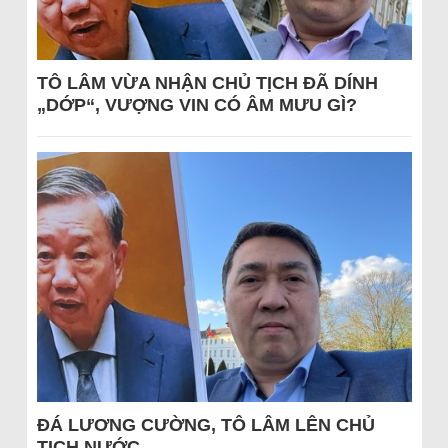
TÔ LÂM VỪA NHẬN CHỦ TỊCH ĐÃ DÍNH
„DỚP“, VƯỢNG VIN CÓ ÂM MƯU GÌ?
ĐÁ LƯƠNG CƯỜNG, TÔ LÂM LÊN CHỦ
TỊCH NƯỚC