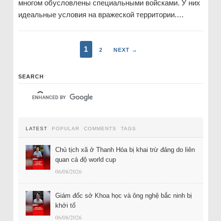
многом обусловлены специальными войсками. У них
идеальные условия на вражеской территории.…
1
2
NEXT →
SEARCH
LATEST
POPULAR
COMMENTS
TAGS
Chủ tịch xã ở Thanh Hóa bị khai trừ đảng do liên
quan cá độ world cup
06/08/2026
Giám đốc sở Khoa học và ông nghệ bắc ninh bị
khởi tố
06/08/2026