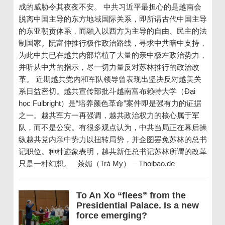
成的威胁令其夜夜不安。 中共习近平最担心的是越南会
脱离中国主导的东方地域国际关系，即所谓古代中国主导
的东亚朝贡体系，而融入以西方为主导的自由、民主的法
制国家。阮富仲推行极作政治路线，寻求中共暗中支持，
为此中共已在越共内部培植了大量的亲中极左政治势力，
并听从中共的指示，尽一切力量反对苏林推行的政治改
革。 近期越共党内和军队领导曾表现出坚决反对越美关
系日益密切。越共宣传部批斗越南富布赖特大学（Đại
học Fulbright）是“培养颜色革命”案件即是强有力的证据
之一。越共军方一再强调，越共政治权力的核心属于军
队，而不是公安。有很多观点认为，中共当局正在幕后操
纵越共党内亲中势力以扭转局势，并企图罢免苏林的总书
记职位。种种迹象表明，越共新任总书记苏林所谓的改革
只是一种幻想。 茶媚（Trà My） – Thoibao.de
To An Xo “flees” from the
Presidential Palace. Is a new
force emerging?