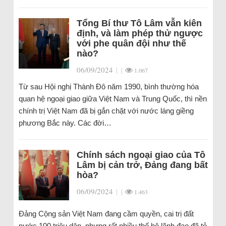
Tổng Bí thư Tô Lâm vẫn kiên
định, và làm phép thử ngược
với phe quân đội như thế
nào?
06/09/2024
|
|
1.067
Từ sau Hội nghị Thành Đô năm 1990, bình thường hóa
quan hệ ngoại giao giữa Việt Nam và Trung Quốc, thì nền
chính trị Việt Nam đã bị gắn chặt với nước láng giềng
phương Bắc này. Các đời…
Chính sách ngoại giao của Tô
Lâm bị cản trở, Đảng đang bất
hòa?
06/09/2024
|
|
1.463
Đảng Cộng sản Việt Nam đang cầm quyền, cai trị đất
nước 100 triệu dân, nhưng rất nhiều thế hệ lãnh đạo đã tỏ