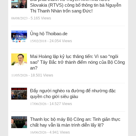
Slovakia (RTVS) công bố thông tin bà Nguyễn
Thị Thanh Nhàn trốn sang Đức!
06/08/2023
- 5.165 Views
Ủng hộ Thoibao.de
15/02/2018
- 24.054 Views
Mai Hoàng lập kỷ lục thăng tiến: Vì sao “ngôi
sao” Tây Bắc trở thành điểm nóng của Bộ Công
an?
11/05/2026
- 18.501 Views
Đẩy người nghèo ra đường để nhường đặc
quyền cho giới siêu giàu
17/06/2026
- 14.527 Views
Thanh lọc bộ máy Bộ Công an: Tinh giản thực
chất hay vẫn là màn trình diễn lấy lệ?
16/06/2026
- 4.941 Views