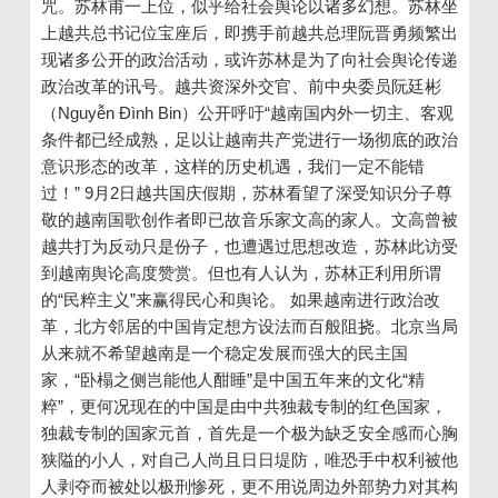
咒。苏林甫一上位，似乎给社会舆论以诸多幻想。苏林坐
上越共总书记位宝座后，即携手前越共总理阮晋勇频繁出
现诸多公开的政治活动，或许苏林是为了向社会舆论传递
政治改革的讯号。越共资深外交官、前中央委员阮廷彬
（Nguyễn Đình Bin）公开呼吁“越南国内外一切主、客观
条件都已经成熟，足以让越南共产党进行一场彻底的政治
意识形态的改革，这样的历史机遇，我们一定不能错
过！” 9月2日越共国庆假期，苏林看望了深受知识分子尊
敬的越南国歌创作者即已故音乐家文高的家人。文高曾被
越共打为反动只是份子，也遭遇过思想改造，苏林此访受
到越南舆论高度赞赏。但也有人认为，苏林正利用所谓
的“民粹主义”来赢得民心和舆论。 如果越南进行政治改
革，北方邻居的中国肯定想方设法而百般阻挠。北京当局
从来就不希望越南是一个稳定发展而强大的民主国
家，“卧榻之侧岂能他人酣睡”是中国五年来的文化“精
粹”，更何况现在的中国是由中共独裁专制的红色国家，
独裁专制的国家元首，首先是一个极为缺乏安全感而心胸
狭隘的小人，对自己人尚且日日堤防，唯恐手中权利被他
人剥夺而被处以极刑惨死，更不用说周边外部势力对其构