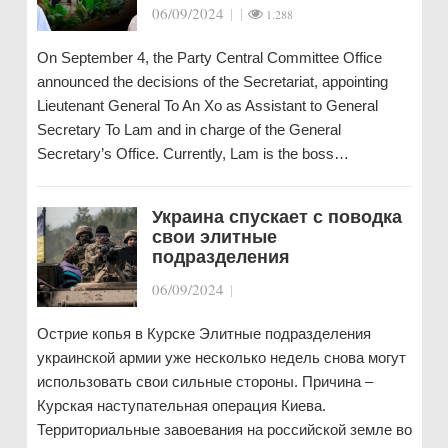
06/09/2024
|
|
1.288
On September 4, the Party Central Committee Office
announced the decisions of the Secretariat, appointing
Lieutenant General To An Xo as Assistant to General
Secretary To Lam and in charge of the General
Secretary’s Office. Currently, Lam is the boss…
Украина спускает с поводка
свои элитные
подразделения
06/09/2024
|
Острие копья в Курске Элитные подразделения
украинской армии уже несколько недель снова могут
использовать свои сильные стороны. Причина –
Курская наступательная операция Киева.
Территориальные завоевания на российской земле во