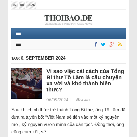
07
08
2026
6. SEPTEMBER 2024
TAG:
Vì sao việc cải cách của Tổng
Bí thư Tô Lâm là câu chuyện
xa vời và khó thành hiện
thực?
06/09/2024
|
|
4.440
Sau khi chính thức trở thành Tổng Bí thư, ông Tô Lâm đã
đưa ra tuyên bố: “Việt Nam sẽ tiến vào một kỷ nguyên
mới, kỷ nguyên vươn mình của dân tộc”. Đồng thời, ông
cũng cam kết, sẽ…