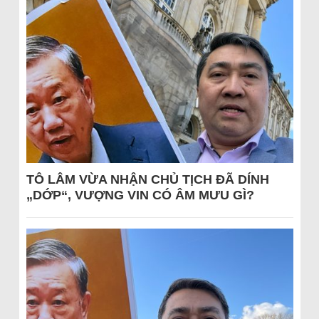
TÔ LÂM VỪA NHẬN CHỦ TỊCH ĐÃ DÍNH
„DỚP“, VƯỢNG VIN CÓ ÂM MƯU GÌ?