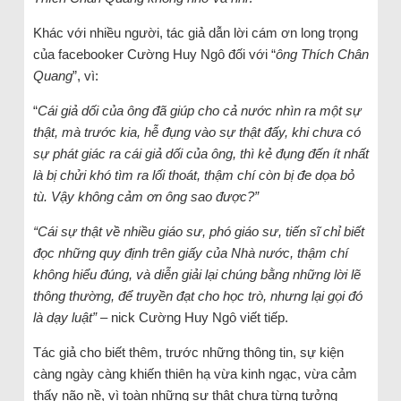
Khác với nhiều người, tác giả dẫn lời cám ơn long trọng
của facebooker Cường Huy Ngô đối với “
ông Thích Chân
Quang
”, vì:
“
Cái giả dối của ông đã giúp cho cả nước nhìn ra một sự
thật, mà trước kia, hễ đụng vào sự thật đấy, khi chưa có
sự phát giác ra cái giả dối của ông, thì kẻ đụng đến ít nhất
là bị chửi khó tìm ra lối thoát, thậm chí còn bị đe dọa bỏ
tù. Vậy không cảm ơn ông sao được?”
“Cái sự thật về nhiều giáo sư, phó giáo sư, tiến sĩ chỉ biết
đọc những quy định trên giấy của Nhà nước, thậm chí
không hiểu đúng, và diễn giải lại chúng bằng những lời lẽ
thông thường, để truyền đạt cho học trò, nhưng lại gọi đó
là dạy luật” –
nick Cường Huy Ngô viết tiếp.
Tác giả cho biết thêm, trước những thông tin, sự kiện
càng ngày càng khiến thiên hạ vừa kinh ngạc, vừa cảm
thấy não nề, vì toàn những sự thật chưa từng tưởng