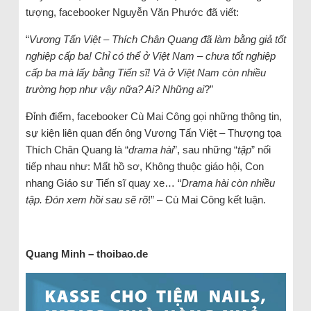
tượng, facebooker Nguyễn Văn Phước đã viết:
“
Vương Tấn Việt – Thích Chân Quang đã làm bằng giả tốt
nghiệp cấp ba! Chỉ có thể ở Việt Nam – chưa tốt nghiệp
cấp ba mà lấy bằng Tiến sĩ! Và ở Việt Nam còn nhiều
trường hợp như vậy nữa? Ai? Những ai
?”
Đỉnh điểm, facebooker Cù Mai Công gọi những thông tin,
sự kiện liên quan đến ông Vương Tấn Việt – Thượng tọa
Thích Chân Quang là “
drama hài
”, sau những “
tập
” nối
tiếp nhau như: Mất hồ sơ, Không thuộc giáo hội, Con
nhang Giáo sư Tiến sĩ quay xe… “
Drama hài còn nhiều
tập. Đón xem hồi sau sẽ rõ
!” – Cù Mai Công kết luận.
Quang Minh – thoibao.de