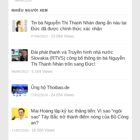
NHIỀU NGƯỜI XEM
Tin bà Nguyễn Thị Thanh Nhàn đang ẩn náu tại
Đức đã được chính thức xác nhận
07/08/2023
- 15.064 Views
Đài phát thanh và Truyền hình nhà nước
Slovakia (RTVS) công bố thông tin bà Nguyễn
Thị Thanh Nhàn trốn sang Đức!
06/08/2023
- 5.164 Views
Ủng hộ Thoibao.de
15/02/2018
- 24.054 Views
Mai Hoàng lập kỷ lục thăng tiến: Vì sao “ngôi
sao” Tây Bắc trở thành điểm nóng của Bộ Công
an?
11/05/2026
- 18.500 Views