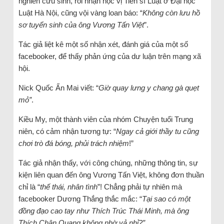
nghiên cứu sinh, rồi nhận học vị Tiến sĩ Luật ở Đại học
Luật Hà Nội, cũng vội vàng loan báo: “
Không còn lưu hồ
sơ tuyển sinh của ông Vương Tấn Việt
”.
Tác giả liệt kê một số nhận xét, đánh giá của một số
facebooker, để thấy phản ứng của dư luận trên mạng xã
hội.
Nick Quốc Ấn Mai viết: “
Giờ quay lưng y chang gà quẹt
mỏ”
.
Kiều My, một thành viên của nhóm Chuyện tuổi Trung
niên, có cảm nhận tương tự: “
Ngay cả giới thầy tu cũng
chơi trò đá bóng, phủi trách nhiệm
!”
Tác giả nhận thấy, với công chúng, những thông tin, sự
kiện liên quan đến ông Vương Tấn Việt, không đơn thuần
chỉ là “
thế thái, nhân tình
”! Chẳng phải tự nhiên mà
facebooker Dương Thắng thắc mắc: “
Tại sao có một
đồng đạo cao tay như Thích Trúc Thái Minh, mà ông
Thích Chân Quang không nhờ vả nhỉ?”