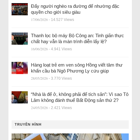
Đẩy người nghèo ra đường để nhường đặc
quyền cho giới siêu giàu
17/06/2026
- 14.527 Views
Thanh lọc bộ máy Bộ Công an: Tinh giản thực
chất hay vẫn là màn trình diễn lấy lệ?
16/06/2026
- 4.941 Views
Hàng loạt trẻ em ven sông Hồng viết tâm thư
khẩn cầu bà Ngô Phương Ly cứu giúp
28/05/2026
- 3.770 Views
“Nhà là để ở, không phải để tích sản”: Vì sao Tô
Lâm không đánh thuế Bất Động sản thứ 2?
24/05/2026
- 2.421 Views
TRUYỀN HÌNH