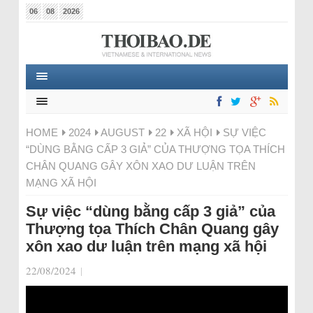
06
08
2026
HOME
2024
AUGUST
22
XÃ HỘI
SỰ VIỆC
“DÙNG BẰNG CẤP 3 GIẢ” CỦA THƯỢNG TỌA THÍCH
CHÂN QUANG GÂY XÔN XAO DƯ LUẬN TRÊN
MẠNG XÃ HỘI
Sự việc “dùng bằng cấp 3 giả” của
Thượng tọa Thích Chân Quang gây
xôn xao dư luận trên mạng xã hội
22/08/2024
|