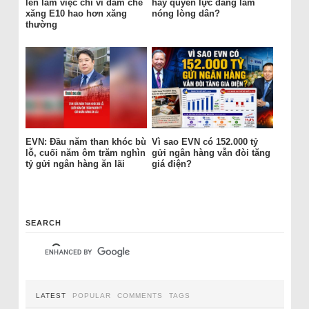
lên làm việc chỉ vì dám chê
hay quyền lực đang làm
xăng E10 hao hơn xăng
nóng lòng dân?
thường
EVN: Đầu năm than khóc bù
Vì sao EVN có 152.000 tỷ
lỗ, cuối năm ôm trăm nghìn
gửi ngân hàng vẫn đòi tăng
tỷ gửi ngân hàng ăn lãi
giá điện?
SEARCH
LATEST
POPULAR
COMMENTS
TAGS