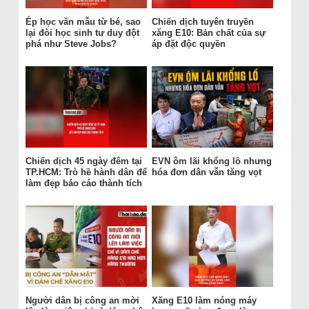
Ép học văn mẫu từ bé, sao
Chiến dịch tuyên truyền
lại đòi học sinh tư duy đột
xăng E10: Bản chất của sự
phá như Steve Jobs?
áp đặt độc quyền
Chiến dịch 45 ngày đêm tại
EVN ôm lãi khổng lồ nhưng
TP.HCM: Trò hề hành dân để
hóa đơn dân vẫn tăng vọt
làm đẹp báo cáo thành tích
Người dân bị công an mời
Xăng E10 làm nóng máy