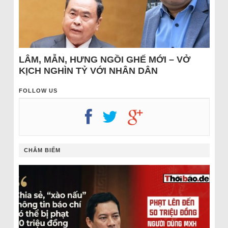
LÂM, MẪN, HƯNG NGỒI GHẾ MỚI – VỞ
KỊCH NGHÌN TỶ VỚI NHÂN DÂN
FOLLOW US
CHÂM BIẾM