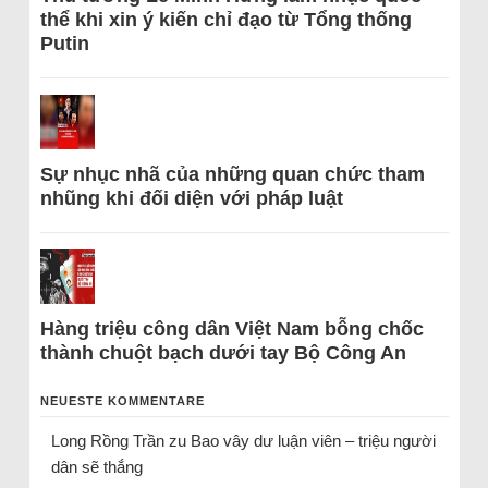
thể khi xin ý kiến chỉ đạo từ Tổng thống
Putin
Sự nhục nhã của những quan chức tham
nhũng khi đối diện với pháp luật
Hàng triệu công dân Việt Nam bỗng chốc
thành chuột bạch dưới tay Bộ Công An
NEUESTE KOMMENTARE
Long Rồng Trần
zu
Bao vây dư luận viên – triệu người
dân sẽ thắng