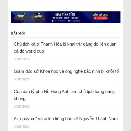
BÀI MỚI
Chủ tịch xã ở Thanh Hóa bị khai trừ đảng do liên quan
cá độ world cup
06/08/2026
Giám đốc sở Khoa học và ông nghệ bắc ninh bị khởi tố
06/08/2026
Con dâu tỷ phú Hồ Hùng Anh làm chủ tịch hãng hàng
không
06/08/2026
Ai „quay xe“ và ai lên tiếng bảo vệ Nguyễn Thành Nam
06/08/2026