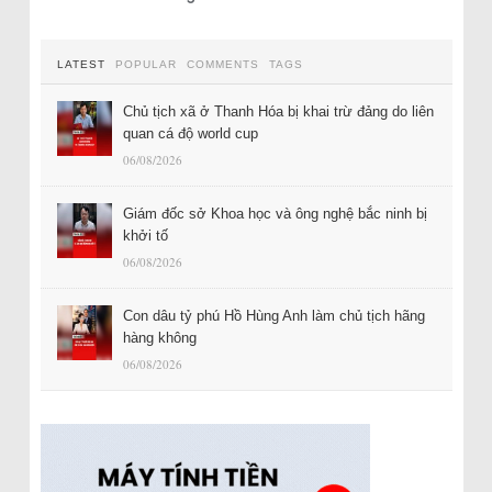
LATEST
POPULAR
COMMENTS
TAGS
Chủ tịch xã ở Thanh Hóa bị khai trừ đảng do liên
quan cá độ world cup
06/08/2026
Giám đốc sở Khoa học và ông nghệ bắc ninh bị
khởi tố
06/08/2026
Con dâu tỷ phú Hồ Hùng Anh làm chủ tịch hãng
hàng không
06/08/2026