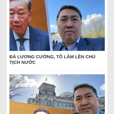
ĐÁ LƯƠNG CƯỜNG, TÔ LÂM LÊN CHỦ
TỊCH NƯỚC