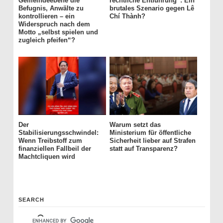
Gemeindeebene die
rechtliche Entführung“: Ein
Befugnis, Anwälte zu
brutales Szenario gegen Lê
kontrollieren – ein
Chí Thành?
Widerspruch nach dem
Motto „selbst spielen und
zugleich pfeifen“?
Der
Warum setzt das
Stabilisierungsschwindel:
Ministerium für öffentliche
Wenn Treibstoff zum
Sicherheit lieber auf Strafen
finanziellen Fallbeil der
statt auf Transparenz?
Machtcliquen wird
SEARCH