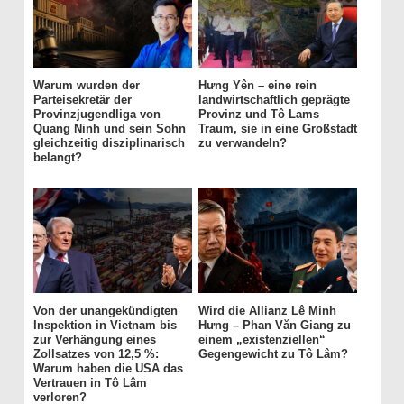
Warum wurden der
Hưng Yên – eine rein
Parteisekretär der
landwirtschaftlich geprägte
Provinzjugendliga von
Provinz und Tô Lams
Quang Ninh und sein Sohn
Traum, sie in eine Großstadt
gleichzeitig disziplinarisch
zu verwandeln?
belangt?
Von der unangekündigten
Wird die Allianz Lê Minh
Inspektion in Vietnam bis
Hưng – Phan Văn Giang zu
zur Verhängung eines
einem „existenziellen“
Zollsatzes von 12,5 %:
Gegengewicht zu Tô Lâm?
Warum haben die USA das
Vertrauen in Tô Lâm
verloren?