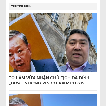
TRUYỀN HÌNH
TÔ LÂM VỪA NHẬN CHỦ TỊCH ĐÃ DÍNH
„DỚP“, VƯỢNG VIN CÓ ÂM MƯU GÌ?