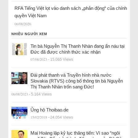
RFA Tiếng Việt lọt vào danh sách „phản động“ của chính
quyền Việt Nam
06/08/2026
NHIỀU NGƯỜI XEM
Tin bà Nguyễn Thị Thanh Nhàn đang ẩn náu tại
Đức đã được chính thức xác nhận
07/08/2023
- 15.065 Views
Đài phát thanh và Truyền hình nhà nước
Slovakia (RTVS) công bố thông tin bà Nguyễn
Thị Thanh Nhàn trốn sang Đức!
06/08/2023
- 5.164 Views
Ủng hộ Thoibao.de
15/02/2018
- 24.054 Views
Mai Hoàng lập kỷ lục thăng tiến: Vì sao “ngôi