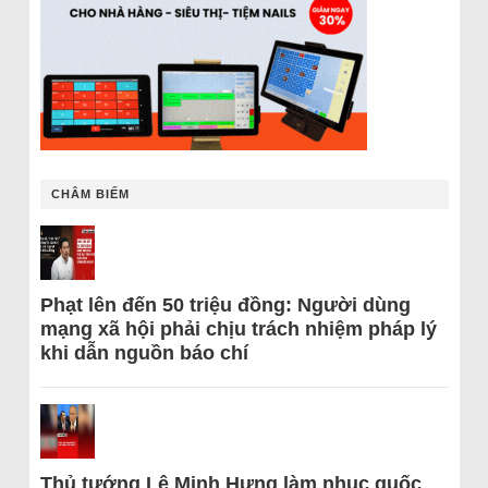
CHÂM BIẾM
Phạt lên đến 50 triệu đồng: Người dùng
mạng xã hội phải chịu trách nhiệm pháp lý
khi dẫn nguồn báo chí
Thủ tướng Lê Minh Hưng làm nhục quốc