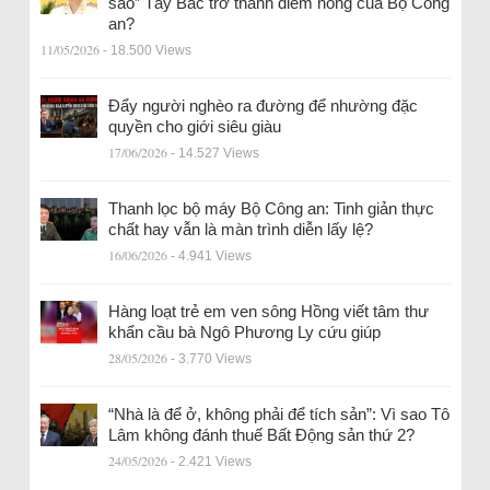
sao” Tây Bắc trở thành điểm nóng của Bộ Công
an?
11/05/2026
- 18.500 Views
Đẩy người nghèo ra đường để nhường đặc
quyền cho giới siêu giàu
17/06/2026
- 14.527 Views
Thanh lọc bộ máy Bộ Công an: Tinh giản thực
chất hay vẫn là màn trình diễn lấy lệ?
16/06/2026
- 4.941 Views
Hàng loạt trẻ em ven sông Hồng viết tâm thư
khẩn cầu bà Ngô Phương Ly cứu giúp
28/05/2026
- 3.770 Views
“Nhà là để ở, không phải để tích sản”: Vì sao Tô
Lâm không đánh thuế Bất Động sản thứ 2?
24/05/2026
- 2.421 Views