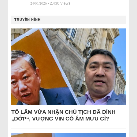
24/05/2026
- 2.430 Views
TRUYỀN HÌNH
TÔ LÂM VỪA NHẬN CHỦ TỊCH ĐÃ DÍNH
„DỚP“, VƯỢNG VIN CÓ ÂM MƯU GÌ?