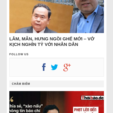
LÂM, MẪN, HƯNG NGỒI GHẾ MỚI – VỞ
KỊCH NGHÌN TỶ VỚI NHÂN DÂN
FOLLOW US
CHÂM BIẾM