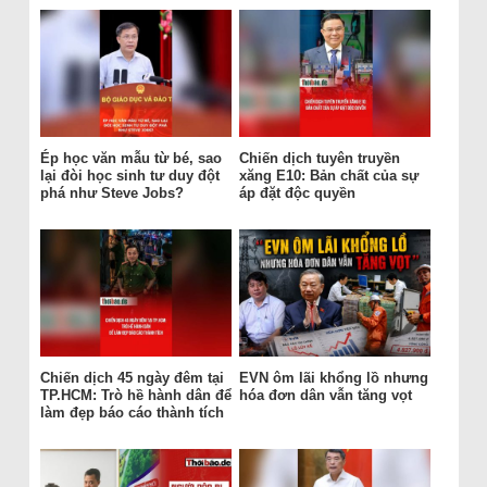
Ép học văn mẫu từ bé, sao
Chiến dịch tuyên truyền
lại đòi học sinh tư duy đột
xăng E10: Bản chất của sự
phá như Steve Jobs?
áp đặt độc quyền
Chiến dịch 45 ngày đêm tại
EVN ôm lãi khổng lồ nhưng
TP.HCM: Trò hề hành dân để
hóa đơn dân vẫn tăng vọt
làm đẹp báo cáo thành tích