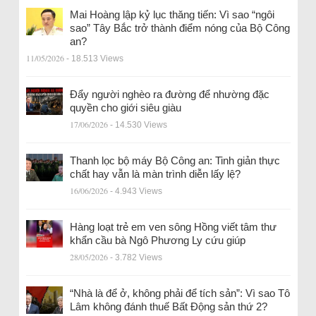
Mai Hoàng lập kỷ lục thăng tiến: Vì sao “ngôi
sao” Tây Bắc trở thành điểm nóng của Bộ Công
an?
11/05/2026
- 18.513 Views
Đẩy người nghèo ra đường để nhường đặc
quyền cho giới siêu giàu
17/06/2026
- 14.530 Views
Thanh lọc bộ máy Bộ Công an: Tinh giản thực
chất hay vẫn là màn trình diễn lấy lệ?
16/06/2026
- 4.943 Views
Hàng loạt trẻ em ven sông Hồng viết tâm thư
khẩn cầu bà Ngô Phương Ly cứu giúp
28/05/2026
- 3.782 Views
“Nhà là để ở, không phải để tích sản”: Vì sao Tô
Lâm không đánh thuế Bất Động sản thứ 2?