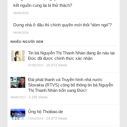
kết nguồn cung lại bị thử thách?
08/08/2026
Dựng nhà ở đâu thì chính quyền mới thôi “dòm ngó”?
08/08/2026
NHIỀU NGƯỜI XEM
Tin bà Nguyễn Thị Thanh Nhàn đang ẩn náu tại
Đức đã được chính thức xác nhận
07/08/2023
- 15.073 Views
Đài phát thanh và Truyền hình nhà nước
Slovakia (RTVS) công bố thông tin bà Nguyễn
Thị Thanh Nhàn trốn sang Đức!
06/08/2023
- 5.165 Views
Ủng hộ Thoibao.de
15/02/2018
- 24.073 Views