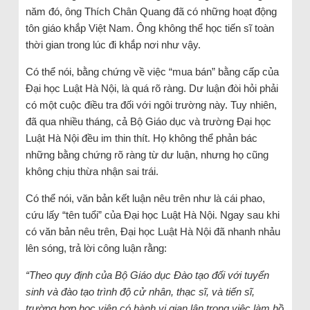
năm đó, ông Thích Chân Quang đã có những hoạt động
tôn giáo khắp Việt Nam. Ông không thể học tiến sĩ toàn
thời gian trong lúc đi khắp nơi như vậy.
Có thể nói, bằng chứng về việc “mua bán” bằng cấp của
Đại học Luật Hà Nội, là quá rõ ràng. Dư luận đòi hỏi phải
có một cuộc điều tra đối với ngôi trường này. Tuy nhiên,
đã qua nhiều tháng, cả Bộ Giáo dục và trường Đại học
Luật Hà Nội đều im thin thít. Họ không thể phản bác
những bằng chứng rõ ràng từ dư luận, nhưng họ cũng
không chịu thừa nhận sai trái.
Có thể nói, văn bản kết luận nêu trên như là cái phao,
cứu lấy “tên tuổi” của Đại học Luật Hà Nội. Ngay sau khi
có văn bản nêu trên, Đại học Luật Hà Nội đã nhanh nhảu
lên sóng, trả lời công luận rằng:
“Theo quy định của Bộ Giáo dục Đào tạo đối với tuyển
sinh và đào tạo trình độ cử nhân, thạc sĩ, và tiến sĩ,
trường hợp học viên có hành vi gian lận trong việc làm hồ