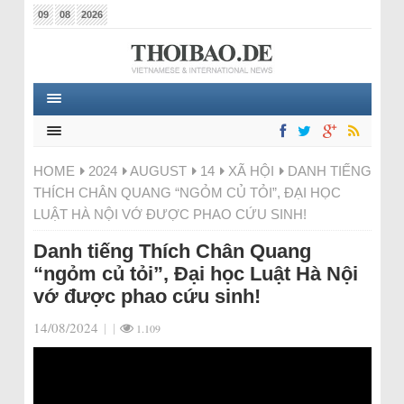
09
08
2026
HOME
2024
AUGUST
14
XÃ HỘI
DANH TIẾNG
THÍCH CHÂN QUANG “NGỎM CỦ TỎI”, ĐẠI HỌC
LUẬT HÀ NỘI VỚ ĐƯỢC PHAO CỨU SINH!
Danh tiếng Thích Chân Quang
“ngỏm củ tỏi”, Đại học Luật Hà Nội
vớ được phao cứu sinh!
14/08/2024
|
|
1.109