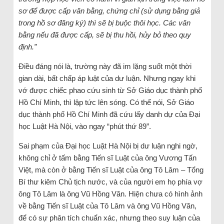
sơ để được cấp văn bằng, chứng chỉ (sử dụng bằng giả
trong hồ sơ đăng ký) thì sẽ bị buộc thôi học. Các văn
bằng nếu đã được cấp, sẽ bị thu hồi, hủy bỏ theo quy
định.”
Điều đáng nói là, trường này đã im lặng suốt một thời
gian dài, bất chấp áp luật của dư luận. Nhưng ngay khi
vớ được chiếc phao cứu sinh từ Sở Giáo dục thành phố
Hồ Chí Minh, thì lập tức lên sóng. Có thể nói, Sở Giáo
dục thành phố Hồ Chí Minh đã cứu lấy danh dự của Đại
học Luật Hà Nội, vào ngay “phút thứ 89”.
Sai phạm của Đại học Luật Hà Nội bị dư luận nghi ngờ,
không chỉ ở tấm bằng Tiến sĩ Luật của ông Vương Tấn
Việt, mà còn ở bằng Tiến sĩ Luật của ông Tô Lâm – Tổng
Bí thư kiêm Chủ tịch nước, và của người em họ phía vợ
ông Tô Lâm là ông Vũ Hồng Văn. Hiện chưa có hình ảnh
về bằng Tiến sĩ Luật của Tô Lâm và ông Vũ Hồng Văn,
để có sự phân tích chuẩn xác, nhưng theo suy luận của