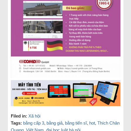
Filed in:
Xã hội
Tags:
bằng cấp 3
,
bằng giả
,
bằng tiến sĩ
,
hot
,
Thích Chân
Quang
,
Việt Nam
,
đại học luật hà nội