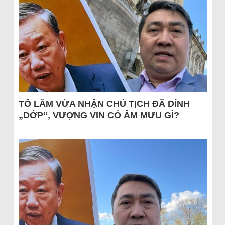
TÔ LÂM VỪA NHẬN CHỦ TỊCH ĐÃ DÍNH
„DỚP“, VƯỢNG VIN CÓ ÂM MƯU GÌ?