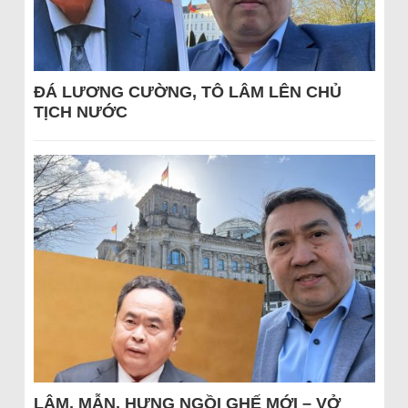
ĐÁ LƯƠNG CƯỜNG, TÔ LÂM LÊN CHỦ
TỊCH NƯỚC
LÂM, MẪN, HƯNG NGỒI GHẾ MỚI – VỞ