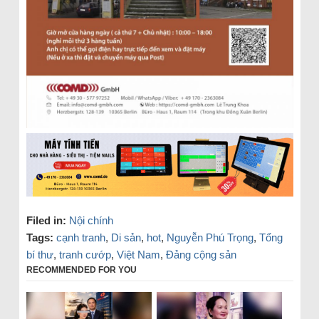
Filed in:
Nội chính
Tags:
cạnh tranh
,
Di sản
,
hot
,
Nguyễn Phú Trọng
,
Tổng
bí thư
,
tranh cướp
,
Việt Nam
,
Đảng cộng sản
RECOMMENDED FOR YOU