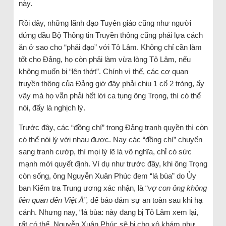
này.
Rồi đây, những lãnh đạo Tuyên giáo cũng như người
đứng đầu Bộ Thông tin Truyền thông cũng phải lựa cách
ăn ở sao cho “phải đạo” với Tô Lâm. Không chỉ cần làm
tốt cho Đảng, họ còn phải làm vừa lòng Tô Lâm, nếu
không muốn bị “lên thớt”. Chính vì thế, các cơ quan
truyền thông của Đảng giờ đây phải chịu 1 cổ 2 tròng, ấy
vậy mà họ vẫn phải hết lời ca tụng ông Trọng, thì có thể
nói, đấy là nghịch lý.
Trước đây, các “đồng chí” trong Đảng tranh quyền thì còn
có thể nói lý với nhau được. Nay các “đồng chí” chuyển
sang tranh cướp, thì mọi lý lẽ là vô nghĩa, chỉ có sức
mạnh mới quyết định. Ví dụ như trước đây, khi ông Trọng
còn sống, ông Nguyễn Xuân Phúc đem “lá bùa” do Ủy
ban Kiểm tra Trung ương xác nhận, là “
vợ con ông không
liên quan đến Việt Á”,
để bảo đảm sự an toàn sau khi hạ
cánh. Nhưng nay, “lá bùa: này đang bị Tô Lâm xem lại,
rất có thể, Nguyễn Xuân Phúc sẽ bị cho xộ khám như