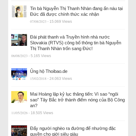
Tin bà Nguyễn Thị Thanh Nhàn đang ẩn náu tại
Đức đã được chính thức xác nhận
07/08/2023
- 15.069 Views
Đài phát thanh và Truyền hình nhà nước
Slovakia (RTVS) công bố thông tin bà Nguyễn
Thị Thanh Nhàn trốn sang Đức!
06/08/2023
- 5.165 Views
Ủng hộ Thoibao.de
15/02/2018
- 24.063 Views
Mai Hoàng lập kỷ lục thăng tiến: Vì sao “ngôi
sao” Tây Bắc trở thành điểm nóng của Bộ Công
an?
11/05/2026
- 18.505 Views
Đẩy người nghèo ra đường để nhường đặc
quyền cho giới siêu giàu