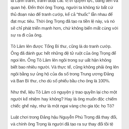
là cạnh tranh, tranh đoạt các vị trí quyền lực, bằng tiền và
quan hệ. Đến thời ông Trọng, người ta không từ bất cứ
thủ đoạn nào để tranh cướp, kể cả “thuốc” lẫn nhau để
đạt mục tiêu. Thời ông Trọng đã tạo ra tiền lệ này, và nó
sẽ chỉ phát triển mạnh hơn, chứ không biến mất cùng với
sự ra đi của ông.
Tô Lâm lên được Tổng Bí thư, cũng là do tranh cướp.
Ông đã đánh gục hết những đệ tử ruột của ông Trọng để
ngoi lên. Ông Tô Lâm lên ngôi trong sự uất hận không
biết bao nhiêu người. Và thực tế, cũng không phải ông lên
ngôi bằng sự ủng hộ của đa số trong Trung ương Đảng
và Ban Bí thư, cho dù số phiếu bầu cho ông là 100%.
Như thế, liệu Tô Lâm có nguyện ý trao quyền lại cho một
người kế nhiệm hay không? Hay là ông muốn độc chiếm
chiếc ghế này, như là một ngai vàng cho gia tộc họ Tô?
Luật chơi trong Đảng hậu Nguyễn Phú Trọng đã thay đổi,
và chính ông Trọng là người đã tạo ra sự thay đổi tồi tệ