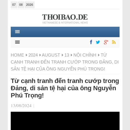
07
08
2026
HOME
2024
AUGUST
13
NỘI CHÍNH
TỪ
CẠNH TRANH ĐẾN TRANH CƯỚP TRONG ĐẢNG, DI
SẢN TỆ HẠI CỦA ÔNG NGUYỄN PHÚ TRỌNG!
Từ cạnh tranh đến tranh cướp trong
Đảng, di sản tệ hại của ông Nguyễn
Phú Trọng!
13/08/2024
|