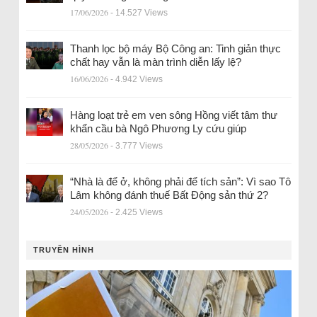
17/06/2026
- 14.527 Views
Thanh lọc bộ máy Bộ Công an: Tinh giản thực
chất hay vẫn là màn trình diễn lấy lệ?
16/06/2026
- 4.942 Views
Hàng loạt trẻ em ven sông Hồng viết tâm thư
khẩn cầu bà Ngô Phương Ly cứu giúp
28/05/2026
- 3.777 Views
“Nhà là để ở, không phải để tích sản”: Vì sao Tô
Lâm không đánh thuế Bất Động sản thứ 2?
24/05/2026
- 2.425 Views
TRUYỀN HÌNH