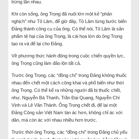
trừng lẫn nhau.
Khi còn sống, ông Trọng đã nuôi lớn một kẻ “phản
nghịch” như Tô Lâm, để giờ đây, Tô Lâm từng bước biến
Đảng thành công cụ của ông. Có thể nói, Tô Lâm là sản
phẩm tệ hại của ông Trọng, là cái họa lớn do ông Trọng
tạo ra và để lại cho Đảng.
Về phương thức hành động trong cuộc chiến quyền lực,
ông Trọng cũng làm đảo lộn tất cả.
Trước ông Trọng, các “đồng chí” trong Đảng không thuốc
nhau đến chết một cách công khai và phổ biến như thời
ông Trọng. Có thể kể ra những người đã bị thuốc chết,
như, Nguyễn Bá Thanh, Trần Đại Quang, Nguyễn Chí
Vịnh và Lê Văn Thành. Ông Trọng chết đi, để lại một
Đảng Cộng sản Việt Nam tàn ác hơn, không chỉ ác với
dân, mà còn ác với nhau nhiều hơn trước.
Trước thời ông Trọng, các “đồng chí” trong Đảng chủ yếu